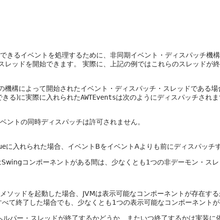
リガーできるイベントを処理するために、非同期イベント・ディスパッチ機
スレッドを開始できます。
実際に、上記の例ではこれらのスレッドが終
の機構によって開始されたイベント・ディスパッチ・スレッドである場
できる)に実際に入れられた
AWTEvents
は次のようにディスパッチされま
ベントの同時ディスパッチは許可されません。
ue
に入れられた場合、イベントBをイベントAよりも前にディスパッチ
Swingコンポーネントがある間は、少なくとも1つの非デーモン・スレ
メソッドを起動した場合、JVMは表示可能なコンポーネントが存在す
べて終了した場合でも、少なくとも1つの表示可能なコンポーネントが
ヘルパー・スレッドが終了するかどうか、またいつ終了するかは実装に