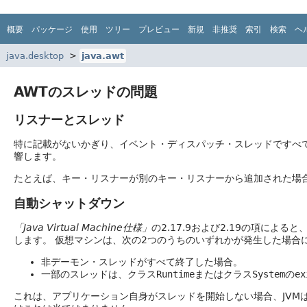
概要
パッケージ
使用
ツリー
プレビュー
新規
非推奨
索引
検索
ヘ
java.desktop
java.awt
AWTのスレッドの問題
リスナーとスレッド
特に記載がないかぎり、イベント・ディスパッチ・スレッドですべて
響します。
たとえば、キー・リスナーが別のキー・リスナーから追加された場
自動シャットダウン
「Java Virtual Machine仕様」
の2.17.9および2.19の項によ
します。
仮想マシンは、次の2つのうちのいずれかが発生した場合
非デーモン・スレッドがすべて終了した場合。
一部のスレッドは、クラス
Runtime
またはクラス
System
の
ex
これは、アプリケーション自身がスレッドを開始しない場合、JVM