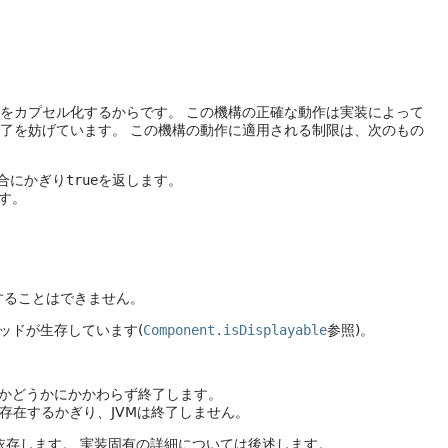
構をカプセル化するからです。
この機構の正確な動作は実装によって
了を妨げています。
この機構の動作に適用される制限は、次のもの
合にかぎり
true
を返します。
す。
することはできません。
ッドが生存しています(
Component.isDisplayable
参照)。
るかどうかにかかわらず終了します。
存在するかぎり、JVMは終了しません。
依存します。
実装固有の詳細については後述します。