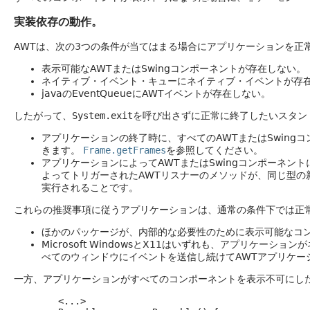
実装依存の動作。
AWTは、次の3つの条件が当てはまる場合にアプリケーションを正
表示可能なAWTまたはSwingコンポーネントが存在しない。
ネイティブ・イベント・キューにネイティブ・イベントが存
javaのEventQueueにAWTイベントが存在しない。
したがって、
System.exit
を呼び出さずに正常に終了したいスタン
アプリケーションの終了時に、すべてのAWTまたはSwing
きます。
Frame.getFrames
を参照してください。
アプリケーションによってAWTまたはSwingコンポーネ
よってトリガーされたAWTリスナーのメソッドが、同じ型の
実行されることです。
これらの推奨事項に従うアプリケーションは、通常の条件下では正
ほかのパッケージが、内部的な必要性のために表示可能なコ
Microsoft WindowsとX11はいずれも、アプリ
べてのウィンドウにイベントを送信し続けてAWTアプリケー
一方、アプリケーションがすべてのコンポーネントを表示不可にし
        <...>
