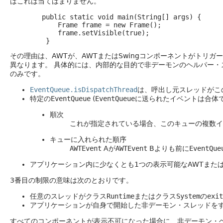
はこれは当てはまりません。
        public static void main(String[] args) {

            Frame frame = new Frame();

            frame.setVisible(true);

その理由は、AWTが、AWTまたはSwingコンポーネントがト
異なります。
具体的には、内部的な目的で非デーモンのヘルパー・
のみです。
EventQueue.isDispatchThread
は、呼出し元スレッドがこ
特定の
EventQueue
(
EventQueue
に送られたイベントは合体
順次
これが指定されている場合、このキューの複数イ
キューに入れられた順序
AWTEvent
Aが
AWTEvent
Bよりも前に
EventQue
アプリケーション内に少なくとも1つの表示可能なAWTまたは
3番目の制限の意味は次のとおりです。
任意のスレッドがクラス
Runtime
またはクラス
System
の
exit
アプリケーションが自身で開始した非デーモン・スレッドをす
すべてのコンポーネントが表示不可になった場合に、非デーモン・