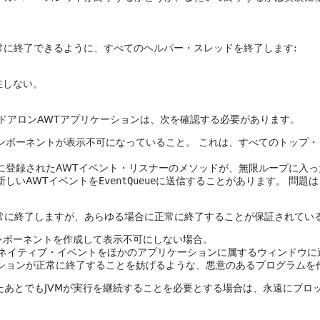
常に終了できるように、すべてのヘルパー・スレッドを終了します:
在しない。
ドアロンAWTアプリケーションは、次を確認する必要があります。
コンポーネントが表示不可になっていること。
これは、すべてのトップ・
ントに登録されたAWTイベント・リスナーのメソッドが、無限ループに入
新しいAWTイベントを
EventQueue
に送信することがあります。
問題は
常に終了しますが、あらゆる場合に正常に終了することが保証されてい
ンポーネントを作成して表示不可にしない場合。
ケーションがネイティブ・イベントをほかのアプリケーションに属するウィンド
ションが正常に終了することを妨げるような、悪意のあるプログラムを
たあとでもJVMが実行を継続することを必要とする場合は、永遠にブロ