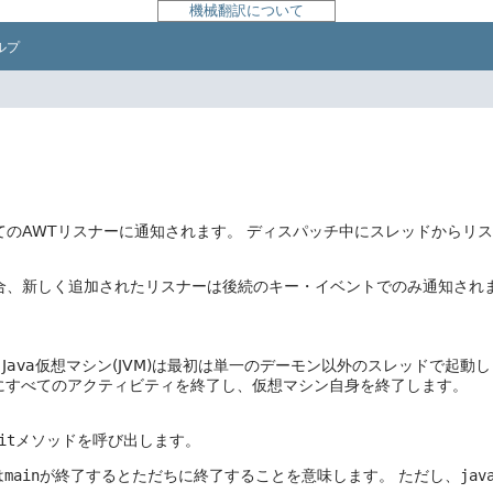
機械翻訳について
ルプ
のAWTリスナーに通知されます。
ディスパッチ中にスレッドからリス
合、新しく追加されたリスナーは後続のキー・イベントでのみ通知され
ると、Java仮想マシン(JVM)は最初は単一のデーモン以外のスレッドで
にすべてのアクティビティを終了し、仮想マシン自身を終了します。
it
メソッドを呼び出します。
は
main
が終了するとただちに終了することを意味します。
ただし、
jav