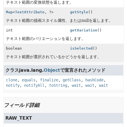
テキスト範囲の変換状態を返します。
Map
<
TextAttribute
, ?>
getStyle
()
テキスト範囲の描画スタイル属性、またはnullを返します。
int
getVariation
()
テキスト範囲のバリエーションを返します。
boolean
isSelected
()
テキスト範囲が選択されているかどうかを返します。
クラスjava.lang.
Object
で宣言されたメソッド
clone
,
equals
,
finalize
,
getClass
,
hashCode
,
notify
,
notifyAll
,
toString
,
wait
,
wait
,
wait
フィールド詳細
RAW_TEXT