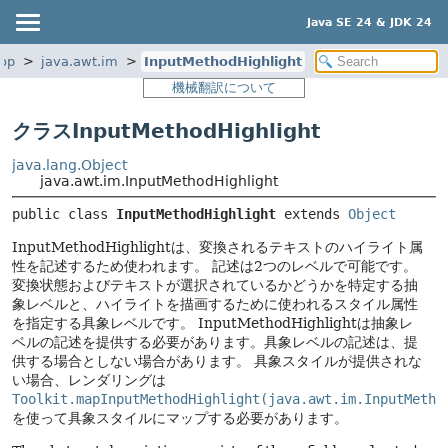
Java SE 24 & JDK 24
top
java.awt.im
InputMethodHighlight
機械翻訳について
クラスInputMethodHighlight
java.lang.Object
java.awt.im.InputMethodHighlight
public class 
InputMethodHighlight
extends 
Object
InputMethodHighlightは、変換されるテキストのハイライト属
性を記述するため使われます。
記述は2つのレベルで可能です。
変換状態およびテキストが選択されているかどうかを特定する抽
象レベルと、ハイライトを描画するために使われるスタイル属性
を指定する具象レベルです。
InputMethodHighlightは抽象レ
ベルの記述を提供する必要があります。具象レベルの記述は、提
供する場合としない場合があります。
具象スタイルが提供されな
い場合、レンダリングは
Toolkit.mapInputMethodHighlight(java.awt.im.InputMetho
を使って具象スタイルにマップする必要があります。