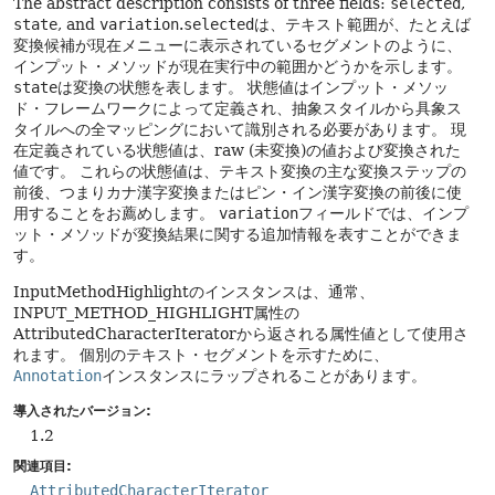
The abstract description consists of three fields:
selected
,
state
, and
variation
.
selected
は、テキスト範囲が、たとえば
変換候補が現在メニューに表示されているセグメントのように、
インプット・メソッドが現在実行中の範囲かどうかを示します。
state
は変換の状態を表します。
状態値はインプット・メソッ
ド・フレームワークによって定義され、抽象スタイルから具象ス
タイルへの全マッピングにおいて識別される必要があります。
現
在定義されている状態値は、raw (未変換)の値および変換された
値です。
これらの状態値は、テキスト変換の主な変換ステップの
前後、つまりカナ漢字変換またはピン・イン漢字変換の前後に使
用することをお薦めします。
variation
フィールドでは、インプ
ット・メソッドが変換結果に関する追加情報を表すことができま
す。
InputMethodHighlightのインスタンスは、通常、
INPUT_METHOD_HIGHLIGHT属性の
AttributedCharacterIteratorから返される属性値として使用さ
れます。
個別のテキスト・セグメントを示すために、
Annotation
インスタンスにラップされることがあります。
導入されたバージョン:
1.2
関連項目:
AttributedCharacterIterator