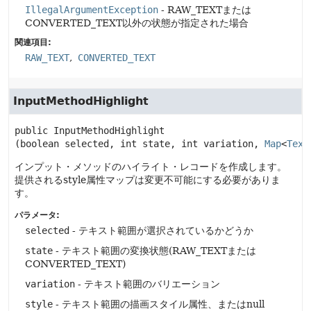
IllegalArgumentException
- RAW_TEXTまたは
CONVERTED_TEXT以外の状態が指定された場合
関連項目:
RAW_TEXT
CONVERTED_TEXT
InputMethodHighlight
public
InputMethodHighlight
(boolean selected, int state, int variation, 
Map
<
Text
インプット・メソッドのハイライト・レコードを作成します。
提供されるstyle属性マップは変更不可能にする必要がありま
す。
パラメータ:
selected
- テキスト範囲が選択されているかどうか
state
- テキスト範囲の変換状態(RAW_TEXTまたは
CONVERTED_TEXT)
variation
- テキスト範囲のバリエーション
style
- テキスト範囲の描画スタイル属性、またはnull