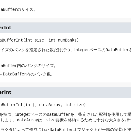
taBuffer
のサイズ。
erInt
aBufferInt
(int size, int numBanks)
イズのバンクを指定された数だけ持つ、integerベースの
DataBuffer
taBuffer
内のバンクのサイズ。
-
DataBuffer
内のバンク数。
erInt
aBufferInt
(int[] dataArray, int size)
持つ、integerベースの
DataBuffer
を、指定された配列を使用して
用します。
dataArray
は、
size
要素を格納するために十分な大きさを持
トラクタによって作成された
DataBuffer
オブジェクトが一部の実装(ビ