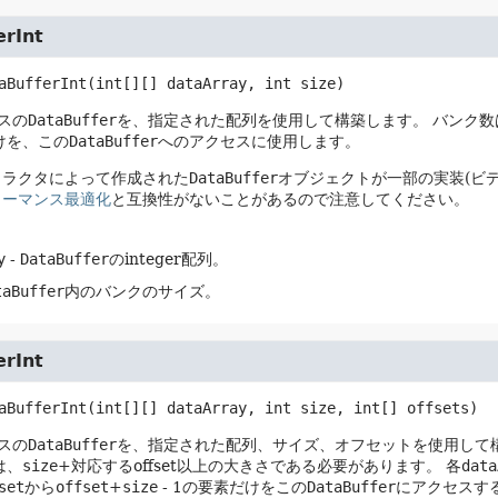
erInt
aBufferInt
(int[][] dataArray, int size)
ースの
DataBuffer
を、指定された配列を使用して構築します。
バンク数
けを、この
DataBuffer
へのアクセスに使用します。
トラクタによって作成された
DataBuffer
オブジェクトが一部の実装(ビ
ォーマンス最適化
と互換性がないことがあるので注意してください。
y
-
DataBuffer
のinteger配列。
taBuffer
内のバンクのサイズ。
erInt
aBufferInt
(int[][] dataArray, int size, int[] offsets)
ースの
DataBuffer
を、指定された配列、サイズ、オフセットを使用して
は、
size
+対応するoffset以上の大きさである必要があります。
各
data
set
から
offset
+
size
- 1の要素だけをこの
DataBuffer
にアクセスす