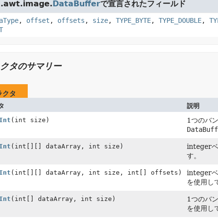
.awt.image.
DataBuffer
で宣言されたフィールド
aType
,
offset
,
offsets
,
size
,
TYPE_BYTE
,
TYPE_DOUBLE
,
TY
T
クタのサマリー
ラクタ
タ
説明
Int
(int size)
1つのバン
DataBuff
Int
(int[][] dataArray, int size)
intege
す。
Int
(int[][] dataArray, int size, int[] offsets)
intege
を使用し
Int
(int[] dataArray, int size)
1つのバン
を使用し