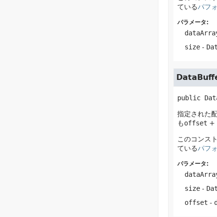
ている
パフ
パラメータ:
dataArra
size
-
Da
DataBuff
public
Dat
指定された配
も
offset
+
このコンス
ている
パフ
パラメータ:
dataArra
size
-
Da
offset
-