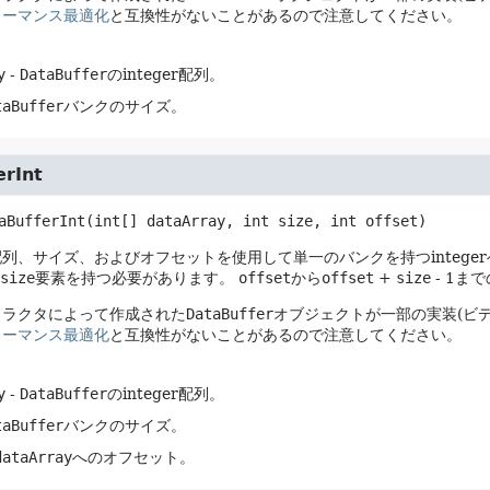
ォーマンス最適化
と互換性がないことがあるので注意してください。
y
-
DataBuffer
のinteger配列。
taBuffer
バンクのサイズ。
erInt
aBufferInt
(int[] dataArray, int size, int offset)
列、サイズ、およびオフセットを使用して単一のバンクを持つintege
size
要素を持つ必要があります。
offset
から
offset
+
size
- 1ま
トラクタによって作成された
DataBuffer
オブジェクトが一部の実装(ビ
ォーマンス最適化
と互換性がないことがあるので注意してください。
y
-
DataBuffer
のinteger配列。
taBuffer
バンクのサイズ。
dataArray
へのオフセット。