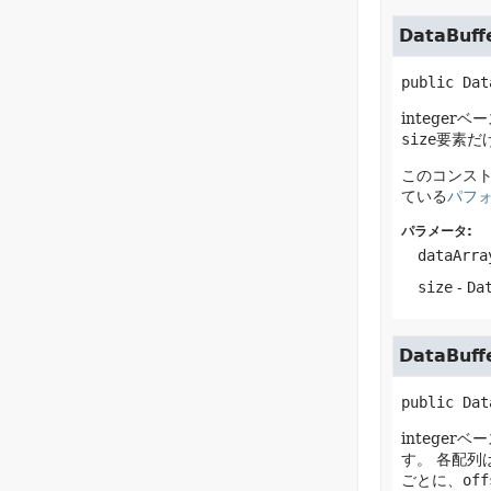
DataBuff
public
Dat
integerベ
size
要素だ
このコンス
ている
パフ
パラメータ:
dataArra
size
-
Da
DataBuff
public
Dat
integerベ
す。
各配列
ごとに、
off