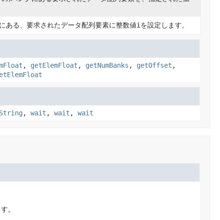
にある、要求されたデータ配列要素に整数値
i
を設定します。
mFloat
,
getElemFloat
,
getNumBanks
,
getOffset
,
etElemFloat
String
,
wait
,
wait
,
wait
ます。