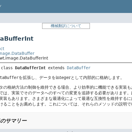
プ
機械翻訳について
BufferInt
ct
image.DataBuffer
wt.image.DataBufferInt
 class 
DataBufferInt
extends 
DataBuffer
taBuffer
を拡張し、データをintegerとして内部的に格納します。
タの格納方法の制御を維持できる場合、より効率的に機能できる実装も
では、実装でそのデータへのすべての変更を追跡する必要があります。ほ
実装もあります。さまざまな最適化によって最適な互換性を維持するには
けることをお薦めします。これについては、それらのメソッドの説明で
のサマリー