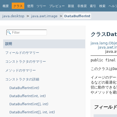
概要
クラス
使用
ツリー
プレビュー
新規
非推奨
索引
検索
ヘル
java.desktop
java.awt.image
DataBufferInt
クラスData
java.lang.Obje
説明
java.awt.
java.a
フィールドのサマリー
public final
コンストラクタのサマリー
このクラスは
Da
メソッドのサマリー
イメージのデー
コンストラクタの詳細
るなどの最適化
切に動作できる
DataBufferInt(int)
やメソッドを避
DataBufferInt(int, int)
DataBufferInt(int[], int)
フィールド
DataBufferInt(int[], int, int)