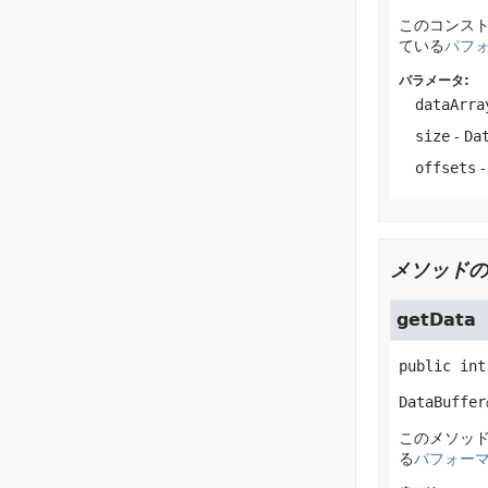
このコンス
ている
パフ
パラメータ:
dataArra
size
-
Da
offsets
メソッドの
getData
public
int
DataBuffer
このメソッ
る
パフォー