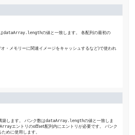
は
dataArray.length
の値と一致します。
各配列の最初の
デオ・メモリーに関連イメージをキャッシュするなど)で使われ
構築します。
バンク数は
dataArray.length
の値と一致しま
Array
エントリのoffset配列内にエントリが必要です。
バンク
るために使用します。