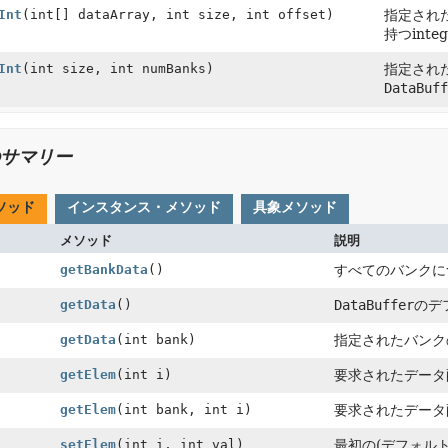
Int
(int[] dataArray, int size, int offset)
指定され
持つinte
Int
(int size, int numBanks)
指定された
DataBuff
サマリー
ソッド
インスタンス・メソッド
具象メソッド
メソッド
説明
getBankData
()
すべてのバンクに
getData
()
DataBuffer
のデ
getData
(int bank)
指定されたバンク
getElem
(int i)
要求されたデータ
getElem
(int bank, int i)
要求されたデータ
setElem
(int i, int val)
最初の(デフォル