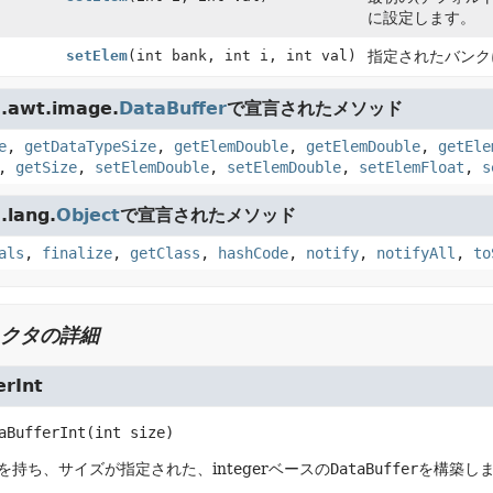
に設定します。
setElem
(int bank, int i, int val)
指定されたバンク
.awt.image.
DataBuffer
で宣言されたメソッド
e
,
getDataTypeSize
,
getElemDouble
,
getElemDouble
,
getEle
,
getSize
,
setElemDouble
,
setElemDouble
,
setElemFloat
,
s
lang.
Object
で宣言されたメソッド
als
,
finalize
,
getClass
,
hashCode
,
notify
,
notifyAll
,
to
クタの詳細
erInt
aBufferInt
(int size)
を持ち、サイズが指定された、integerベースの
DataBuffer
を構築し