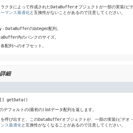
トラクタによって作成された
DataBuffer
オブジェクトが一部の実装(ビ
ォーマンス最適化
と互換性がないことがあるので注意してください。
y
-
DataBuffer
のinteger配列。
taBuffer
内のバンクのサイズ。
- 各配列へのオフセット。
詳細
[]
getData
()
のデフォルトの(最初の) intデータ配列を返します。
ドを呼び出すと、この
DataBuffer
オブジェクトが、一部の実装(ビデオ
マンス最適化
と互換性がなくなることがあるので注意してください。