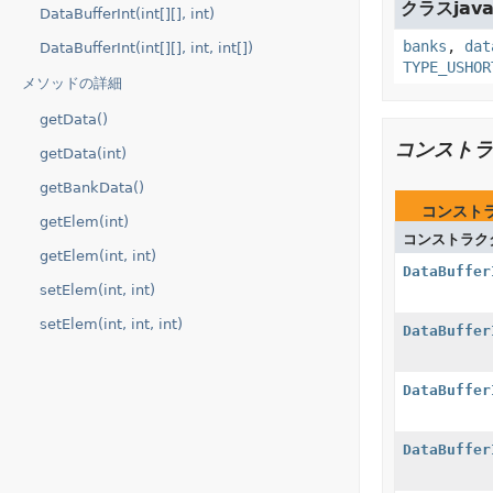
クラスjava
DataBufferInt(int[][], int)
banks
,
dat
DataBufferInt(int[][], int, int[])
TYPE_USHOR
メソッドの詳細
getData()
コンストラ
getData(int)
getBankData()
コンスト
getElem(int)
コンストラク
getElem(int, int)
DataBuffer
setElem(int, int)
setElem(int, int, int)
DataBuffer
DataBuffer
DataBuffer