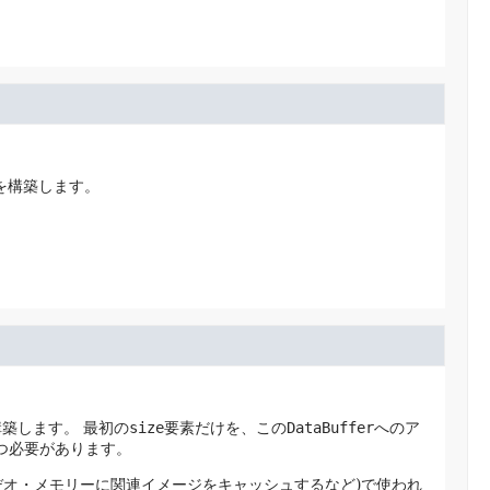
を構築します。
構築します。
最初の
size
要素だけを、この
DataBuffer
へのア
つ必要があります。
デオ・メモリーに関連イメージをキャッシュするなど)で使われ