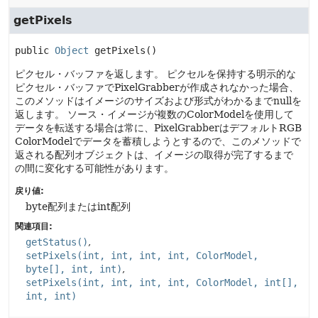
getPixels
public
Object
getPixels
()
ピクセル・バッファを返します。
ピクセルを保持する明示的な
ピクセル・バッファでPixelGrabberが作成されなかった場合、
このメソッドはイメージのサイズおよび形式がわかるまでnullを
返します。
ソース・イメージが複数のColorModelを使用して
データを転送する場合は常に、PixelGrabberはデフォルトRGB
ColorModelでデータを蓄積しようとするので、このメソッドで
返される配列オブジェクトは、イメージの取得が完了するまで
の間に変化する可能性があります。
戻り値:
byte配列またはint配列
関連項目:
getStatus()
setPixels(int, int, int, int, ColorModel,
byte[], int, int)
setPixels(int, int, int, int, ColorModel, int[],
int, int)