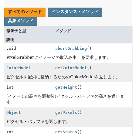
すべてのメソッド
インスタンス・メソッド
具象メソッド
修飾子と型
メソッド
説明
void
abortGrabbing
()
PixelGrabberにイメージの取込み中止を要求します。
ColorModel
getColorModel
()
ピクセルを配列に格納するためのColorModelを返します。
int
getHeight
()
(イメージの高さを調整後)ピクセル・バッファの高さを返しま
す。
Object
getPixels
()
ピクセル・バッファを返します。
int
getStatus
()