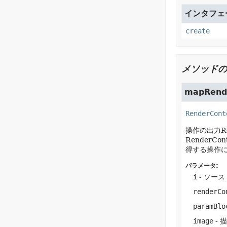
インタフェース
create
メソッドの
mapRend
RenderCont
操作の出力Re
Render
得する操作
パラメータ:
i
- ソー
renderCo
paramBlo
image
- 