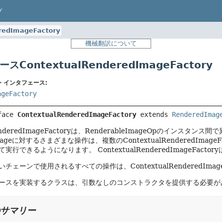
プ
redImageFactory
機械翻訳について
ContextualRenderedImageFactory
・インタフェース:
ageFactory
face 
ContextualRenderedImageFactory
 extends 
RenderedImag
lRenderedImageFactoryは、RenderableImageOpのイ
eImageに対するさまざまな操作は、複数のContextualRenderedIma
て実行できるようになります。
ContextualRenderedImageFac
チェーンで使用されるすべての操作は、ContextualRenderedIma
ースを実装するクラスは、引数なしのコンストラクタを提供する必要が
サマリー