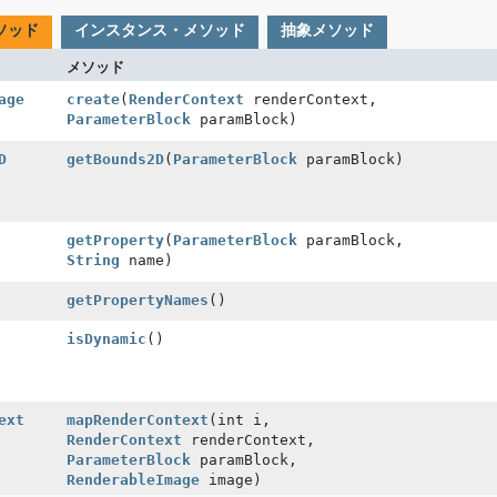
ソッド
インスタンス・メソッド
抽象メソッド
メソッド
age
create
(
RenderContext
renderContext,
ParameterBlock
paramBlock)
D
getBounds2D
(
ParameterBlock
paramBlock)
getProperty
(
ParameterBlock
paramBlock,
String
name)
getPropertyNames
()
isDynamic
()
ext
mapRenderContext
(int i,
RenderContext
renderContext,
ParameterBlock
paramBlock,
RenderableImage
image)