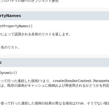
たプロパティの値へのオブジェクト参照
ertyNames
etPropertyNames
()
pertyによって認識される名前のリストを返します。
ィ名のリスト。
c
Dynamic
()
て行った連続した描画(つまり、create(RenderContext, Param
ドは、既存の描画がキャッシュに格納および再使用されるかどうかを判
を使って行った連続した描画の結果が異なる場合は
true
、そうでない場