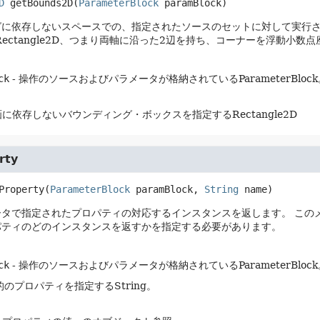
D
getBounds2D
(
ParameterBlock
 paramBlock)
グに依存しないスペースでの、指定されたソースのセットに対して実行
Rectangle2D、つまり両軸に沿った2辺を持ち、コーナーを浮動小
ck
- 操作のソースおよびパラメータが格納されているParameterBlock
に依存しないバウンディング・ボックスを指定するRectangle2D
rty
Property
(
ParameterBlock
 paramBlock, 
String
 name)
ータで指定されたプロパティの対応するインスタンスを返します。
この
パティのどのインスタンスを返すかを指定する必要があります。
ck
- 操作のソースおよびパラメータが格納されているParameterBlock
的のプロパティを指定するString。