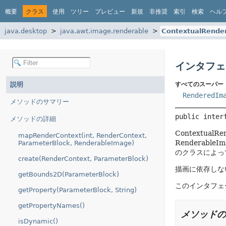
概要
クラス
使用
ツリー
プレビュー
新規
非推奨
索引
検索
ヘル
java.desktop
java.awt.image.renderable
ContextualRende
インタフェース
説明
すべてのスーパー
RenderedIm
メソッドのサマリー
public inter
メソッドの詳細
Contextua
mapRenderContext(int, RenderContext,
Renderabl
ParameterBlock, RenderableImage)
のクラスによっ
create(RenderContext, ParameterBlock)
描画に依存しない
getBounds2D(ParameterBlock)
このインタフェ
getProperty(ParameterBlock, String)
getPropertyNames()
メソッドの
isDynamic()