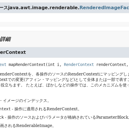
java.awt.image.renderable.
RenderedImageFac
詳細
erContext
ext
mapRenderContext
(int i, 
RenderContext
 renderContext,
nderContextを、各操作のソースのRenderContextにマッピング
Contextでの変更(アフィン・マッピングなど)として全体または一部
に役立ちます。
たとえば、ぼかしなどの操作では、このメカニズムを使
ス・イメージのインデックス。
ntext
- 操作に適用されるRenderContext。
ck
- 操作のソースおよびパラメータが格納されているParameterBlock
描画されるRenderableImage。