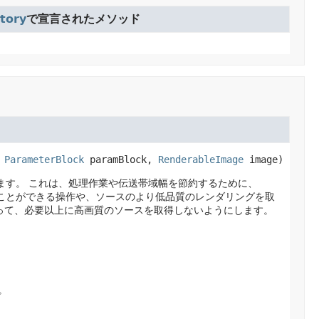
tory
で宣言されたメソッド
 
ParameterBlock
 paramBlock, 
RenderableImage
 image)
します。
これは、処理作業や伝送帯域幅を節約するために、
で表すことができる操作や、ソースのより低品質のレンダリングを取
って、必要以上に高画質のソースを取得しないようにします。
。