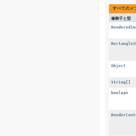
すべてのメ
修飾子と型
RenderedIm
Rectangle2
Object
String
[]
boolean
RenderCont