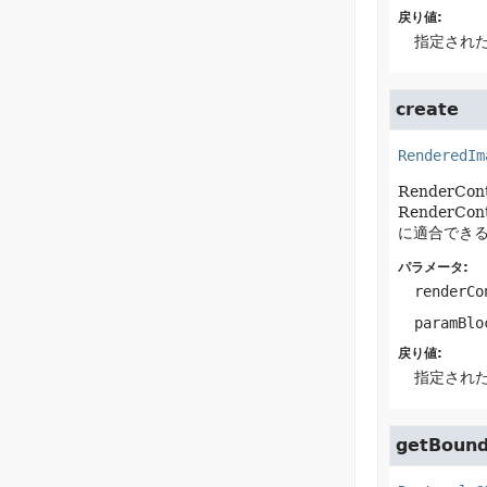
戻り値:
指定された
create
RenderedIm
RenderC
Render
に適合でき
パラメータ:
renderCo
paramBlo
戻り値:
指定された
getBoun