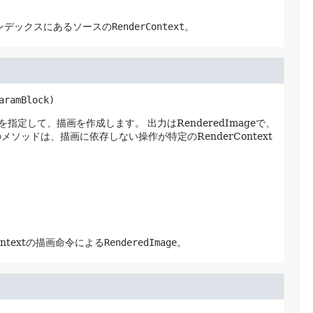
たインデックスにあるソースの
RenderContext
。
aramBlock)
ockを指定して、描画を作成します。
出力はRenderedImageで、
メソッドは、描画に依存しない操作が特定のRenderContext
ntextの描画命令による
RenderedImage
。