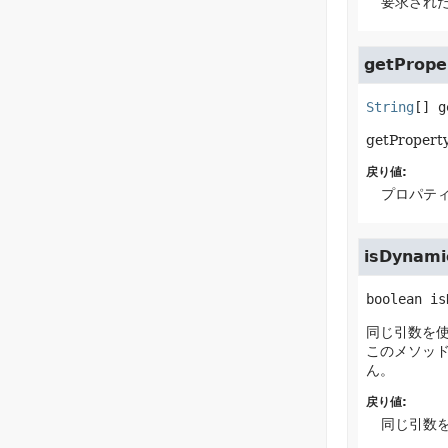
要求され
getProp
String
[]
g
getPro
戻り値:
プロパテ
isDynami
boolean
is
同じ引数を使っ
このメソッ
ん。
戻り値:
同じ引数