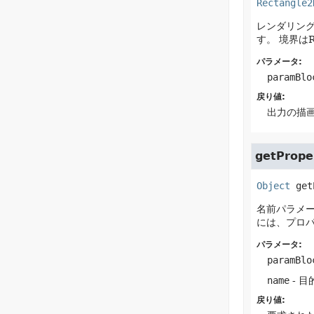
Rectangle2
レンダリン
す。
境界は
パラメータ:
paramBlo
戻り値:
出力の描画
getPrope
Object
get
名前パラメ
には、プロ
パラメータ:
paramBlo
name
- 目
戻り値: