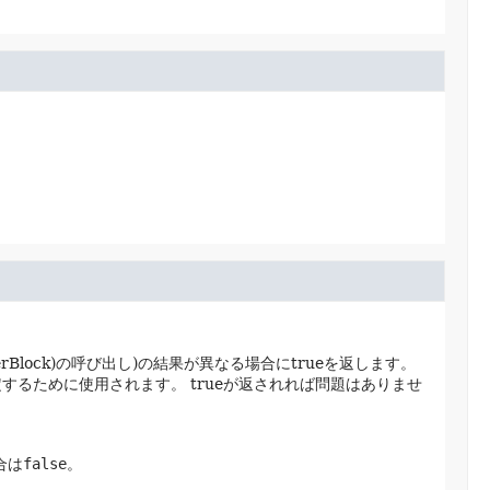
eterBlock)の呼び出し)の結果が異なる場合にtrueを返します。
定するために使用されます。
trueが返されれば問題はありませ
合は
false
。