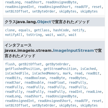
readLong
,
readShort
,
readUnsignedByte
,
readUnsignedInt
,
readUnsignedShort
,
readUTF
,
reset
,
setBitOffset
,
setByteOrder
,
skipBytes
,
skipBytes
クラスjava.lang.
Object
で宣言されたメソッド
clone
,
equals
,
getClass
,
hashCode
,
notify
,
notifyAll
,
toString
,
wait
,
wait
,
wait
インタフェース
javax.imageio.stream.
ImageInputStream
で宣
言されたメソッド
flush
,
getBitOffset
,
getByteOrder
,
getFlushedPosition
,
getStreamPosition
,
isCached
,
isCachedFile
,
isCachedMemory
,
mark
,
read
,
readBit
,
readBits
,
readBoolean
,
readByte
,
readBytes
,
readChar
,
readDouble
,
readFloat
,
readFully
,
readFully
,
readFully
,
readFully
,
readFully
,
readFully
,
readFully
,
readFully
,
readInt
,
readLine
,
readLong
,
readShort
,
readUnsignedByte
,
readUnsignedInt
,
readUnsignedShort
,
readUTF
,
reset
,
setBitOffset
,
setByteOrder
,
skipBytes
,
skipBytes