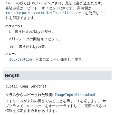
バイトの残りは0でパディングされ、最初に書き込まれます。
書込み後は、ビット・オフセットは0です。
実装側は、
ImageOutputStreamImpl
の
flushBits
メソッドを使用してこ
れを保証できます。
パラメータ:
b
- 書き込まれる
byte
配列。
off
- データの開始オフセット。
len
- 書き込む
byte
数。
スロー:
IOException
- 入出力エラーが発生した場合。
length
public
long
length
()
クラスからコピーされた説明:
ImageInputStreamImpl
ストリームが未知の長さであることを示す
-1L
を返します。
サ
ブクラスでこのメソッドをオーバーライドして、実際の長さの
情報を指定する必要があります。