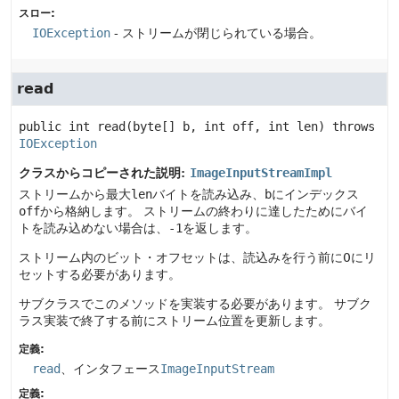
スロー:
IOException
- ストリームが閉じられている場合。
read
public
int
read
(byte[] b, int off, int len)
 throws 
IOException
クラスからコピーされた説明:
ImageInputStreamImpl
ストリームから最大
len
バイトを読み込み、
b
にインデックス
off
から格納します。
ストリームの終わりに達したためにバイ
トを読み込めない場合は、
-1
を返します。
ストリーム内のビット・オフセットは、読込みを行う前に0にリ
セットする必要があります。
サブクラスでこのメソッドを実装する必要があります。
サブク
ラス実装で終了する前にストリーム位置を更新します。
定義:
read
、インタフェース
ImageInputStream
定義: