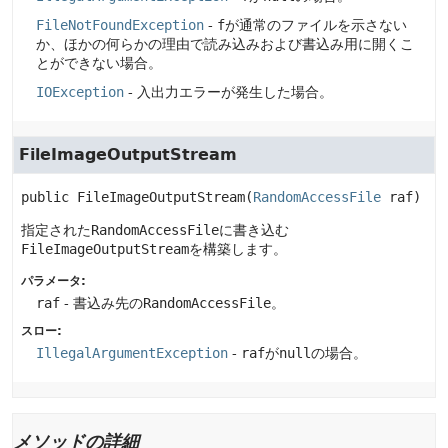
FileNotFoundException
-
f
が通常のファイルを示さない
か、ほかの何らかの理由で読み込みおよび書込み用に開くこ
とができない場合。
IOException
- 入出力エラーが発生した場合。
FileImageOutputStream
public
FileImageOutputStream
(
RandomAccessFile
 raf)
指定された
RandomAccessFile
に書き込む
FileImageOutputStream
を構築します。
パラメータ:
raf
- 書込み先の
RandomAccessFile
。
スロー:
IllegalArgumentException
-
raf
が
null
の場合。
メソッドの詳細