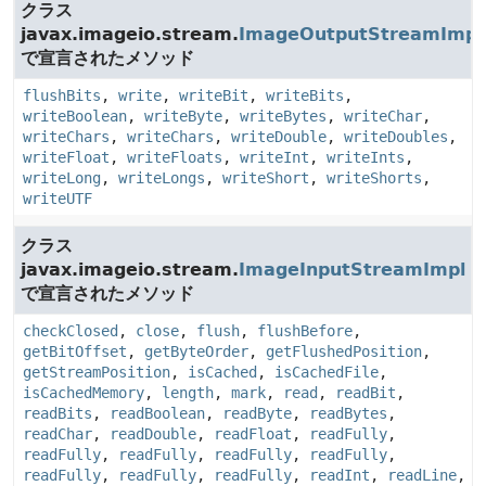
クラス
javax.imageio.stream.
ImageOutputStreamImpl
で宣言されたメソッド
flushBits
,
write
,
writeBit
,
writeBits
,
writeBoolean
,
writeByte
,
writeBytes
,
writeChar
,
writeChars
,
writeChars
,
writeDouble
,
writeDoubles
,
writeFloat
,
writeFloats
,
writeInt
,
writeInts
,
writeLong
,
writeLongs
,
writeShort
,
writeShorts
,
writeUTF
クラス
javax.imageio.stream.
ImageInputStreamImpl
で宣言されたメソッド
checkClosed
,
close
,
flush
,
flushBefore
,
getBitOffset
,
getByteOrder
,
getFlushedPosition
,
getStreamPosition
,
isCached
,
isCachedFile
,
isCachedMemory
,
length
,
mark
,
read
,
readBit
,
readBits
,
readBoolean
,
readByte
,
readBytes
,
readChar
,
readDouble
,
readFloat
,
readFully
,
readFully
,
readFully
,
readFully
,
readFully
,
readFully
,
readFully
,
readFully
,
readInt
,
readLine
,