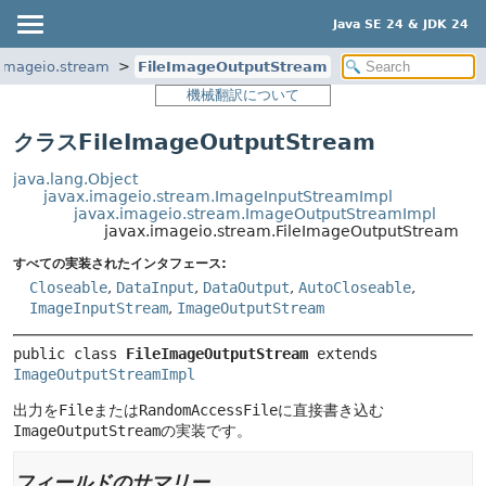
Java SE 24 & JDK 24
.imageio.stream
FileImageOutputStream
機械翻訳について
クラスFileImageOutputStream
java.lang.Object
javax.imageio.stream.ImageInputStreamImpl
javax.imageio.stream.ImageOutputStreamImpl
javax.imageio.stream.FileImageOutputStream
すべての実装されたインタフェース:
Closeable
,
DataInput
,
DataOutput
,
AutoCloseable
,
ImageInputStream
,
ImageOutputStream
public class 
FileImageOutputStream
extends 
ImageOutputStreamImpl
出力を
File
または
RandomAccessFile
に直接書き込む
ImageOutputStream
の実装です。
フィールドのサマリー