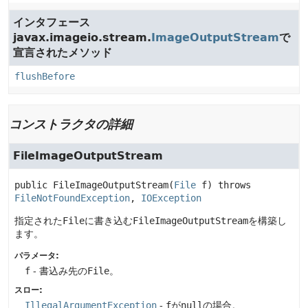
インタフェース
javax.imageio.stream.
ImageOutputStream
で
宣言されたメソッド
flushBefore
コンストラクタの詳細
FileImageOutputStream
public
FileImageOutputStream
(
File
 f)
 throws 
FileNotFoundException
, 
IOException
指定された
File
に書き込む
FileImageOutputStream
を構築し
ます。
パラメータ:
f
- 書込み先の
File
。
スロー:
IllegalArgumentException
-
f
が
null
の場合。