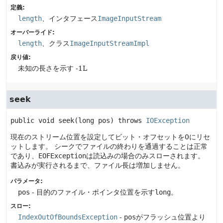
定義:
length
、インタフェース
ImageInputStream
オーバーライド:
length
、クラス
ImageInputStreamImpl
戻り値:
未知の長さを示す -1L
seek
public
void
seek
(long pos)
 throws 
IOException
現在のストリーム位置を設定してビット・オフセットを0にリセ
ットします。
シークでファイルの終わりを通過することは正常
であり、
EOFException
は読込みの場合のみスローされます。
書込みが実行されるまで、ファイル長は増加しません。
パラメータ:
pos
- 目的のファイル・ポインタ位置を示す
long
。
スロー:
IndexOutOfBoundsException
-
pos
がフラッシュ位置より