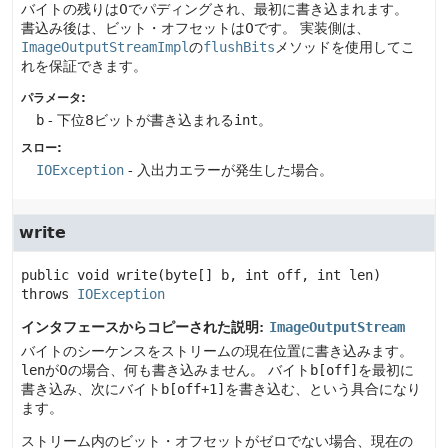
バイトの残りは0でパディングされ、最初に書き込まれます。
書込み後は、ビット・オフセットは0です。
実装側は、
ImageOutputStreamImpl
の
flushBits
メソッドを使用してこ
れを保証できます。
パラメータ:
b
- 下位8ビットが書き込まれる
int
。
スロー:
IOException
- 入出力エラーが発生した場合。
write
public
void
write
(byte[] b, int off, int len)
throws 
IOException
インタフェースからコピーされた説明:
ImageOutputStream
バイトのシーケンスをストリームの現在位置に書き込みます。
len
が0の場合、何も書き込みません。
バイト
b[off]
を最初に
書き込み、次にバイト
b[off+1]
を書き込む、という具合になり
ます。
ストリーム内のビット・オフセットがゼロでない場合、現在の