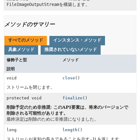
FileImageOutputStream
を構築します。
メソッドのサマリー
すべてのメソッド
インスタンス・メソッド
具象メソッド
推奨されていないメソッド
修飾子と型
メソッド
説明
void
close
()
ストリームを閉じます。
protected void
finalize
()
削除予定のため非推奨: このAPI要素は、将来のバージョンで
削除される可能性があります。
最終決定は削除のために非推奨になりました。
long
length
()
ストリームが未知の長さであることを示す
-1L
を返します。