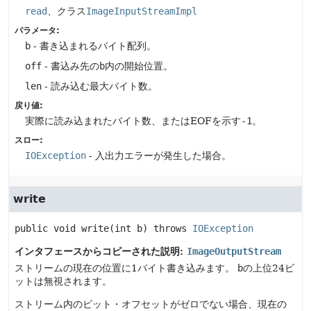
read
、クラス
ImageInputStreamImpl
パラメータ:
b
- 書き込まれるバイト配列。
off
- 書込み先の
b
内の開始位置。
len
- 読み込む最大バイト数。
戻り値:
実際に読み込まれたバイト数、またはEOFを示す
-1
。
スロー:
IOException
- 入出力エラーが発生した場合。
write
public
void
write
(int b)
 throws 
IOException
インタフェースからコピーされた説明:
ImageOutputStream
ストリームの現在の位置に1バイト書き込みます。
b
の上位24ビ
ットは無視されます。
ストリーム内のビット・オフセットがゼロでない場合、現在の