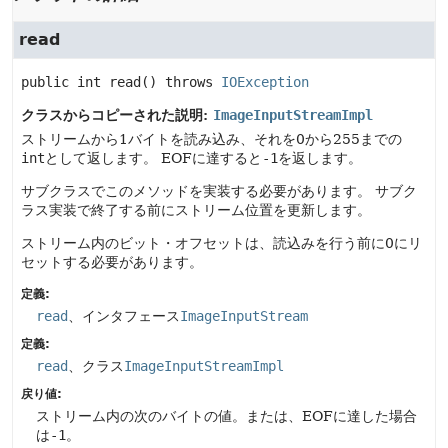
read
public
int
read
() throws 
IOException
クラスからコピーされた説明:
ImageInputStreamImpl
ストリームから1バイトを読み込み、それを0から255までの
int
として返します。
EOFに達すると
-1
を返します。
サブクラスでこのメソッドを実装する必要があります。
サブク
ラス実装で終了する前にストリーム位置を更新します。
ストリーム内のビット・オフセットは、読込みを行う前に0にリ
セットする必要があります。
定義:
read
、インタフェース
ImageInputStream
定義:
read
、クラス
ImageInputStreamImpl
戻り値:
ストリーム内の次のバイトの値。または、EOFに達した場合
は
-1
。