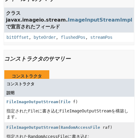
クラス
javax.imageio.stream.
ImageInputStreamImpl
で宣言されたフィールド
bitOffset
,
byteOrder
,
flushedPos
,
streamPos
コンストラクタのサマリー
コンストラクタ
コンストラクタ
説明
FileImageOutputStream
(
File
f)
指定された
File
に書き込む
FileImageOutputStream
を構築し
ます。
FileImageOutputStream
(
RandomAccessFile
raf)
指定された
RandomAccessFile
に書き込む