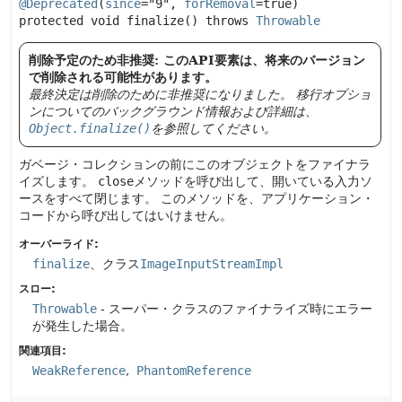
@Deprecated
(
since
="9", 
forRemoval
=true) 
protected
void
finalize
() throws 
Throwable
削除予定のため非推奨: このAPI要素は、将来のバージョン
で削除される可能性があります。
最終決定は削除のために非推奨になりました。
移行オプショ
ンについてのバックグラウンド情報および詳細は、
Object.finalize()
を参照してください。
ガベージ・コレクションの前にこのオブジェクトをファイナラ
イズします。
close
メソッドを呼び出して、開いている入力ソ
ースをすべて閉じます。
このメソッドを、アプリケーション・
コードから呼び出してはいけません。
オーバーライド:
finalize
、クラス
ImageInputStreamImpl
スロー:
Throwable
- スーパー・クラスのファイナライズ時にエラー
が発生した場合。
関連項目:
WeakReference
PhantomReference