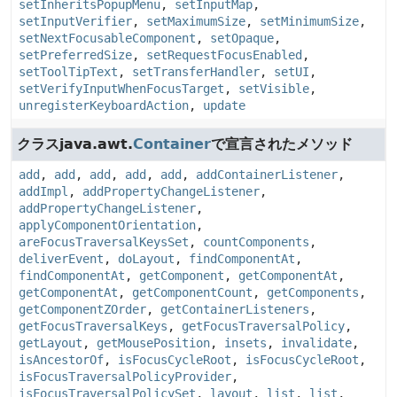
setInheritsPopupMenu
,
setInputMap
,
setInputVerifier
,
setMaximumSize
,
setMinimumSize
,
setNextFocusableComponent
,
setOpaque
,
setPreferredSize
,
setRequestFocusEnabled
,
setToolTipText
,
setTransferHandler
,
setUI
,
setVerifyInputWhenFocusTarget
,
setVisible
,
unregisterKeyboardAction
,
update
クラスjava.awt.
Container
で宣言されたメソッド
add
,
add
,
add
,
add
,
add
,
addContainerListener
,
addImpl
,
addPropertyChangeListener
,
addPropertyChangeListener
,
applyComponentOrientation
,
areFocusTraversalKeysSet
,
countComponents
,
deliverEvent
,
doLayout
,
findComponentAt
,
findComponentAt
,
getComponent
,
getComponentAt
,
getComponentAt
,
getComponentCount
,
getComponents
,
getComponentZOrder
,
getContainerListeners
,
getFocusTraversalKeys
,
getFocusTraversalPolicy
,
getLayout
,
getMousePosition
,
insets
,
invalidate
,
isAncestorOf
,
isFocusCycleRoot
,
isFocusCycleRoot
,
isFocusTraversalPolicyProvider
,
isFocusTraversalPolicySet
,
layout
,
list
,
list
,