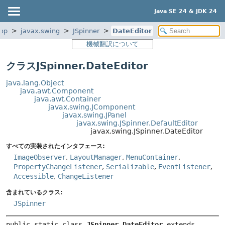
Java SE 24 & JDK 24
top
javax.swing
JSpinner
DateEditor
機械翻訳について
クラスJSpinner.DateEditor
java.lang.Object
java.awt.Component
java.awt.Container
javax.swing.JComponent
javax.swing.JPanel
javax.swing.JSpinner.DefaultEditor
javax.swing.JSpinner.DateEditor
すべての実装されたインタフェース:
ImageObserver
,
LayoutManager
,
MenuContainer
,
PropertyChangeListener
,
Serializable
,
EventListener
,
Accessible
,
ChangeListener
含まれているクラス:
JSpinner
public static class 
JSpinner.DateEditor
extends 