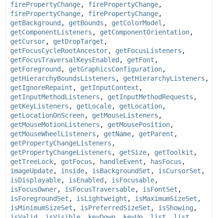
firePropertyChange
,
firePropertyChange
,
firePropertyChange
,
firePropertyChange
,
getBackground
,
getBounds
,
getColorModel
,
getComponentListeners
,
getComponentOrientation
,
getCursor
,
getDropTarget
,
getFocusCycleRootAncestor
,
getFocusListeners
,
getFocusTraversalKeysEnabled
,
getFont
,
getForeground
,
getGraphicsConfiguration
,
getHierarchyBoundsListeners
,
getHierarchyListeners
,
getIgnoreRepaint
,
getInputContext
,
getInputMethodListeners
,
getInputMethodRequests
,
getKeyListeners
,
getLocale
,
getLocation
,
getLocationOnScreen
,
getMouseListeners
,
getMouseMotionListeners
,
getMousePosition
,
getMouseWheelListeners
,
getName
,
getParent
,
getPropertyChangeListeners
,
getPropertyChangeListeners
,
getSize
,
getToolkit
,
getTreeLock
,
gotFocus
,
handleEvent
,
hasFocus
,
imageUpdate
,
inside
,
isBackgroundSet
,
isCursorSet
,
isDisplayable
,
isEnabled
,
isFocusable
,
isFocusOwner
,
isFocusTraversable
,
isFontSet
,
isForegroundSet
,
isLightweight
,
isMaximumSizeSet
,
isMinimumSizeSet
,
isPreferredSizeSet
,
isShowing
,
isValid
,
isVisible
,
keyDown
,
keyUp
,
list
,
list
,