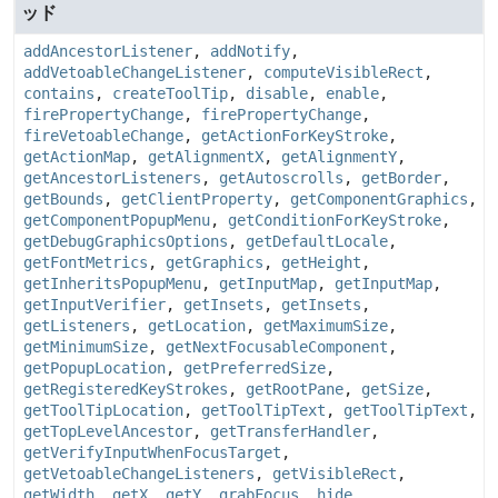
ッド
addAncestorListener
,
addNotify
,
addVetoableChangeListener
,
computeVisibleRect
,
contains
,
createToolTip
,
disable
,
enable
,
firePropertyChange
,
firePropertyChange
,
fireVetoableChange
,
getActionForKeyStroke
,
getActionMap
,
getAlignmentX
,
getAlignmentY
,
getAncestorListeners
,
getAutoscrolls
,
getBorder
,
getBounds
,
getClientProperty
,
getComponentGraphics
,
getComponentPopupMenu
,
getConditionForKeyStroke
,
getDebugGraphicsOptions
,
getDefaultLocale
,
getFontMetrics
,
getGraphics
,
getHeight
,
getInheritsPopupMenu
,
getInputMap
,
getInputMap
,
getInputVerifier
,
getInsets
,
getInsets
,
getListeners
,
getLocation
,
getMaximumSize
,
getMinimumSize
,
getNextFocusableComponent
,
getPopupLocation
,
getPreferredSize
,
getRegisteredKeyStrokes
,
getRootPane
,
getSize
,
getToolTipLocation
,
getToolTipText
,
getToolTipText
,
getTopLevelAncestor
,
getTransferHandler
,
getVerifyInputWhenFocusTarget
,
getVetoableChangeListeners
,
getVisibleRect
,
getWidth
,
getX
,
getY
,
grabFocus
,
hide
,