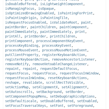
isDoubleBuffered
,
isLightweightComponent
,
isManagingFocus
,
isOpaque
,
isOptimizedDrawingEnabled
,
isPaintingForPrint
,
isPaintingOrigin
,
isPaintingTile
,
isRequestFocusEnabled
,
isValidateRoot
,
paint
,
paintBorder
,
paintChildren
,
paintComponent
,
paintImmediately
,
paintImmediately
,
print
,
printAll
,
printBorder
,
printChildren
,
printComponent
,
processComponentKeyEvent
,
processKeyBinding
,
processKeyEvent
,
processMouseEvent
,
processMouseMotionEvent
,
putClientProperty
,
registerKeyboardAction
,
registerKeyboardAction
,
removeAncestorListener
,
removeNotify
,
removeVetoableChangeListener
,
repaint
,
repaint
,
requestDefaultFocus
,
requestFocus
,
requestFocus
,
requestFocusInWindow
,
requestFocusInWindow
,
resetKeyboardActions
,
reshape
,
revalidate
,
scrollRectToVisible
,
setActionMap
,
setAlignmentX
,
setAlignmentY
,
setAutoscrolls
,
setBackground
,
setBorder
,
setComponentPopupMenu
,
setDebugGraphicsOptions
,
setDefaultLocale
,
setDoubleBuffered
,
setEnabled
,
setFocusTraversalKeys
,
setFont
,
setForeground
,