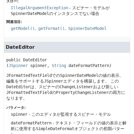
スロー:
IllegalArgumentException
- スピナー・モデルが
SpinnerDateModel
のインスタンスでない場合
関連項目:
getModel()
getFormat()
SpinnerDateModel
DateEditor
public
DateEditor
(
JSpinner
 spinner, 
String
 dateFormatPattern)
JFormattedTextField
での
SpinnerDateModel
の値の表示、
編集をサポートする
JSpinner
エディタを構築します。
この
DateEditor
は、スピナーの
ChangeListener
および新しい
JFormattedTextField
の
PropertyChangeListener
の両方に
なります。
パラメータ:
spinner
-
この
エディタが監視するスピナー・モデル
dateFormatPattern
- テキスト・フィールドの値の表示と解
析に使用する
SimpleDateFormat
オブジェクトの初期パター