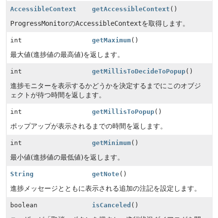
AccessibleContext
getAccessibleContext
()
ProgressMonitor
の
AccessibleContext
を取得します。
int
getMaximum
()
最大値(進捗値の最高値)を返します。
int
getMillisToDecideToPopup
()
進捗モニターを表示するかどうかを決定するまでにこのオブジ
ェクトが待つ時間を返します。
int
getMillisToPopup
()
ポップアップが表示されるまでの時間を返します。
int
getMinimum
()
最小値(進捗値の最低値)を返します。
String
getNote
()
進捗メッセージとともに表示される追加の注記を設定します。
boolean
isCanceled
()