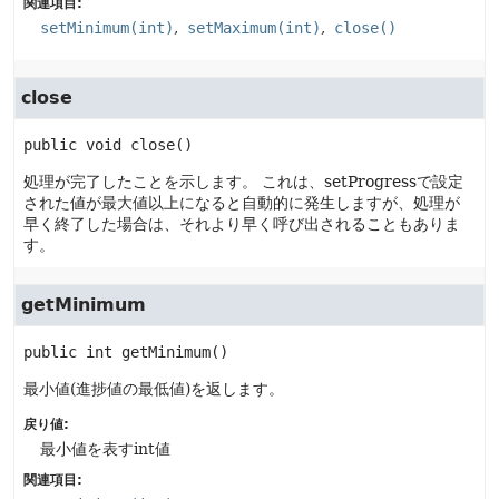
関連項目:
setMinimum(int)
setMaximum(int)
close()
close
public
void
close
()
処理が完了したことを示します。
これは、setProgressで設定
された値が最大値以上になると自動的に発生しますが、処理が
早く終了した場合は、それより早く呼び出されることもありま
す。
getMinimum
public
int
getMinimum
()
最小値(進捗値の最低値)を返します。
戻り値:
最小値を表すint値
関連項目: