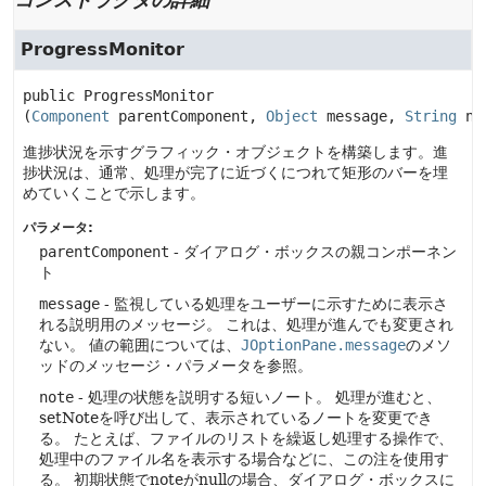
ProgressMonitor
public
ProgressMonitor
(
Component
 parentComponent, 
Object
 message, 
String
 no
進捗状況を示すグラフィック・オブジェクトを構築します。進
捗状況は、通常、処理が完了に近づくにつれて矩形のバーを埋
めていくことで示します。
パラメータ:
parentComponent
- ダイアログ・ボックスの親コンポーネン
ト
message
- 監視している処理をユーザーに示すために表示さ
れる説明用のメッセージ。
これは、処理が進んでも変更され
ない。
値の範囲については、
JOptionPane.message
のメソ
ッドのメッセージ・パラメータを参照。
note
- 処理の状態を説明する短いノート。
処理が進むと、
setNoteを呼び出して、表示されているノートを変更でき
る。
たとえば、ファイルのリストを繰返し処理する操作で、
処理中のファイル名を表示する場合などに、この注を使用す
る。
初期状態でnoteがnullの場合、ダイアログ・ボックスに