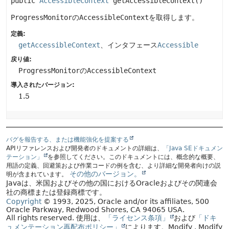
public
AccessibleContext
getAccessibleContext
()
ProgressMonitor
の
AccessibleContext
を取得します。
定義:
getAccessibleContext
、インタフェース
Accessible
戻り値:
ProgressMonitor
の
AccessibleContext
導入されたバージョン:
1.5
バグを報告する、または機能強化を提案する
APIリファレンスおよび開発者のドキュメントの詳細は、
「Java SEドキュメン
テーション」
を参照してください。このドキュメントには、概念的な概要、
用語の定義、回避策および作業コードの例を含む、より詳細な開発者向けの説
その他のバージョン。
明が含まれています。
Javaは、米国およびその他の国におけるOracleおよびその関連会
社の商標または登録商標です。
Copyright
© 1993, 2025, Oracle and/or its affiliates, 500
Oracle Parkway, Redwood Shores, CA 94065 USA.
All rights reserved.
使用は、
「ライセンス条項」
および
「ドキ
ュメンテーション再配布ポリシー」
によります。
Modify
. Modify