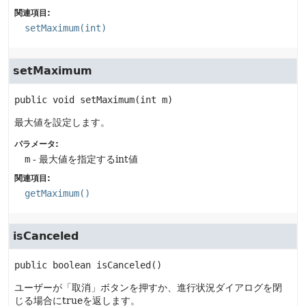
関連項目:
setMaximum(int)
setMaximum
public
void
setMaximum
(int m)
最大値を設定します。
パラメータ:
m
- 最大値を指定するint値
関連項目:
getMaximum()
isCanceled
public
boolean
isCanceled
()
ユーザーが「取消」ボタンを押すか、進行状況ダイアログを閉
じる場合にtrueを返します。