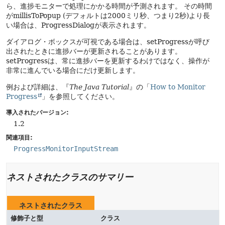
ら、進捗モニターで処理にかかる時間が予測されます。
その時間
がmillisToPopup (デフォルトは2000ミリ秒、つまり2秒)より長
い場合は、ProgressDialogが表示されます。
ダイアログ・ボックスが可視である場合は、setProgressが呼び
出されたときに進捗バーが更新されることがあります。
setProgressは、常に進捗バーを更新するわけではなく、操作が
非常に進んでいる場合にだけ更新します。
例および詳細は、『
The Java Tutorial
』の「
How to Monitor
Progress
」を参照してください。
導入されたバージョン:
1.2
関連項目:
ProgressMonitorInputStream
ネストされたクラスのサマリー
ネストされたクラス
修飾子と型
クラス