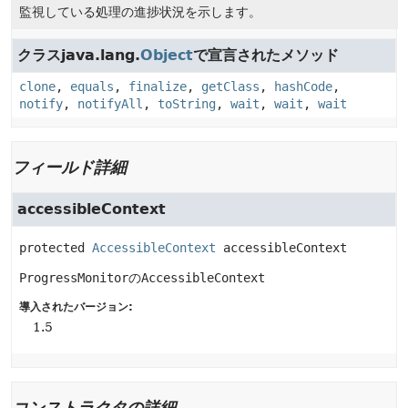
監視している処理の進捗状況を示します。
クラスjava.lang.
Object
で宣言されたメソッド
clone
,
equals
,
finalize
,
getClass
,
hashCode
,
notify
,
notifyAll
,
toString
,
wait
,
wait
,
wait
フィールド詳細
accessibleContext
protected
AccessibleContext
accessibleContext
ProgressMonitor
の
AccessibleContext
導入されたバージョン:
1.5
コンストラクタの詳細