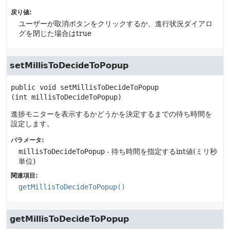
戻り値:
ユーザーが取消ボタンをクリックするか、進行状況ダイアロ
グを閉じた場合はtrue
setMillisToDecideToPopup
public
void
setMillisToDecideToPopup
(int millisToDecideToPopup)
進捗モニターを表示するかどうかを決定するまでの待ち時間を
設定します。
パラメータ:
millisToDecideToPopup
- 待ち時間を指定するint値(ミリ秒
単位)
関連項目:
getMillisToDecideToPopup()
getMillisToDecideToPopup