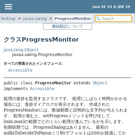
Java SE 24 & JDK 24
.desktop
javax.swing
ProgressMonitor
機械翻訳について
クラスProgressMonitor
java.lang.Object
javax.swing.ProgressMonitor
すべての実装されたインタフェース:
Accessible
public class 
ProgressMonitor
extends 
Object
implements 
Accessible
処理の進捗を監視するクラスです。
処理にしばらく時間がかかる
場合には、進捗ダイアログが表示されます。
作成された
ProgressMonitorには、数値範囲と説明的な文字列が与えられま
す。
処理が進むと、setProgressメソッドを呼び出して、
[min,max]の範囲でどのくらい処理が進んでいるかを示します。
初期状態では、ProgressDialogはありません。
最初の
millisToDecideToPopupミリ秒(デフォルトは500)が経過してか