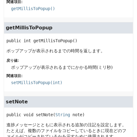
関連項目:
getMillisToPopup()
getMillisToPopup
public
int
getMillisToPopup
()
ポップアップが表示されるまでの時間を返します。
戻り値:
ポップアップが表示されるまでにかかる時間(ミリ秒)
関連項目:
setMillisToPopup(int)
setNote
public
void
setNote
(
String
 note)
進捗メッセージとともに表示される追加の注記を設定します。
たとえば、複数のファイルをコピーしているときに現在どのフ
ァイルがコピーされているかを示すために使用されます。