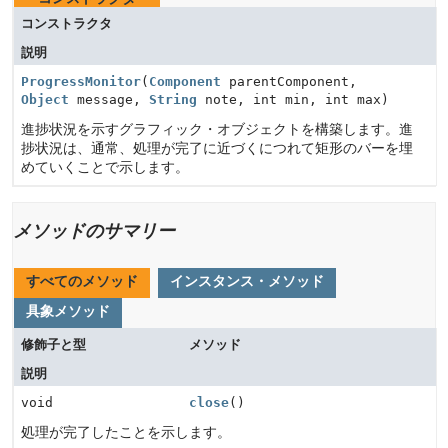
コンストラクタ
説明
ProgressMonitor
(
Component
parentComponent,
Object
message,
String
note, int min, int max)
進捗状況を示すグラフィック・オブジェクトを構築します。進
捗状況は、通常、処理が完了に近づくにつれて矩形のバーを埋
めていくことで示します。
メソッドのサマリー
すべてのメソッド
インスタンス・メソッド
具象メソッド
修飾子と型
メソッド
説明
void
close
()
処理が完了したことを示します。