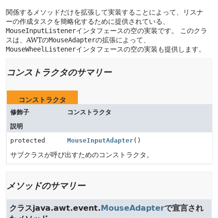
関係するメソッドだけを拡張して実装することによって、リスナ
ーの作成タスクを簡略化するために提供されている、
MouseInputListener
インタフェースの空の実装です。
このクラ
スは、AWTの
MouseAdapter
の拡張によって、
MouseWheelListener
インタフェースの空の実装も提供します。
コンストラクタのサマリー
コンストラクタ
修飾子
コンストラクタ
説明
protected
MouseInputAdapter
()
サブクラスが呼び出すためのコンストラクタ。
メソッドのサマリー
クラスjava.awt.event.
MouseAdapter
で宣言され