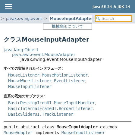
Java SE 24 & JDK 24
javax.swing.event
MouseInputAdapter
機械翻訳について
クラスMouseInputAdapter
java.lang.Object
java.awt.event.MouseAdapter
javax.swing.event.MouseInputAdapter
すべての実装されたインタフェース:
MouseListener
,
MouseMotionListener
,
MouseWheelListener
,
EventListener
,
MouseInputListener
直系の既知のサブクラス:
BasicDesktopIconUI.MouseInputHandler
,
BasicInternalFrameUI.BorderListener
,
BasicSliderUI.TrackListener
public abstract class 
MouseInputAdapter
extends 
MouseAdapter
 implements 
MouseInputListener