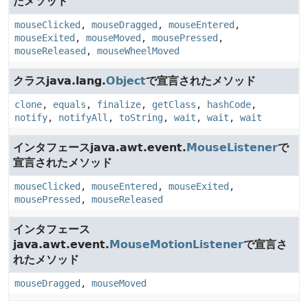
たメソッド
mouseClicked
,
mouseDragged
,
mouseEntered
,
mouseExited
,
mouseMoved
,
mousePressed
,
mouseReleased
,
mouseWheelMoved
クラスjava.lang.
Object
で宣言されたメソッド
clone
,
equals
,
finalize
,
getClass
,
hashCode
,
notify
,
notifyAll
,
toString
,
wait
,
wait
,
wait
インタフェースjava.awt.event.
MouseListener
で
宣言されたメソッド
mouseClicked
,
mouseEntered
,
mouseExited
,
mousePressed
,
mouseReleased
インタフェース
java.awt.event.
MouseMotionListener
で宣言さ
れたメソッド
mouseDragged
,
mouseMoved