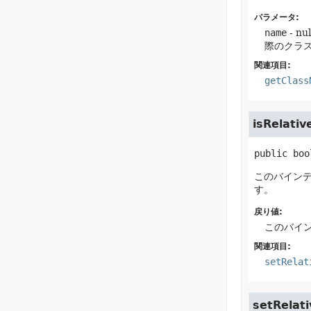
パラメータ:
name
- 
際のクラ
関連項目:
getClass
isRelativ
public
boo
このバインデ
す。
戻り値:
このバイン
関連項目:
setRelat
setRelati