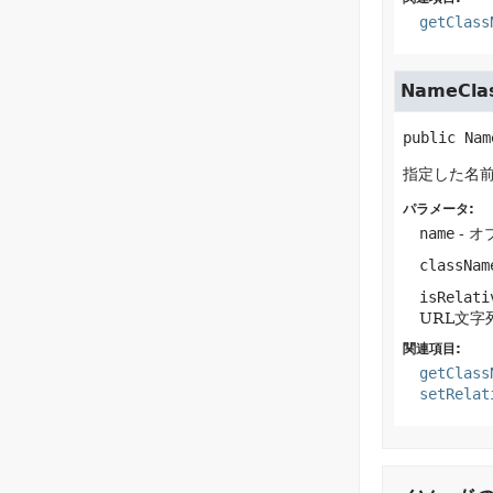
getClass
NameClas
public
Nam
指定した名前
パラメータ:
name
- オ
classNam
isRelati
URL文字列
関連項目:
getClass
setRelat