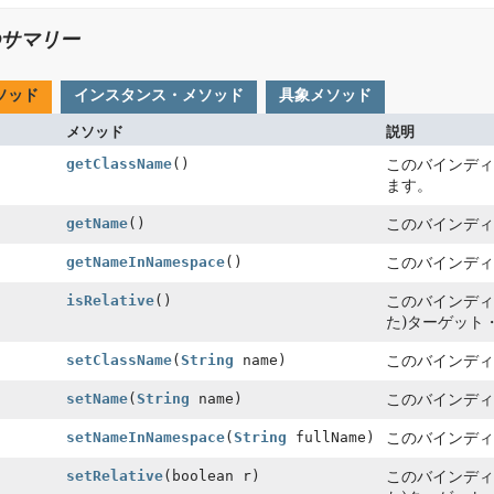
サマリー
ソッド
インスタンス・メソッド
具象メソッド
メソッド
説明
getClassName
()
このバインディ
ます。
getName
()
このバインディ
getNameInNamespace
()
このバインディ
isRelative
()
このバインディ
た)ターゲット
setClassName
(
String
name)
このバインディ
setName
(
String
name)
このバインディ
setNameInNamespace
(
String
fullName)
このバインディ
setRelative
(boolean r)
このバインディ