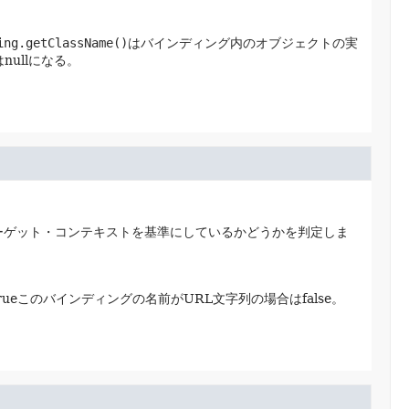
ing.getClassName()
はバインディング内のオブジェクトの実
nullになる。
ーゲット・コンテキストを基準にしているかどうかを判定しま
eこのバインディングの名前がURL文字列の場合はfalse。