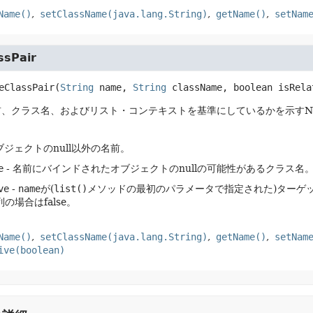
Name()
setClassName(java.lang.String)
getName()
setNam
sPair
eClassPair
(
String
 name, 
String
 className, boolean isRela
、クラス名、およびリスト・コンテキストを基準にしているかを示すName
ブジェクトのnull以外の名前。
e
- 名前にバインドされたオブジェクトのnullの可能性があるクラス名
ve
-
name
が(
list()
メソッドの最初のパラメータで指定された)ターゲッ
の場合はfalse。
Name()
setClassName(java.lang.String)
getName()
setNam
ive(boolean)