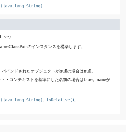
e(java.lang.String)
tive)
ClassPairのインスタンスを構築します。
。
バインドされたオブジェクトがnullの場合はnull。
ト・コンテキストを基準にした名前の場合はtrue。
name
が
e(java.lang.String)
isRelative()