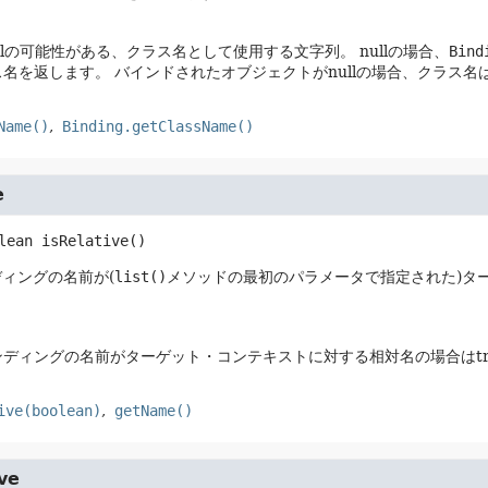
nullの可能性がある、クラス名として使用する文字列。
nullの場合、
Bind
ス名を返します。
バインドされたオブジェクトがnullの場合、クラス名は
Name()
Binding.getClassName()
e
lean
isRelative
()
ィングの名前が(
list()
メソッドの最初のパラメータで指定された)タ
ディングの名前がターゲット・コンテキストに対する相対名の場合はtru
ive(boolean)
getName()
ve