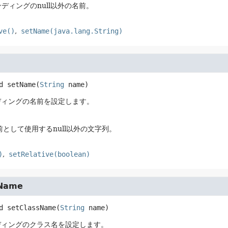
ディングのnull以外の名前。
ve()
setName(java.lang.String)
d
setName
(
String
 name)
ディングの名前を設定します。
名前として使用するnull以外の文字列。
)
setRelative(boolean)
sName
d
setClassName
(
String
 name)
ディングのクラス名を設定します。