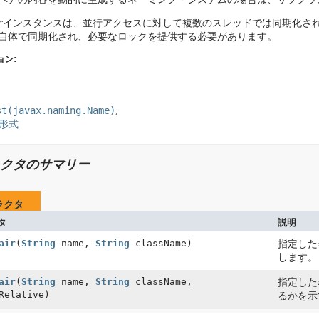
sPairインスタンスは、並行アクセスに対して複数のスレッドでは同期化さ
自体で同期化され、必要なロックを提供する必要があります。
ョン:
st(javax.naming.Name)
形式
クタのサマリー
ラクタ
タ
説明
air
(
String
name,
String
className)
指定した
します。
air
(
String
name,
String
className,
指定した
Relative)
るかを示