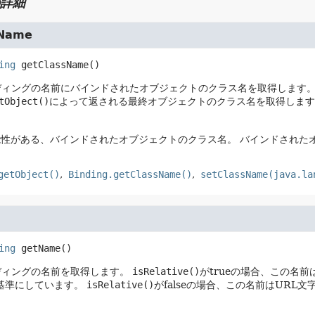
詳細
sName
ing
getClassName
()
ディングの名前にバインドされたオブジェクトのクラス名を取得します
tObject()
によって返される最終オブジェクトのクラス名を取得します
可能性がある、バインドされたオブジェクトのクラス名。
バインドされたオブ
getObject()
Binding.getClassName()
setClassName(java.la
ing
getName
()
ディングの名前を取得します。
isRelative()
がtrueの場合、この名
基準にしています。
isRelative()
がfalseの場合、この名前はURL文