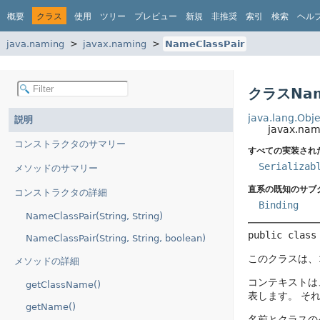
概要
クラス
使用
ツリー
プレビュー
新規
非推奨
索引
検索
ヘル
java.naming
javax.naming
NameClassPair
クラスName
java.lang.Obje
説明
javax.nam
コンストラクタのサマリー
すべての実装され
Serializab
メソッドのサマリー
直系の既知のサブ
コンストラクタの詳細
Binding
NameClassPair(String, String)
public class
NameClassPair(String, String, boolean)
このクラスは、
メソッドの詳細
コンテキストは
getClassName()
表します。
そ
getName()
名前とクラスの