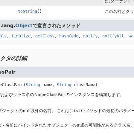
た)ターゲット
toString
()
この名前とクラ
lang.
Object
で宣言されたメソッド
als
,
finalize
,
getClass
,
hashCode
,
notify
,
notifyAll
,
wa
クタの詳細
sPair
eClassPair
(
String
 name, 
String
 className)
およびクラス名のNameClassPairのインスタンスを構築します。
ブジェクトのnull以外の名前。
これは(
list()
メソッドの最初のパラメ
e
- 名前にバインドされたオブジェクトのnullの可能性があるクラス名