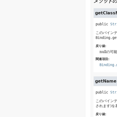
メソッドの
getClas
public
Str
このバイン
Binding.ge
戻り値:
nullの
関連項目:
Binding.
getName
public
Str
このバイン
されます)を
戻り値: