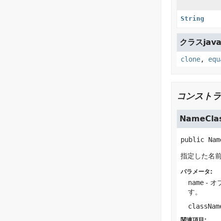
String
クラスjava.
clone
,
equ
コンストラ
NameClas
public
Nam
指定した名前
パラメータ:
name
- オ
す。
classNam
関連項目: