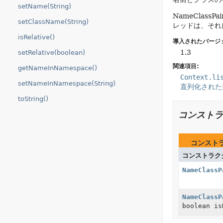
setName(String)
NameClas
setClassName(String)
レッドは、それ
isRelative()
導入されたバージ
1.3
setRelative(boolean)
関連項目:
getNameInNamespace()
Context.li
setNameInNamespace(String)
直列化された
toString()
コンストラ
コンスト
コンストラク
NameClassP
NameClassP
boolean is