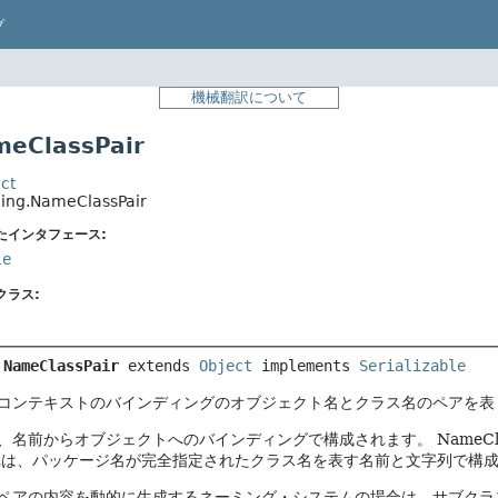
プ
機械翻訳について
ClassPair
ct
ing.NameClassPair
たインタフェース:
le
クラス:
 
NameClassPair
extends 
Object
 implements 
Serializable
コンテキストのバインディングのオブジェクト名とクラス名のペアを表
、名前からオブジェクトへのバインディングで構成されます。
Name
れは、パッケージ名が完全指定されたクラス名を表す名前と文字列で構
ペアの内容を動的に生成するネーミング・システムの場合は、サブクラ