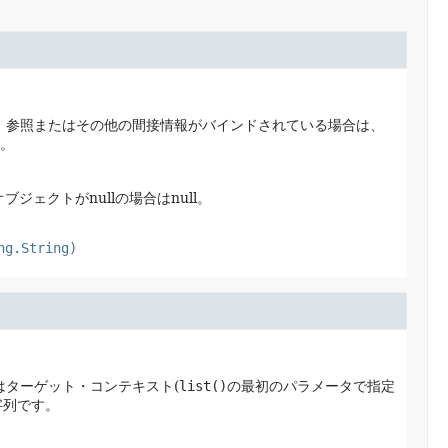
。
参照またはその他の間接情報がバインドされている場合は、
。
ジェクトがnullの場合はnull。
ng.String)
前はターゲット・コンテキスト(
list()
の最初のパラメータで指定
字列です。