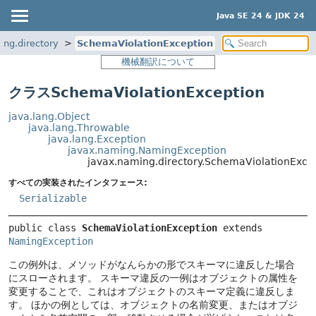
Java SE 24 & JDK 24
ing.directory
SchemaViolationException
機械翻訳について
クラスSchemaViolationException
java.lang.Object
java.lang.Throwable
java.lang.Exception
javax.naming.NamingException
javax.naming.directory.SchemaViolationExce
すべての実装されたインタフェース:
Serializable
public class 
SchemaViolationException
extends 
NamingException
この例外は、メソッドがなんらかの形でスキーマに違反した場合
にスローされます。
スキーマ違反の一例はオブジェクトの属性を
変更することで、これはオブジェクトのスキーマ定義に違反しま
す。
ほかの例としては、オブジェクトの名前変更、またはオブジ