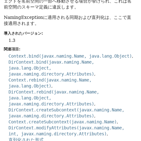
ェクトを名前空間の一部へ移動させる場合が挙げられ、これは名
前空間のスキーマ定義に違反します。
NamingExceptionに適用される同期および直列化は、ここで直
接適用されます。
導入されたバージョン:
1.3
関連項目:
Context.bind(javax.naming.Name, java.lang.Object)
DirContext.bind(javax.naming.Name,
java.lang.Object,
javax.naming.directory.Attributes)
Context.rebind(javax.naming.Name,
java.lang.Object)
DirContext.rebind(javax.naming.Name,
java.lang.Object,
javax.naming.directory.Attributes)
DirContext.createSubcontext(javax.naming.Name,
javax.naming.directory.Attributes)
Context.createSubcontext(javax.naming.Name)
DirContext.modifyAttributes(javax.naming.Name,
int, javax.naming.directory.Attributes)
直列化された形式