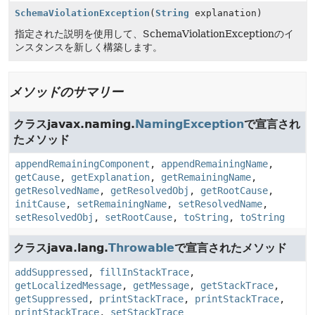
SchemaViolationException
(
String
explanation)
指定された説明を使用して、SchemaViolationExceptionのイ
ンスタンスを新しく構築します。
メソッドのサマリー
クラスjavax.naming.
NamingException
で宣言され
たメソッド
appendRemainingComponent
,
appendRemainingName
,
getCause
,
getExplanation
,
getRemainingName
,
getResolvedName
,
getResolvedObj
,
getRootCause
,
initCause
,
setRemainingName
,
setResolvedName
,
setResolvedObj
,
setRootCause
,
toString
,
toString
クラスjava.lang.
Throwable
で宣言されたメソッド
addSuppressed
,
fillInStackTrace
,
getLocalizedMessage
,
getMessage
,
getStackTrace
,
getSuppressed
,
printStackTrace
,
printStackTrace
,
printStackTrace
,
setStackTrace