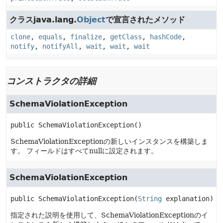
クラスjava.lang.
Object
で宣言されたメソッド
clone
,
equals
,
finalize
,
getClass
,
hashCode
,
notify
,
notifyAll
,
wait
,
wait
,
wait
コンストラクタの詳細
SchemaViolationException
public
SchemaViolationException
()
SchemaViolationExceptionの新しいインスタンスを構築しま
す。
フィールドはすべてnullに設定されます。
SchemaViolationException
public
SchemaViolationException
(
String
 explanation)
指定された説明を使用して、SchemaViolationExceptionのイ