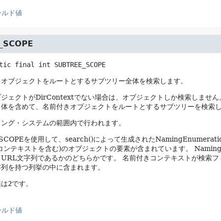
ールド値
_SCOPE
tic final
int
SUBTREE_SCOPE
きオブジェクトをルートとするサブツリー全体を検索します。
ジェクトがDirContextでない場合は、オブジェクトしか検索しません
自体を含めて、名前付きオブジェクトをルートとするサブツリーを検索
ミング・システムの範囲内で行われます。
_SCOPEを使用して、search()によって生成されたNamingEnumer
コンテキストを含む)のオブジェクトの要素が含まれています。
Nami
URL文字列であるかのどちらかです。
名前付きコンテキストが検索フ
字列を持つ列挙の中に含まれます。
値は
2
です。
ールド値