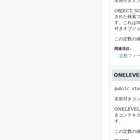
名前付きオ
OBJECT_
された検索
す。これはN
付きオブジ
この定数の
関連項目:
定数フィ
ONELEVE
public sta
名前付きコ
ONELEVE
きコンテキ
す。
この定数の