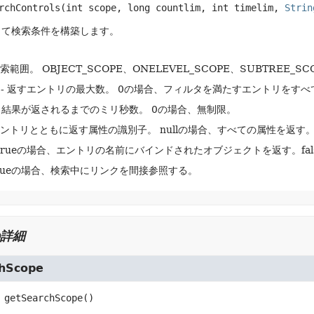
rchControls
(int scope, long countlim, int timelim, 
Strin
して検索条件を構築します。
検索範囲。
OBJECT_SCOPE、ONELEVEL_SCOPE、SUBTREE_
- 返すエントリの最大数。
0の場合、フィルタを満たすエントリをすべ
- 結果が返されるまでのミリ秒数。
0の場合、無制限。
エントリとともに返す属性の識別子。
nullの場合、すべての属性を返す
 trueの場合、エントリの名前にバインドされたオブジェクトを返す。fa
trueの場合、検索中にリンクを間接参照する。
詳細
hScope
getSearchScope
()