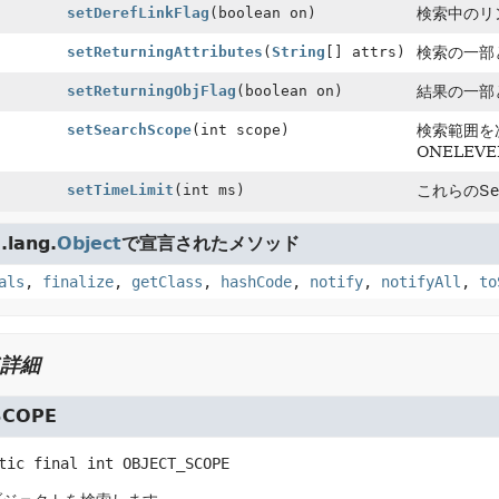
setDerefLinkFlag
(boolean on)
検索中のリ
setReturningAttributes
(
String
[] attrs)
検索の一部
setReturningObjFlag
(boolean on)
結果の一部
setSearchScope
(int scope)
検索範囲を次
ONELEVE
setTimeLimit
(int ms)
これらのSe
lang.
Object
で宣言されたメソッド
als
,
finalize
,
getClass
,
hashCode
,
notify
,
notifyAll
,
to
詳細
SCOPE
tic final
int
OBJECT_SCOPE