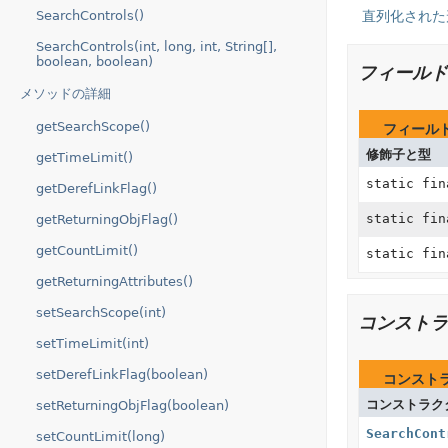
SearchControls()
直列化された
SearchControls(int, long, int, String[],
boolean, boolean)
フィールド
メソッドの詳細
getSearchScope()
フィール
修飾子と型
getTimeLimit()
static fin
getDerefLinkFlag()
static fin
getReturningObjFlag()
getCountLimit()
static fin
getReturningAttributes()
setSearchScope(int)
コンストラ
setTimeLimit(int)
setDerefLinkFlag(boolean)
コンスト
コンストラク
setReturningObjFlag(boolean)
SearchCont
setCountLimit(long)