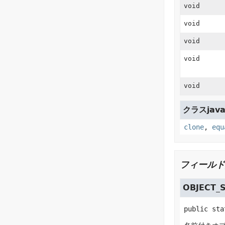
void
void
void
void
void
クラスjava.
clone
,
equ
フィールド
OBJECT_
public sta