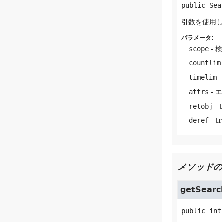
public
Sea
引数を使用
パラメータ:
scope
- 
countlim
timelim
attrs
- 
retobj
-
deref
- 
メソッドの
getSearc
public
int