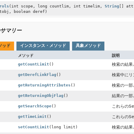
rols
(int scope, long countlim, int timelim,
String
[] att
tobj, boolean deref)
サマリー
ソッド
インスタンス・メソッド
具象メソッド
メソッド
説明
getCountLimit
()
検索の結果
getDerefLinkFlag
()
検索中にリ
getReturningAttributes
()
検索の一部
getReturningObjFlag
()
結果の一部
getSearchScope
()
これらのSe
getTimeLimit
()
これらのSe
setCountLimit
(long limit)
検索の結果