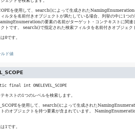
ブジェクトを検索します。
SCOPEを使用して、search()によって生成されたNamingEnumer
フィルタを名前付きオブジェクトが満たしている場合、列挙の中に1つの
amingEnumerationの要素の名前がターゲット・コンテキスト
ェクトです。
search()で指定された検索フィルタを名前付きオブジ
値は
0
です。
ールド値
L_SCOPE
tic final
int
ONELEVEL_SCOPE
ンテキストの1つのレベルを検索します。
L_SCOPEを使用して、search()によって生成されたNamingEnume
ストのオブジェクトを持つ要素が含まれています。
NamingEnume
値は
1
です。