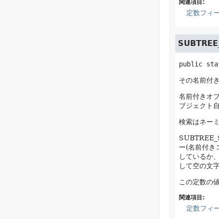
関連項目:
定数フィ
SUBTREE
public sta
その名前付
名前付きオブ
ブジェクト
検索はネー
SUBTREE
ー(名前付き
しているか、
して空の文
この定数の
関連項目:
定数フィ