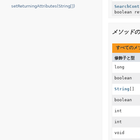
setReturningAttributes(String[])
SearchCont
boolean re
メソッドの
すべてのメ
修飾子と型
long
boolean
String
[]
boolean
int
int
void