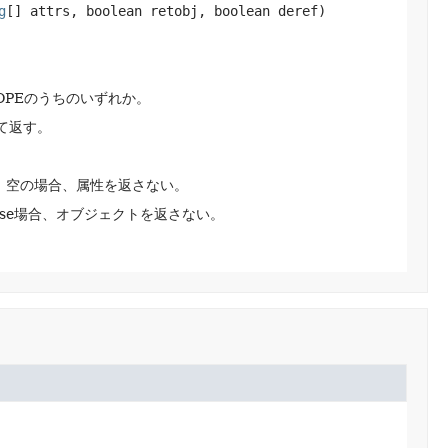
g
[] attrs, boolean retobj, boolean deref)
SCOPEのうちのいずれか。
て返す。
。
空の場合、属性を返さない。
lse場合、オブジェクトを返さない。