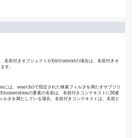
。
名前付きオブジェクトがDirContextの場合は、名前付きオ
します。
ationには、search()で指定された検索フィルタを満たすサブツリ
ngEnumerationの要素の名前は、名前付きコンテキストに関連
ィルタを満たしている場合、名前付きコンテキストは、名前と