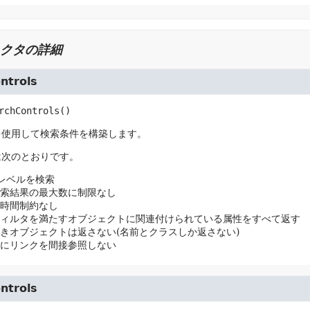
クタの詳細
ntrols
rchControls
()
を使用して検索条件を構築します。
は次のとおりです。
レベルを検索
索結果の最大数に制限なし
時間制約なし
ィルタを満たすオブジェクトに関連付けられている属性をすべて返す
きオブジェクトは返さない(名前とクラスしか返さない)
にリンクを間接参照しない
ntrols