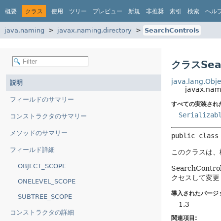
概要
クラス
使用
ツリー
プレビュー
新規
非推奨
索引
検索
ヘル
java.naming
javax.naming.directory
SearchControls
クラスSear
java.lang.Obje
説明
javax.nam
フィールドのサマリー
すべての実装され
Serializab
コンストラクタのサマリー
メソッドのサマリー
public class
フィールド詳細
このクラスは、
OBJECT_SCOPE
SearchCo
クセスして変更
ONELEVEL_SCOPE
導入されたバージ
SUBTREE_SCOPE
1.3
コンストラクタの詳細
関連項目: