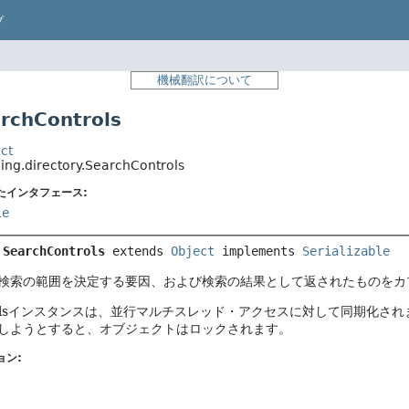
プ
機械翻訳について
chControls
ct
ing.directory.SearchControls
たインタフェース:
le
 
SearchControls
extends 
Object
 implements 
Serializable
検索の範囲を決定する要因、および検索の結果として返されたものをカ
ntrolsインスタンスは、並行マルチスレッド・アクセスに対して同期化さ
しようとすると、オブジェクトはロックされます。
ョン: