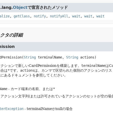
lang.
Object
で宣言されたメソッド
alize
,
getClass
,
notify
,
notifyAll
,
wait
,
wait
,
wait
クタの詳細
ission
dPermission
(
String
 terminalName, 
String
 actions)
ションで新しいCardPermissionを構築します。
terminalName
はC
場合は
*
です。
actions
は、カンマで区切られた個別のアクションのリス
上にあるドキュメントを参照してください。
Name
- カード端末の名前、または
*
- アクション文字列(または許可されているアクションのセットが空の場合は
terException
- terminalNameがnullの場合