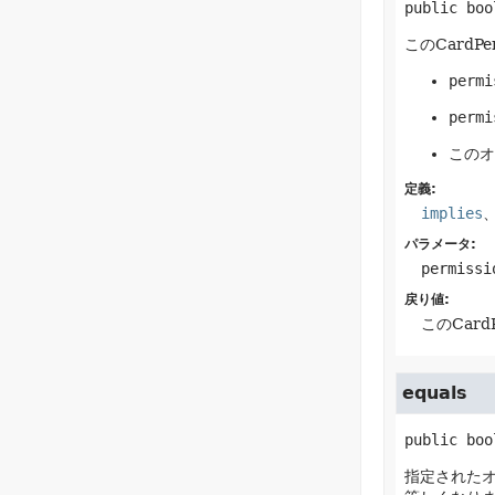
public
boo
このCard
permi
permi
このオ
定義:
implies
パラメータ:
permissi
戻り値:
このCar
equals
public
boo
指定されたオ