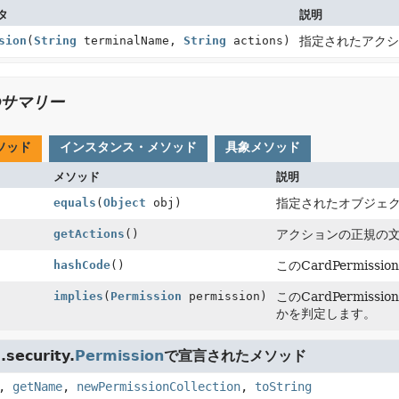
タ
説明
sion
(
String
terminalName,
String
actions)
指定されたアクショ
サマリー
ソッド
インスタンス・メソッド
具象メソッド
メソッド
説明
equals
(
Object
obj)
指定されたオブジェクト
getActions
()
アクションの正規の
hashCode
()
このCardPermi
implies
(
Permission
permission)
このCardPermi
かを判定します。
security.
Permission
で宣言されたメソッド
,
getName
,
newPermissionCollection
,
toString