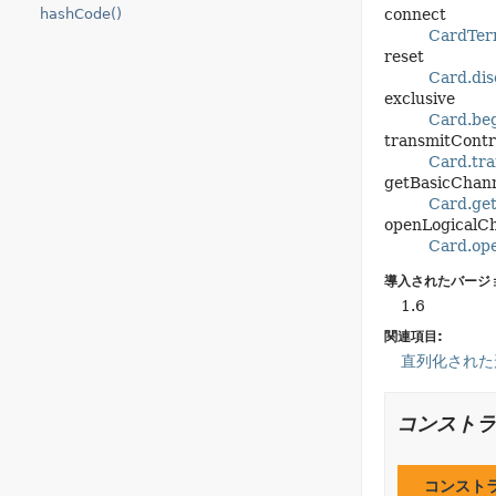
hashCode()
connect
CardTerm
reset
Card.dis
exclusive
Card.beg
transmitContr
Card.tr
getBasicChan
Card.get
openLogicalC
Card.ope
導入されたバージ
1.6
関連項目:
直列化された
コンストラ
コンスト