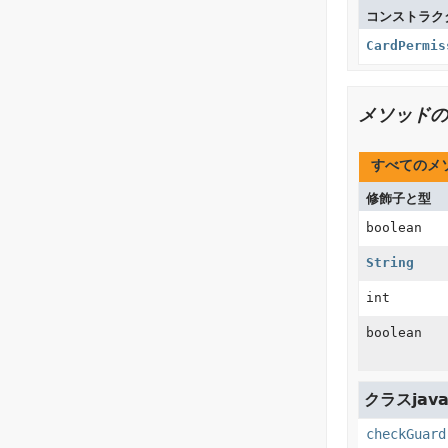
コンストラク
CardPermis
メソッドの
すべてのメ
修飾子と型
boolean
String
int
boolean
クラスjava.
checkGuard