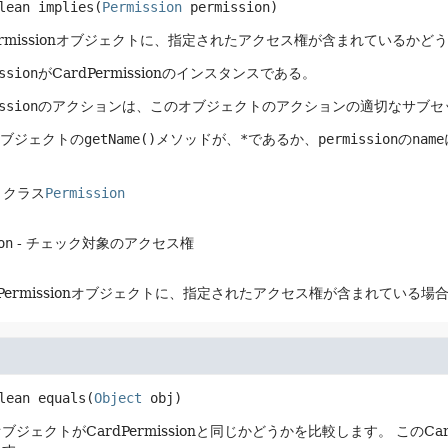
lean
implies
(
Permission
 permission)
Permissionオブジェクトに、指定されたアクセス権が含まれているか
ssion
がCardPermissionのインスタンスである。
ssion
のアクションは、このオブジェクトのアクションの適切なサブセ
ブジェクトの
getName()
メソッドが、
*
であるか、
permission
の
name
、クラス
Permission
on
- チェック対象のアクセス権
dPermissionオブジェクトに、指定されたアクセス権が含まれている場合
lean
equals
(
Object
 obj)
ブジェクトがCardPermissionと同じかどうかを比較します。
このCa