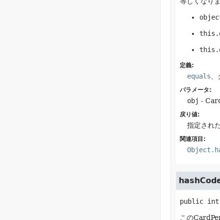
等しくなり
objec
this.
this.
定義:
equals
、
パラメータ:
obj
- C
戻り値:
指定された
関連項目:
Object.h
hashCod
public
int
このCardP