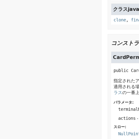
クラスjava.
clone
,
fin
コンストラ
CardPerm
public
Car
指定されたアク
適用される
ラス
の一番
パラメータ:
terminal
actions
スロー:
NullPoin