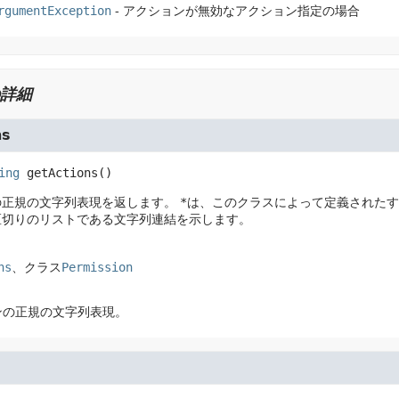
rgumentException
- アクションが無効なアクション指定の場合
詳細
ns
ing
getActions
()
の正規の文字列表現を返します。
*
は、このクラスによって定義されたす
区切りのリストである文字列連結を示します。
ns
、クラス
Permission
ンの正規の文字列表現。