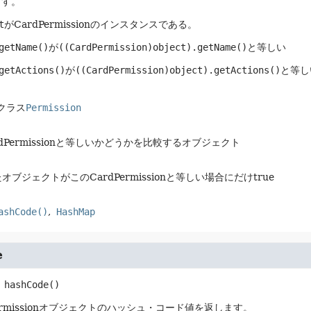
ます。
t
がCardPermissionのインスタンスである。
getName()
が
((CardPermission)object).getName()
と等しい
getActions()
が
((CardPermission)object).getActions()
と等し
クラス
Permission
ardPermissionと等しいかどうかを比較するオブジェクト
オブジェクトがこのCardPermissionと等しい場合にだけtrue
ashCode()
HashMap
e
hashCode
()
ermissionオブジェクトのハッシュ・コード値を返します。