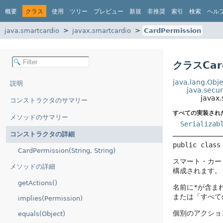
概要
クラス
使用
ツリー
プレビュー
新規
非推奨
索引
検索
ヘル
java.smartcardio
javax.smartcardio
CardPermission
クラスCard
java.lang.Obje
説明
java.secur
javax
コンストラクタのサマリー
すべての実装され
メソッドのサマリー
Serializab
コンストラクタの詳細
public class
CardPermission(String, String)
スマート・カー
メソッドの詳細
構成されます。
getActions()
名前に
*
が含まれ
または「すべて
implies(Permission)
個別のアクショ
equals(Object)