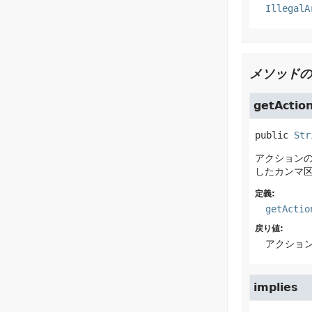
IllegalA
メソッドの
getActio
public
Str
アクション
したカンマ
定義:
getActio
戻り値:
アクショ
implies