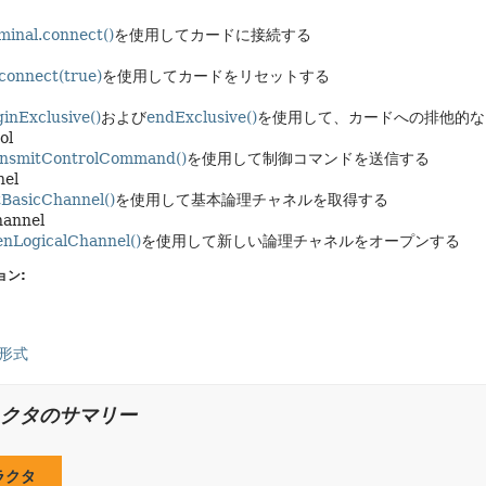
inal.connect()
を使用してカードに接続する
connect(true)
を使用してカードをリセットする
inExclusive()
および
endExclusive()
を使用して、カードへの排他的な
ol
ansmitControlCommand()
を使用して制御コマンドを送信する
nel
BasicChannel()
を使用して基本論理チャネルを取得する
hannel
nLogicalChannel()
を使用して新しい論理チャネルをオープンする
ョン:
形式
クタのサマリー
ラクタ