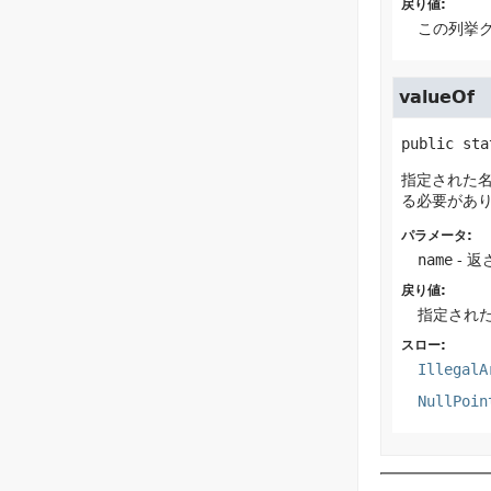
戻り値:
この列挙
valueOf
public sta
指定された名
る必要があ
パラメータ:
name
- 
戻り値:
指定され
スロー:
IllegalA
NullPoin