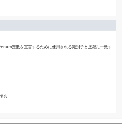
enum定数を宣言するために使用される識別子と
正確に
一致す
場合