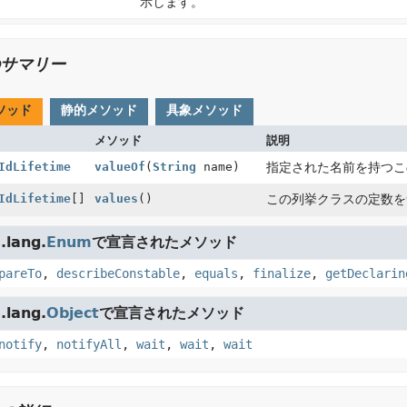
示します。
サマリー
ソッド
静的メソッド
具象メソッド
メソッド
説明
IdLifetime
valueOf
(
String
name)
指定された名前を持つこ
IdLifetime
[]
values
()
この列挙クラスの定数を
lang.
Enum
で宣言されたメソッド
pareTo
,
describeConstable
,
equals
,
finalize
,
getDeclarin
lang.
Object
で宣言されたメソッド
notify
,
notifyAll
,
wait
,
wait
,
wait