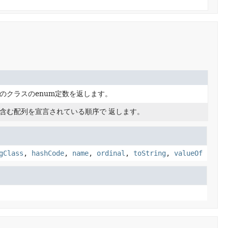
のクラスのenum定数を返します。
含む配列を宣言されている順序で 返します。
gClass
,
hashCode
,
name
,
ordinal
,
toString
,
valueOf