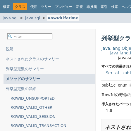
概要
クラス
使用
ツリー
プレビュー
新規
非推奨
索引
検索
ヘル
java.sql
java.sql
RowIdLifetime
列挙型クラス
java.lang.Obje
説明
java.lang
java.s
ネストされたクラスのサマリー
すべての実装され
列挙型定数のサマリー
Serializab
メソッドのサマリー
public enum 
列挙型定数の詳細
RowIdの寿命
ROWID_UNSUPPORTED
導入されたバージ
ROWID_VALID_OTHER
1.6
ROWID_VALID_SESSION
ROWID_VALID_TRANSACTION
ネストされ