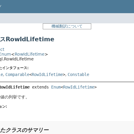
プ
機械翻訳について
RowIdLifetime
ct
.Enum
<
RowIdLifetime
>
ql.RowIdLifetime
たインタフェース:
le
,
Comparable
<
RowIdLifetime
>
,
Constable
RowIdLifetime
extends 
Enum
<
RowIdLifetime
>
の値の列挙です。
ョン:
たクラスのサマリー