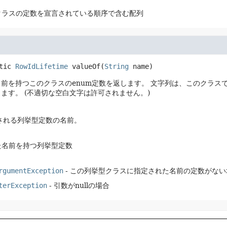
クラスの定数を宣言されている順序で含む配列
tic
RowIdLifetime
valueOf
(
String
 name)
前を持つこのクラスのenum定数を返します。
文字列は、このクラスで
ります。
(不適切な空白文字は許可されません。)
返される列挙型定数の名前。
た名前を持つ列挙型定数
rgumentException
- この列挙型クラスに指定された名前の定数がない
terException
- 引数がnullの場合