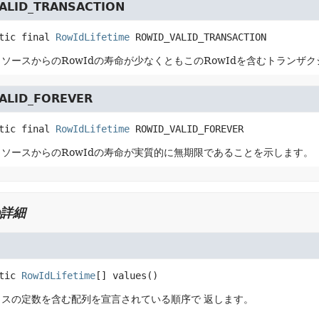
ALID_TRANSACTION
tic final
RowIdLifetime
ROWID_VALID_TRANSACTION
ソースからのRowIdの寿命が少なくともこのRowIdを含むトランザ
ALID_FOREVER
tic final
RowIdLifetime
ROWID_VALID_FOREVER
ソースからのRowIdの寿命が実質的に無期限であることを示します。
詳細
tic
RowIdLifetime
[]
values
()
スの定数を含む配列を宣言されている順序で 返します。