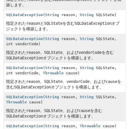
築します。
SQLDataException
(
String
reason,
String
SQLState)
指定された
reason
と
SQLState
を含む
SQLDataException
オブ
ジェクトを構築します。
SQLDataException
(
String
reason,
String
SQLState,
int vendorCode)
指定された
reason
、
SQLState
、および
vendorCode
を含む
SQLDataException
オブジェクトを構築します。
SQLDataException
(
String
reason,
String
SQLState,
int vendorCode,
Throwable
cause)
指定された
reason
、
SQLState
、
vendorCode
、および
cause
を
含む
SQLDataException
オブジェクトを構築します。
SQLDataException
(
String
reason,
String
SQLState,
Throwable
cause)
指定された
reason
、
SQLState
、および
cause
を含む
SQLDataException
オブジェクトを構築します。
SQLDataException
(
String
reason,
Throwable
cause)