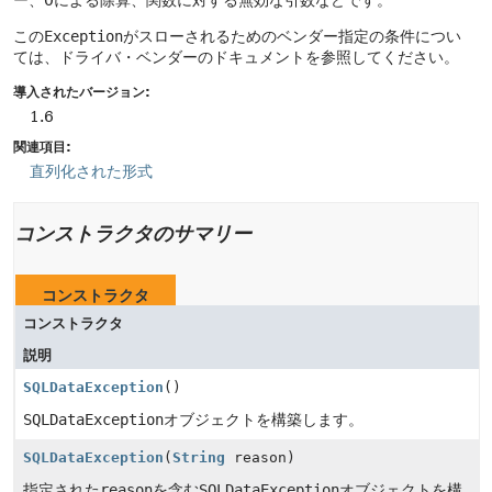
ー、0による除算、関数に対する無効な引数などです。
この
Exception
がスローされるためのベンダー指定の条件につい
ては、ドライバ・ベンダーのドキュメントを参照してください。
導入されたバージョン:
1.6
関連項目:
直列化された形式
コンストラクタのサマリー
コンストラクタ
コンストラクタ
説明
SQLDataException
()
SQLDataException
オブジェクトを構築します。
SQLDataException
(
String
reason)
指定された
reason
を含む
SQLDataException
オブジェクトを構