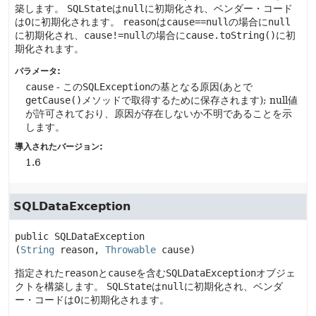
築します。
SQLState
は
null
に初期化され、ベンダー・コード
は0に初期化されます。
reason
は
cause==null
の場合に
null
に初期化され、
cause!=null
の場合に
cause.toString()
に初
期化されます。
パラメータ:
cause
- この
SQLException
の基となる原因(あとで
getCause()
メソッドで取得するために保存されます); null値
が許可されており、原因が存在しないか不明であることを示
します。
導入されたバージョン:
1.6
SQLDataException
public
SQLDataException
(
String
 reason, 
Throwable
 cause)
指定された
reason
と
cause
を含む
SQLDataException
オブジェ
クトを構築します。
SQLState
は
null
に初期化され、ベンダ
ー・コードは0に初期化されます。