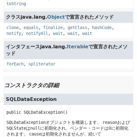
toString
クラスjava.lang.
Object
で宣言されたメソッド
clone
,
equals
,
finalize
,
getClass
,
hashCode
,
notify
,
notifyAll
,
wait
,
wait
,
wait
インタフェースjava.lang.
Iterable
で宣言されたメソ
ッド
forEach
,
spliterator
コンストラクタの詳細
SQLDataException
public
SQLDataException
()
SQLDataException
オブジェクトを構築します。
reason
および
SQLState
は
null
に初期化され、ベンダー・コードは0に初期化
されます。
cause
は初期化されませんが、続いて