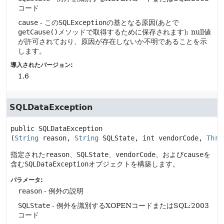
コード
cause
- この
SQLException
の基となる原因(あとで
getCause()
メソッドで取得するために保存されます); null値
が許可されており、原因が存在しないか不明であることを示
します。
導入されたバージョン:
1.6
SQLDataException
public
SQLDataException
(
String
 reason, 
String
 SQLState, int vendorCode, 
Thro
指定された
reason
、
SQLState
、
vendorCode
、および
cause
を
含む
SQLDataException
オブジェクトを構築します。
パラメータ:
reason
- 例外の説明
SQLState
- 例外を識別するXOPENコードまたはSQL:2003
コード