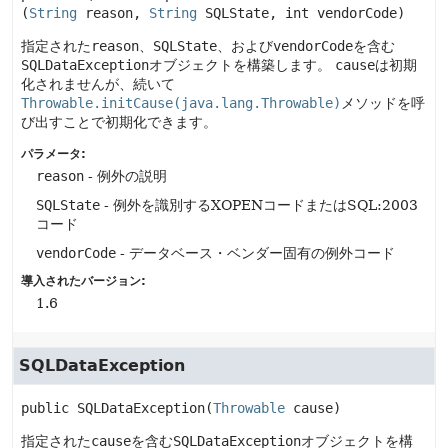
(
String
 reason, 
String
 SQLState, int vendorCode)
指定された
reason
、
SQLState
、および
vendorCode
を含む
SQLDataException
オブジェクトを構築します。
cause
は初期
化されませんが、続いて
Throwable.initCause(java.lang.Throwable)
メソッドを呼
び出すことで初期化できます。
パラメータ:
reason
- 例外の説明
SQLState
- 例外を識別するXOPENコードまたはSQL:2003
コード
vendorCode
- データベース・ベンダー固有の例外コード
導入されたバージョン:
1.6
SQLDataException
public
SQLDataException
(
Throwable
 cause)
指定された
cause
を含む
SQLDataException
オブジェクトを構