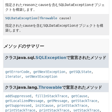
指定された
reason
と
cause
を含む
SQLDataException
オブジェ
クトを構築します。
SQLDataException
(
Throwable
cause)
指定された
cause
を含む
SQLDataException
オブジェクトを構
築します。
メソッドのサマリー
クラスjava.sql.
SQLException
で宣言されたメソッド
getErrorCode
,
getNextException
,
getSQLState
,
iterator
,
setNextException
クラスjava.lang.
Throwable
で宣言されたメソッド
addSuppressed
,
fillInStackTrace
,
getCause
,
getLocalizedMessage
,
getMessage
,
getStackTrace
,
getSuppressed
,
initCause
,
printStackTrace
,
printStackTrace
,
printStackTrace
,
setStackTrace
,