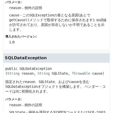
パラメータ:
reason
- 例外の説明
cause
- この
SQLException
の基となる原因(あとで
getCause()
メソッドで取得するために保存されます); null値
が許可されており、原因が存在しないか不明であることを示
します。
導入されたバージョン:
1.6
SQLDataException
public
SQLDataException
(
String
 reason, 
String
 SQLState, 
Throwable
 cause)
指定された
reason
、
SQLState
、および
cause
を含む
SQLDataException
オブジェクトを構築します。
ベンダー・コ
ードは0に初期化されます。
パラメータ:
reason
- 例外の説明
SQLState
- 例外を識別するXOPENコードまたはSQL:2003