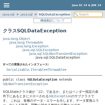
Java SE 24 & JDK 24
java.sql
java.sql
SQLDataException
機械翻訳について
クラスSQLDataException
java.lang.Object
java.lang.Throwable
java.lang.Exception
java.sql.SQLException
java.sql.SQLNonTransientException
java.sql.SQLDataException
すべての実装されたインタフェース:
Serializable
,
Iterable
<
Throwable
>
public class 
SQLDataException
extends 
SQLNonTransientException
SQLStateクラス値が「
22
」であるか、またはベンダー指定の条
件下にあるときにスローされる
SQLException
のサブクラスで
す。
これは、各種のデータ・エラーを示します。データ変換エラ