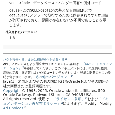
vendorCode
- データベース・ベンダー固有の例外コード
cause
- この
SQLException
の基となる原因(あとで
getCause()
メソッドで取得するために保存されます); null値
が許可されており、原因が存在しないか不明であることを示
します。
導入されたバージョン:
1.6
バグを報告する、または機能強化を提案する
APIリファレンスおよび開発者のドキュメントの詳細は、
「Java SEドキュメン
テーション」
を参照してください。このドキュメントには、概念的な概要、
用語の定義、回避策および作業コードの例を含む、より詳細な開発者向けの説
その他のバージョン。
明が含まれています。
Javaは、米国およびその他の国におけるOracleおよびその関連会
社の商標または登録商標です。
Copyright
© 1993, 2025, Oracle and/or its affiliates, 500
Oracle Parkway, Redwood Shores, CA 94065 USA.
All rights reserved.
使用は、
「ライセンス条項」
および
「ドキ
ュメンテーション再配布ポリシー」
によります。
Modify
. Modify
Ad Choices
.