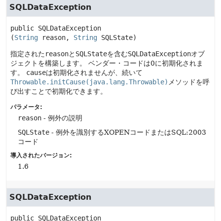
SQLDataException
public
SQLDataException
(
String
 reason, 
String
 SQLState)
指定された
reason
と
SQLState
を含む
SQLDataException
オブ
ジェクトを構築します。
ベンダー・コードは0に初期化されま
す。
cause
は初期化されませんが、続いて
Throwable.initCause(java.lang.Throwable)
メソッドを呼
び出すことで初期化できます。
パラメータ:
reason
- 例外の説明
SQLState
- 例外を識別するXOPENコードまたはSQL:2003
コード
導入されたバージョン:
1.6
SQLDataException
public
SQLDataException