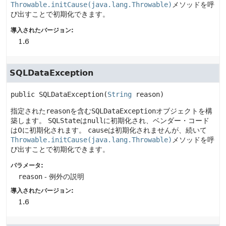
Throwable.initCause(java.lang.Throwable)
メソッドを呼
び出すことで初期化できます。
導入されたバージョン:
1.6
SQLDataException
public
SQLDataException
(
String
 reason)
指定された
reason
を含む
SQLDataException
オブジェクトを構
築します。
SQLState
は
null
に初期化され、ベンダー・コード
は0に初期化されます。
cause
は初期化されませんが、続いて
Throwable.initCause(java.lang.Throwable)
メソッドを呼
び出すことで初期化できます。
パラメータ:
reason
- 例外の説明
導入されたバージョン:
1.6