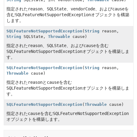
指定された
reason
、
SQLState
、
vendorCode
、および
cause
を
含む
SQLFeatureNotSupportedException
オブジェクトを構築
します。
SQLFeatureNotSupportedException
(
String
reason,
String
SQLState,
Throwable
cause)
指定された
reason
、
SQLState
、および
cause
を含む
SQLFeatureNotSupportedException
オブジェクトを構築しま
す。
SQLFeatureNotSupportedException
(
String
reason,
Throwable
cause)
指定された
reason
と
cause
を含む
SQLFeatureNotSupportedException
オブジェクトを構築しま
す。
SQLFeatureNotSupportedException
(
Throwable
cause)
指定された
cause
を含む
SQLFeatureNotSupportedException
オブジェクトを構築します。