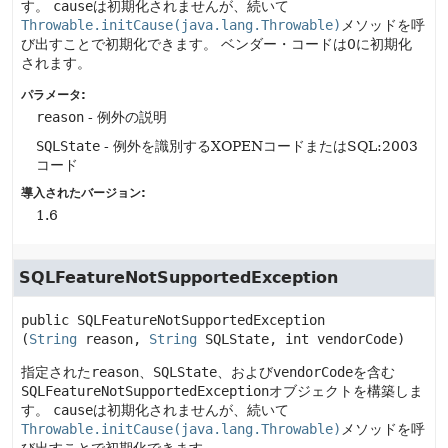
す。
cause
は初期化されませんが、続いて
Throwable.initCause(java.lang.Throwable)
メソッドを呼
び出すことで初期化できます。
ベンダー・コードは0に初期化
されます。
パラメータ:
reason
- 例外の説明
SQLState
- 例外を識別するXOPENコードまたはSQL:2003
コード
導入されたバージョン:
1.6
SQLFeatureNotSupportedException
public
SQLFeatureNotSupportedException
(
String
 reason, 
String
 SQLState, int vendorCode)
指定された
reason
、
SQLState
、および
vendorCode
を含む
SQLFeatureNotSupportedException
オブジェクトを構築しま
す。
cause
は初期化されませんが、続いて
Throwable.initCause(java.lang.Throwable)
メソッドを呼