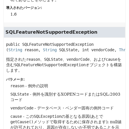
導入されたバージョン:
1.6
SQLFeatureNotSupportedException
public
SQLFeatureNotSupportedException
(
String
 reason, 
String
 SQLState, int vendorCode, 
Thro
指定された
reason
、
SQLState
、
vendorCode
、および
cause
を
含む
SQLFeatureNotSupportedException
オブジェクトを構築
します。
パラメータ:
reason
- 例外の説明
SQLState
- 例外を識別するXOPENコードまたはSQL:2003
コード
vendorCode
- データベース・ベンダー固有の例外コード
cause
- この
SQLException
の基となる原因(あとで
getCause()
メソッドで取得するために保存されます); null値
が許可されており、原因が存在しないか不明であることを示