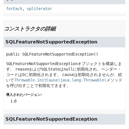
forEach
,
spliterator
コンストラクタの詳細
SQLFeatureNotSupportedException
public
SQLFeatureNotSupportedException
()
SQLFeatureNotSupportedException
オブジェクトを構築しま
す。
reason
および
SQLState
は
null
に初期化され、ベンダー・
コードは0に初期化されます。
cause
は初期化されませんが、続
いて
Throwable.initCause(java.lang.Throwable)
メソッド
を呼び出すことで初期化できます。
導入されたバージョン:
1.6
SQLFeatureNotSupportedException