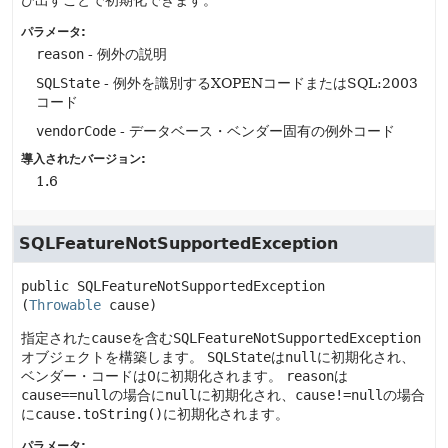
び出すことで初期化できます。
パラメータ:
reason
- 例外の説明
SQLState
- 例外を識別するXOPENコードまたはSQL:2003
コード
vendorCode
- データベース・ベンダー固有の例外コード
導入されたバージョン:
1.6
SQLFeatureNotSupportedException
public
SQLFeatureNotSupportedException
(
Throwable
 cause)
指定された
cause
を含む
SQLFeatureNotSupportedException
オブジェクトを構築します。
SQLState
は
null
に初期化され、
ベンダー・コードは0に初期化されます。
reason
は
cause==null
の場合に
null
に初期化され、
cause!=null
の場合
に
cause.toString()
に初期化されます。
パラメータ: