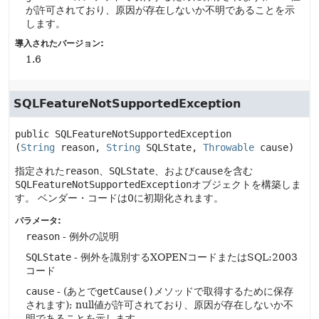
が許可されており、原因が存在しないか不明であることを示
します。
導入されたバージョン:
1.6
SQLFeatureNotSupportedException
public
SQLFeatureNotSupportedException
(
String
 reason, 
String
 SQLState, 
Throwable
 cause)
指定された
reason
、
SQLState
、および
cause
を含む
SQLFeatureNotSupportedException
オブジェクトを構築しま
す。
ベンダー・コードは0に初期化されます。
パラメータ:
reason
- 例外の説明
SQLState
- 例外を識別するXOPENコードまたはSQL:2003
コード
cause
- (あとで
getCause()
メソッドで取得するために保存
されます); null値が許可されており、原因が存在しないか不
明であることを示します。