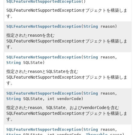
SQLFeatureNotSupportedException
()
SQLFeatureNotSupportedException
オブジェクトを構築しま
す。
SQLFeatureNotSupportedException
(
String
reason)
指定された
reason
を含む
SQLFeatureNotSupportedException
オブジェクトを構築しま
す。
SQLFeatureNotSupportedException
(
String
reason,
String
SQLState)
指定された
reason
と
SQLState
を含む
SQLFeatureNotSupportedException
オブジェクトを構築しま
す。
SQLFeatureNotSupportedException
(
String
reason,
String
SQLState, int vendorCode)
指定された
reason
、
SQLState
、および
vendorCode
を含む
SQLFeatureNotSupportedException
オブジェクトを構築しま
す。
SQLFeatureNotSupportedException
(
String
reason,
String
SQLState, int vendorCode,
Throwable
cause)