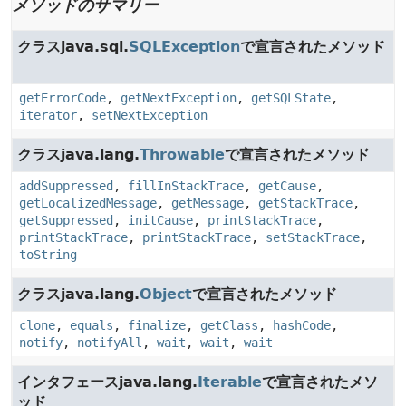
メソッドのサマリー
クラスjava.sql.
SQLException
で宣言されたメソッド
getErrorCode
,
getNextException
,
getSQLState
,
iterator
,
setNextException
クラスjava.lang.
Throwable
で宣言されたメソッド
addSuppressed
,
fillInStackTrace
,
getCause
,
getLocalizedMessage
,
getMessage
,
getStackTrace
,
getSuppressed
,
initCause
,
printStackTrace
,
printStackTrace
,
printStackTrace
,
setStackTrace
,
toString
クラスjava.lang.
Object
で宣言されたメソッド
clone
,
equals
,
finalize
,
getClass
,
hashCode
,
notify
,
notifyAll
,
wait
,
wait
,
wait
インタフェースjava.lang.
Iterable
で宣言されたメソ
ッド