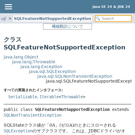
Java SE 24 & JDK 24
.sql
SQLFeatureNotSupportedException
機械翻訳について
クラス
SQLFeatureNotSupportedException
java.lang.Object
java.lang.Throwable
java.lang.Exception
java.sql.SQLException
java.sql.SQLNonTransientException
java.sql.SQLFeatureNotSupportedExcepti
すべての実装されたインタフェース:
Serializable
,
Iterable
<
Throwable
>
public class 
SQLFeatureNotSupportedException
extends 
SQLNonTransientException
SQLStateクラス値が「
0A
」(ゼロA)のときにスローされる
SQLException
のサブクラスです。
これは、JDBCドライバがオ