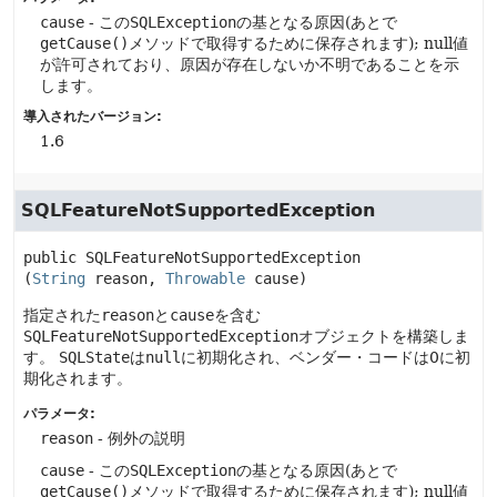
cause
- この
SQLException
の基となる原因(あとで
getCause()
メソッドで取得するために保存されます); null値
が許可されており、原因が存在しないか不明であることを示
します。
導入されたバージョン:
1.6
SQLFeatureNotSupportedException
public
SQLFeatureNotSupportedException
(
String
 reason, 
Throwable
 cause)
指定された
reason
と
cause
を含む
SQLFeatureNotSupportedException
オブジェクトを構築しま
す。
SQLState
は
null
に初期化され、ベンダー・コードは0に初
期化されます。
パラメータ:
reason
- 例外の説明
cause
- この
SQLException
の基となる原因(あとで
getCause()
メソッドで取得するために保存されます); null値