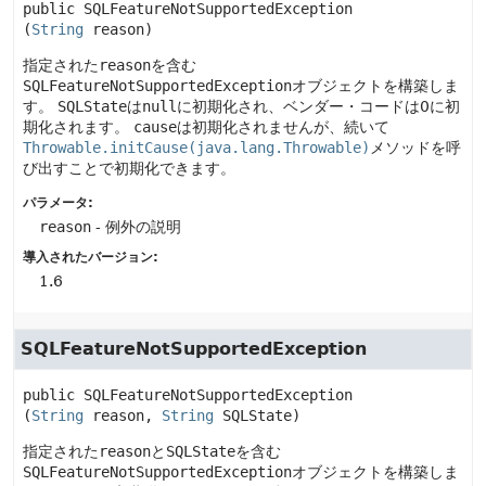
public
SQLFeatureNotSupportedException
(
String
 reason)
指定された
reason
を含む
SQLFeatureNotSupportedException
オブジェクトを構築しま
す。
SQLState
は
null
に初期化され、ベンダー・コードは0に初
期化されます。
cause
は初期化されませんが、続いて
Throwable.initCause(java.lang.Throwable)
メソッドを呼
び出すことで初期化できます。
パラメータ:
reason
- 例外の説明
導入されたバージョン:
1.6
SQLFeatureNotSupportedException
public
SQLFeatureNotSupportedException
(
String
 reason, 
String
 SQLState)
指定された
reason
と
SQLState
を含む
SQLFeatureNotSupportedException
オブジェクトを構築しま