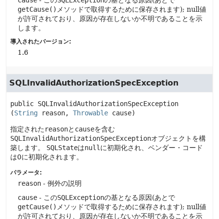
cause
- この
SQLException
の基となる原因(あとで
getCause()
メソッドで取得するために保存されます); null値
が許可されており、原因が存在しないか不明であることを示
します。
導入されたバージョン:
1.6
SQLInvalidAuthorizationSpecException
public
SQLInvalidAuthorizationSpecException
(
String
 reason, 
Throwable
 cause)
指定された
reason
と
cause
を含む
SQLInvalidAuthorizationSpecException
オブジェクトを構
築します。
SQLState
は
null
に初期化され、ベンダー・コード
は0に初期化されます。
パラメータ:
reason
- 例外の説明
cause
- この
SQLException
の基となる原因(あとで
getCause()
メソッドで取得するために保存されます); null値
が許可されており、原因が存在しないか不明であることを示