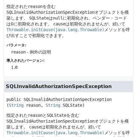
指定された
reason
を含む
SQLInvalidAuthorizationSpecException
オブジェクトを構
築します。
SQLState
は
null
に初期化され、ベンダー・コード
は0に初期化されます。
cause
は初期化されませんが、続いて
Throwable.initCause(java.lang.Throwable)
メソッドを呼
び出すことで初期化できます。
パラメータ:
reason
- 例外の説明
導入されたバージョン:
1.6
SQLInvalidAuthorizationSpecException
public
SQLInvalidAuthorizationSpecException
(
String
 reason, 
String
 SQLState)
指定された
reason
と
SQLState
を含む
SQLInvalidAuthorizationSpecException
オブジェクトを構
築します。
cause
は初期化されませんが、続いて
Throwable.initCause(java.lang.Throwable)
メソッドを呼