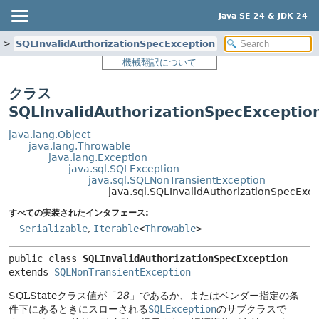
Java SE 24 & JDK 24
SQLInvalidAuthorizationSpecException
機械翻訳について
クラス
SQLInvalidAuthorizationSpecExceptio
java.lang.Object
java.lang.Throwable
java.lang.Exception
java.sql.SQLException
java.sql.SQLNonTransientException
java.sql.SQLInvalidAuthorizationSpecExce
すべての実装されたインタフェース:
Serializable
,
Iterable
<
Throwable
>
public class 
SQLInvalidAuthorizationSpecException
extends 
SQLNonTransientException
SQLStateクラス値が「
28
」であるか、またはベンダー指定の条
件下にあるときにスローされる
SQLException
のサブクラスで