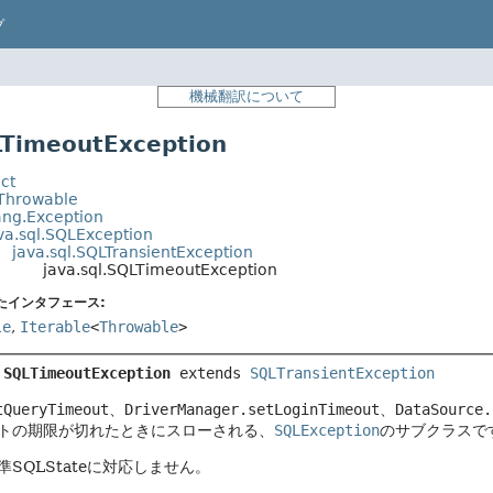
プ
機械翻訳について
imeoutException
ct
.Throwable
ang.Exception
va.sql.SQLException
java.sql.SQLTransientException
java.sql.SQLTimeoutException
たインタフェース:
le
,
Iterable
<
Throwable
>
 
SQLTimeoutException
extends 
SQLTransientException
tQueryTimeout
、
DriverManager.setLoginTimeout
、
DataSource.
トの期限が切れたときにスローされる、
SQLException
のサブクラスで
SQLStateに対応しません。