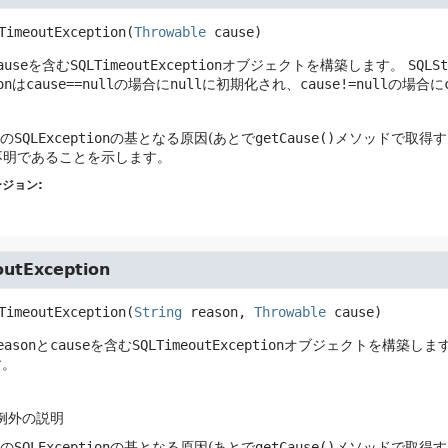
TimeoutException
(
Throwable
 cause)
ause
を含む
SQLTimeoutException
オブジェクトを構築します。
SQLSt
on
は
cause==null
の場合に
null
に初期化され、
cause!=null
の場合に
この
SQLException
の基となる原因(あとで
getCause()
メソッドで取得する
不明であることを示します。
ジョン:
utException
TimeoutException
(
String
 reason, 
Throwable
 cause)
eason
と
cause
を含む
SQLTimeoutException
オブジェクトを構築しま
す。
 例外の説明
この
SQLException
の基となる原因(あとで
getCause()
メソッドで取得する