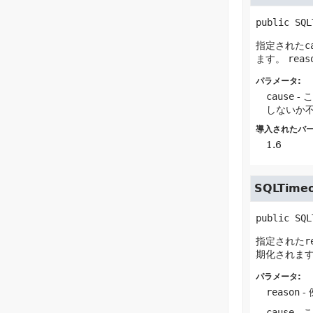
public
SQL
指定された
c
ます。
reas
パラメータ:
cause
- 
しないか
導入されたバー
1.6
SQLTimeo
public
SQL
指定された
r
期化されま
パラメータ:
reason
-
cause
- 