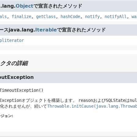
lang.
Object
で宣言されたメソッド
als
,
finalize
,
getClass
,
hashCode
,
notify
,
notifyAll
,
wa
java.lang.
Iterable
で宣言されたメソッド
pliterator
クタの詳細
utException
TimeoutException
()
Exception
オブジェクトを構築します。
reason
および
SQLState
は
nul
化されませんが、続いて
Throwable.initCause(java.lang.Throwa
ジョン: