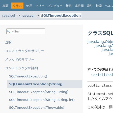
概要
クラス
使用
ツリー
プレビュー
新規
非推奨
索引
検索
ヘル
java.sql
java.sql
SQLTimeoutException
クラスSQLT
java.lang.Obje
説明
java.lang
java.l
コンストラクタのサマリー
ja
メソッドのサマリー
コンストラクタの詳細
すべての実装され
Serializab
SQLTimeoutException()
SQLTimeoutException(String)
public class
SQLTimeoutException(String, String)
Statement.se
れたタイムアウ
SQLTimeoutException(String, String, int)
この例外は、標準
SQLTimeoutException(Throwable)