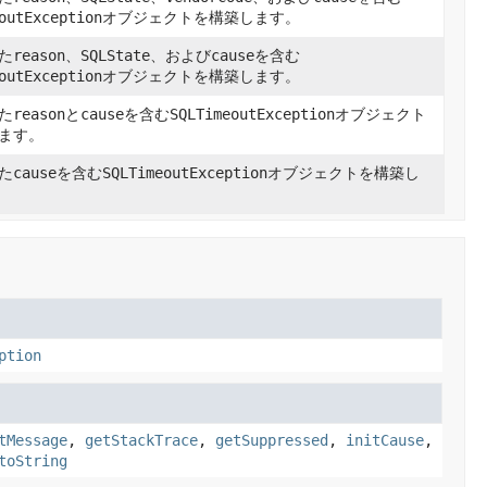
outException
オブジェクトを構築します。
た
reason
、
SQLState
、および
cause
を含む
outException
オブジェクトを構築します。
た
reason
と
cause
を含む
SQLTimeoutException
オブジェクト
ます。
た
cause
を含む
SQLTimeoutException
オブジェクトを構築し
ption
tMessage
,
getStackTrace
,
getSuppressed
,
initCause
,
toString