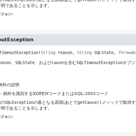
不明であることを示します。
ジョン:
utException
TimeoutException
(
String
 reason, 
String
 SQLState, 
Throwab
eason
、
SQLState
、および
cause
を含む
SQLTimeoutException
オブジ
 例外の説明
- 例外を識別するXOPENコードまたはSQL:2003コード
この
SQLException
の基となる原因(あとで
getCause()
メソッドで取得する
不明であることを示します。
ジョン: