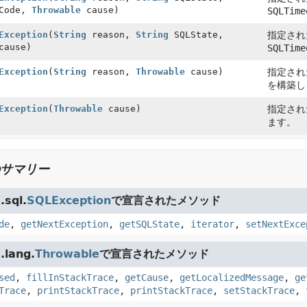
rCode,
Throwable
cause)
SQLTime
Exception
(
String
reason,
String
SQLState,
指定され
ause)
SQLTime
Exception
(
String
reason,
Throwable
cause)
指定され
を構築し
Exception
(
Throwable
cause)
指定され
ます。
サマリー
sql.
SQLException
で宣言されたメソッド
de
,
getNextException
,
getSQLState
,
iterator
,
setNextExce
lang.
Throwable
で宣言されたメソッド
sed
,
fillInStackTrace
,
getCause
,
getLocalizedMessage
,
ge
Trace
,
printStackTrace
,
printStackTrace
,
setStackTrace
,