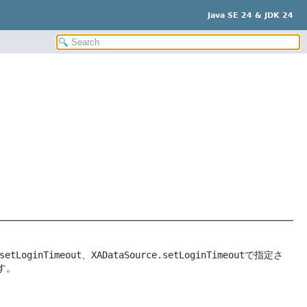
Java SE 24 & JDK 24
setLoginTimeout
、
XADataSource.setLoginTimeout
で指定さ
す。