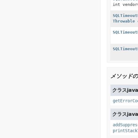
int vendo
SQLTimeout
Throwable
c
SQLTimeout
SQLTimeout
メソッドの
クラスjava.
getErrorCo
クラスjava.
addSuppres
printStack