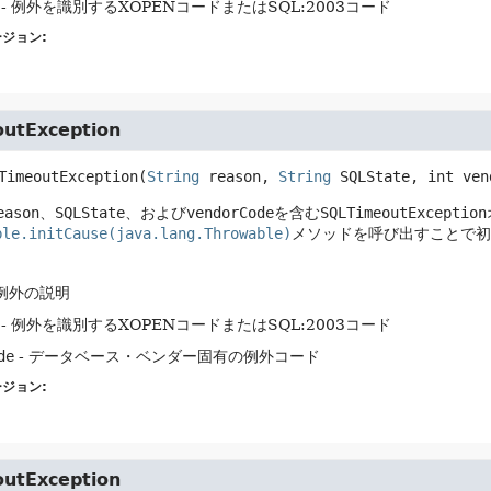
- 例外を識別するXOPENコードまたはSQL:2003コード
ジョン:
utException
TimeoutException
(
String
 reason, 
String
 SQLState, int ven
eason
、
SQLState
、および
vendorCode
を含む
SQLTimeoutException
ble.initCause(java.lang.Throwable)
メソッドを呼び出すことで初
 例外の説明
- 例外を識別するXOPENコードまたはSQL:2003コード
de
- データベース・ベンダー固有の例外コード
ジョン:
utException