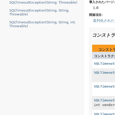
導入されたバージ
SQLTimeoutException(String, Throwable)
1.6
SQLTimeoutException(String, String,
Throwable)
関連項目:
直列化された
SQLTimeoutException(String, String, int,
Throwable)
コンストラ
コンスト
コンストラク
SQLTimeout
SQLTimeout
SQLTimeout
SQLTimeout
int vendor
SQLTimeout