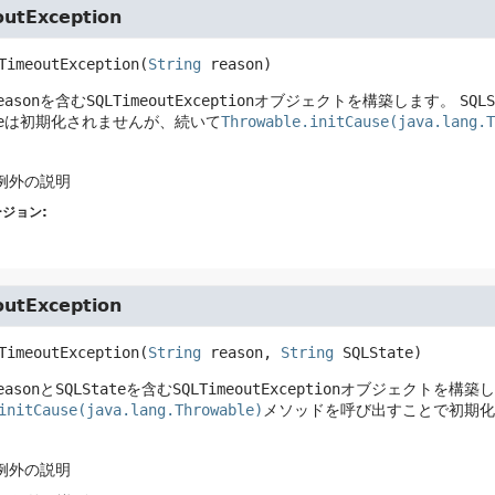
utException
TimeoutException
(
String
 reason)
eason
を含む
SQLTimeoutException
オブジェクトを構築します。
SQLS
e
は初期化されませんが、続いて
Throwable.initCause(java.lang.T
 例外の説明
ジョン:
utException
TimeoutException
(
String
 reason, 
String
 SQLState)
eason
と
SQLState
を含む
SQLTimeoutException
オブジェクトを構築し
initCause(java.lang.Throwable)
メソッドを呼び出すことで初期化
 例外の説明