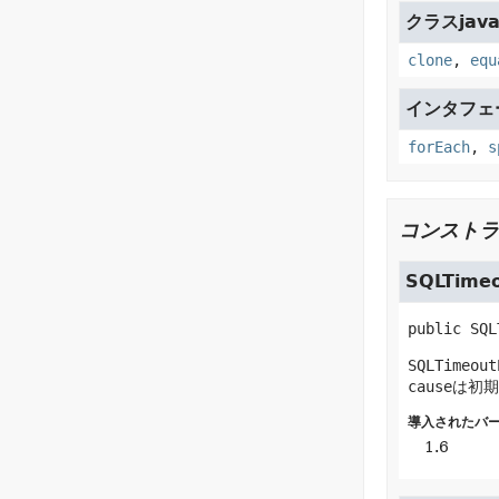
クラスjava.
clone
,
equ
インタフェース
forEach
,
s
コンストラ
SQLTimeo
public
SQL
SQLTimeout
cause
は初期
導入されたバー
1.6