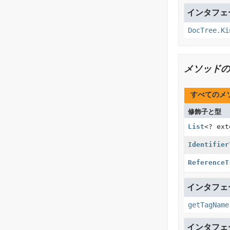
インタフェース
DocTree.Ki
メソッドの
すべてのメ
修飾子と型
List
<? ex
Identifier
ReferenceT
インタフェース
getTagName
インタフェース