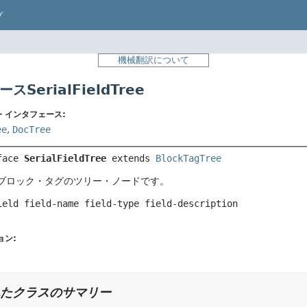
プ
機械翻訳について
SerialFieldTree
・インタフェース:
ee
,
DocTree
face 
SerialFieldTree
 extends 
BlockTagTree
ブロック・タグのツリー・ノードです。
ield field-name field-type field-description

ョン:
たクラスのサマリー