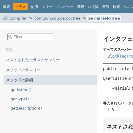
概要
クラス
使用
ツリー
プレビュー
新規
非推奨
索引
検索
ヘル
jdk.compiler
com.sun.source.doctree
SerialFieldTree
インタフェース
説明
すべてのスーパー
BlockTagTr
ネストされたクラスのサマリー
public inter
メソッドのサマリー
@serialField
メソッドの詳細
    @serialF
getName()
getType()
導入されたバージ
getDescription()
1.8
ネストされ