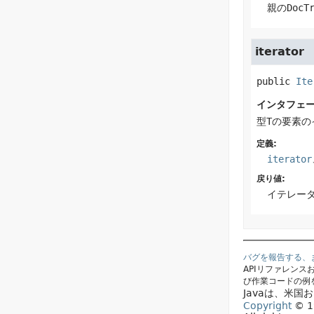
親の
DocT
iterator
public
Ite
インタフェ
型
T
の要素の
定義:
iterator
戻り値:
イテレー
バグを報告する、
APIリファレン
び作業コードの例
Javaは、米
Copyright
© 19