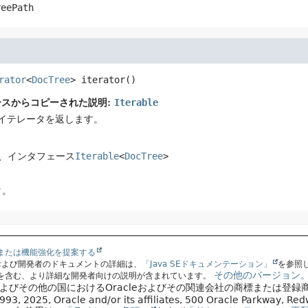
reePath
rator
<
DocTree
>
iterator
()
ースからコピーされた説明:
Iterable
イテレータを返します。
、インタフェース
Iterable
<
DocTree
>
タ。
または機能強化を提案する
スおよび開発者のドキュメントの詳細は、
「Java SEドキュメンテーション」
を参照
その他のバージョン
を含む、より詳細な開発者向けの説明が含まれています。
国およびその他の国におけるOracleおよびその関連会社の商標または登録
93, 2025, Oracle and/or its affiliates, 500 Oracle Parkway, R