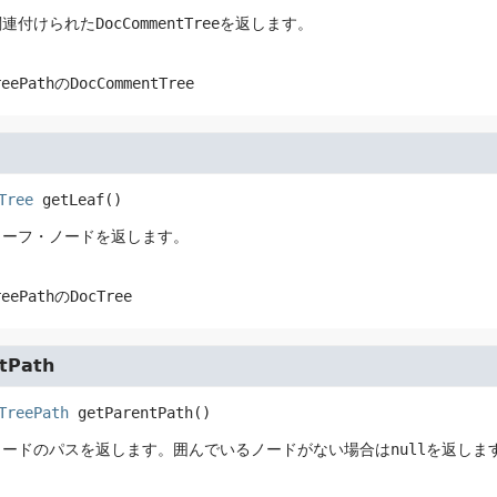
関連付けられた
DocCommentTree
を返します。
reePath
の
DocCommentTree
Tree
getLeaf
()
リーフ・ノードを返します。
reePath
の
DocTree
tPath
TreePath
getParentPath
()
ノードのパスを返します。囲んでいるノードがない場合は
null
を返しま