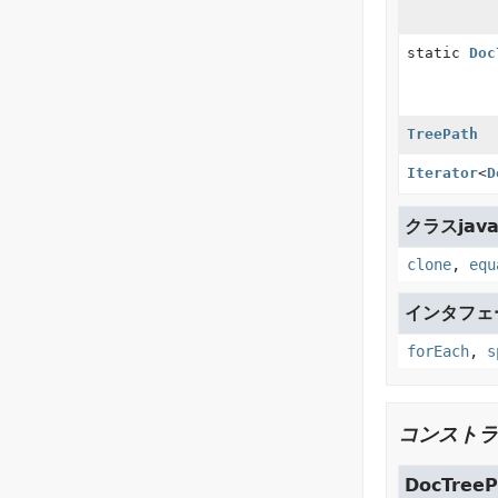
static
Doc
TreePath
Iterator
<
D
クラスjava.
clone
,
equ
インタフェース
forEach
,
s
コンストラ
DocTreeP