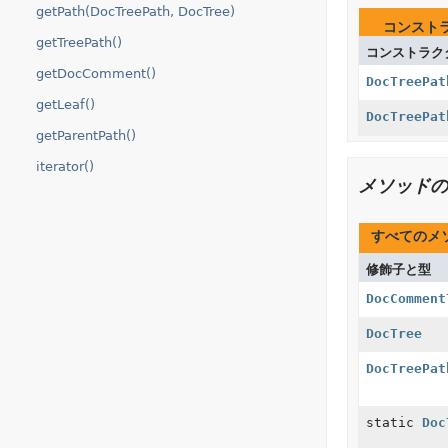
getPath(DocTreePath, DocTree)
コンスト
getTreePath()
コンストラク
getDocComment()
DocTreePat
getLeaf()
DocTreePat
getParentPath()
iterator()
メソッドの
すべてのメ
修飾子と型
DocComment
DocTree
DocTreePat
static
Doc