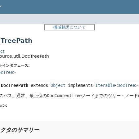
プ
機械翻訳について
TreePath
ct
ource.util.DocTreePath
たインタフェース:
ocTree
>
 
DocTreePath
extends 
Object
 implements 
Iterable
<
DocTree
>
のパス。通常、最上位の
DocCommentTree
ノードまでのツリー・ノード
ョン:
クタのサマリー