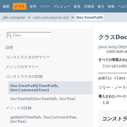
概要
クラス
使用
ツリー
プレビュー
新規
非推奨
索引
検索
ヘル
jdk.compiler
com.sun.source.util
DocTreePath
クラスDoc
java.lang.Obje
説明
com.sun.s
コンストラクタのサマリー
すべての実装され
Iterable
<
D
メソッドのサマリー
コンストラクタの詳細
public class
DocTreePath(TreePath,
ツリー・ノード
DocCommentTree)
導入されたバージ
DocTreePath(DocTreePath, DocTree)
1.8
メソッドの詳細
getPath(TreePath, DocCommentTree,
コンストラ
DocTree)