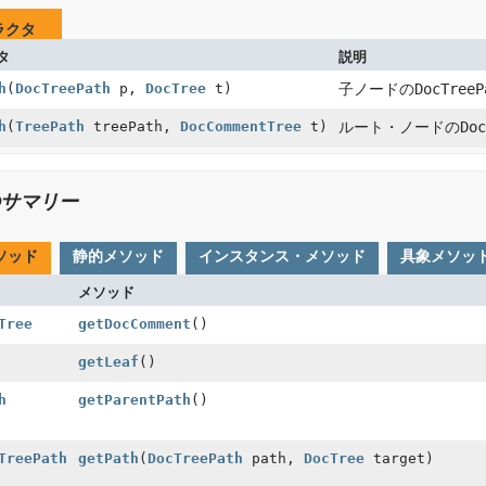
ラクタ
タ
説明
h
(
DocTreePath
p,
DocTree
t)
子ノードの
DocTreeP
h
(
TreePath
treePath,
DocCommentTree
t)
ルート・ノードの
Doc
サマリー
ソッド
静的メソッド
インスタンス・メソッド
具象メソッ
メソッド
Tree
getDocComment
()
getLeaf
()
h
getParentPath
()
TreePath
getPath
(
DocTreePath
path,
DocTree
target)