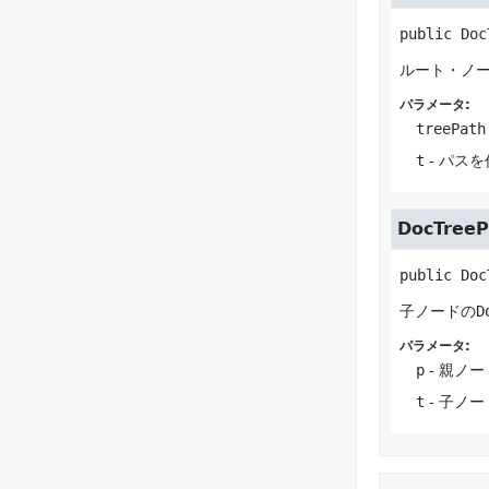
public
Doc
ルート・ノ
パラメータ:
treePath
t
- パス
DocTreeP
public
Doc
子ノードの
D
パラメータ:
p
- 親ノー
t
- 子ノー