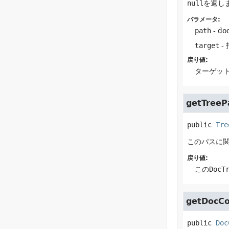
null
を返し
パラメータ:
path
- 
target
-
戻り値:
ターゲッ
getTreeP
public
Tre
このパスに
戻り値:
この
DocT
getDocC
public
Doc