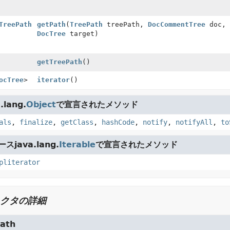
TreePath
getPath
(
TreePath
treePath,
DocCommentTree
doc,
DocTree
target)
getTreePath
()
ocTree
>
iterator
()
lang.
Object
で宣言されたメソッド
als
,
finalize
,
getClass
,
hashCode
,
notify
,
notifyAll
,
to
java.lang.
Iterable
で宣言されたメソッド
pliterator
クタの詳細
ath