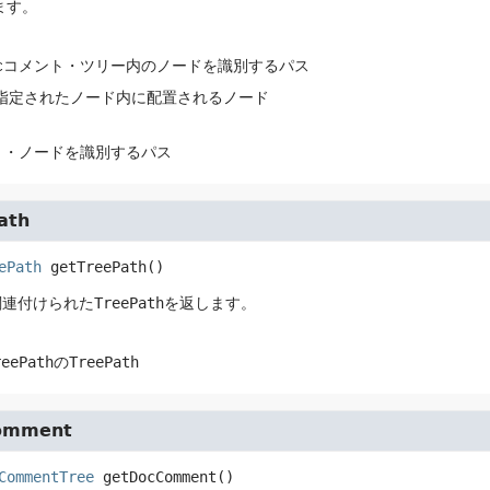
ます。
docコメント・ツリー内のノードを識別するパス
 指定されたノード内に配置されるノード
ト・ノードを識別するパス
ath
ePath
getTreePath
()
関連付けられた
TreePath
を返します。
reePath
の
TreePath
omment
CommentTree
getDocComment
()