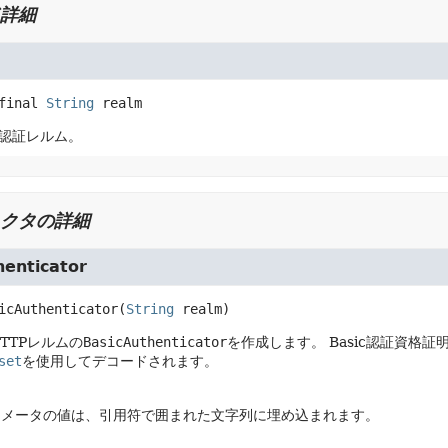
詳細
final
String
realm
ic認証レルム。
クタの詳細
henticator
icAuthenticator
(
String
 realm)
TTPレルムの
BasicAuthenticator
を作成します。
Basic認証資格
set
を使用してデコードされます。
ラメータの値は、引用符で囲まれた文字列に埋め込まれます。