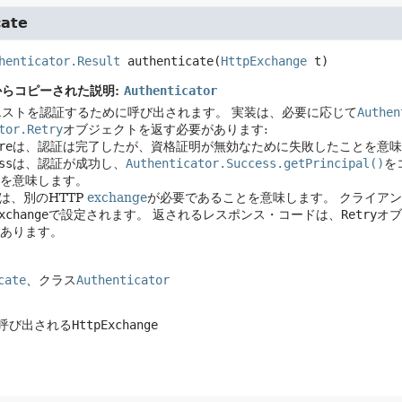
cate
henticator.Result
authenticate
(
HttpExchange
 t)
からコピーされた説明:
Authenticator
エストを認証するために呼び出されます。
実装は、必要に応じて
Authen
tor.Retry
オブジェクトを返す必要があります:
re
は、認証は完了したが、資格証明が無効なために失敗したことを意味
ss
は、認証が成功し、
Authenticator.Success.getPrincipal()
を
を意味します。
は、別のHTTP
exchange
が必要であることを意味します。
クライアン
xchange
で設定されます。
返されるレスポンス・コードは、
Retry
オブ
あります。
cate
、クラス
Authenticator
が呼び出される
HttpExchange