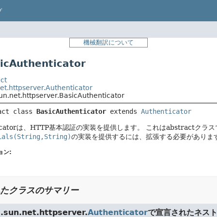
プ
機械翻訳について
cAuthenticator
ct
et.httpserver.Authenticator
n.net.httpserver.BasicAuthenticator
act class 
BasicAuthenticator
extends 
Authenticator
enticatorは、HTTP基本認証の実装を提供します。
これはabstract
ials(String,String)
の実装を提供するには、拡張する必要がありま
ョン:
たクラスのサマリー
un.net.httpserver.
Authenticator
で宣言されたネスト