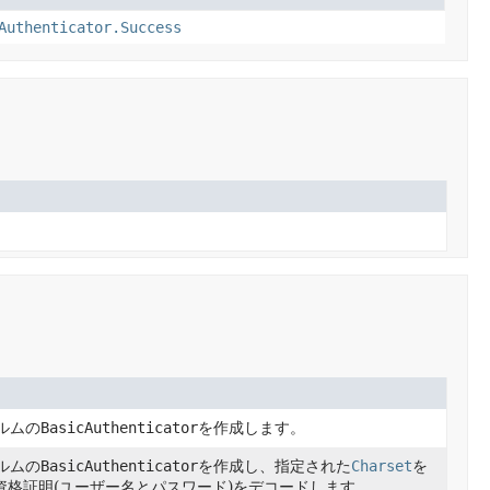
Authenticator.Success
。
ルムの
BasicAuthenticator
を作成します。
ルムの
BasicAuthenticator
を作成し、指定された
Charset
を
証資格証明(ユーザー名とパスワード)をデコードします。