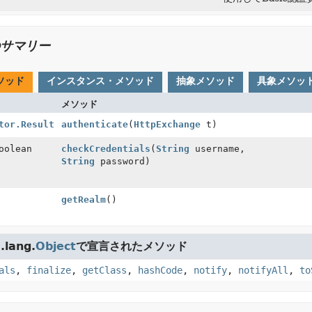
サマリー
ソッド
インスタンス・メソッド
抽象メソッド
具象メソッ
メソッド
tor.Result
authenticate
(
HttpExchange
t)
oolean
checkCredentials
(
String
username,
String
password)
getRealm
()
lang.
Object
で宣言されたメソッド
als
,
finalize
,
getClass
,
hashCode
,
notify
,
notifyAll
,
to