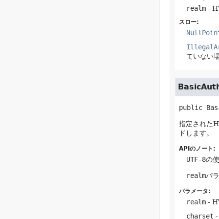
realm
- 
スロー:
NullPoin
IllegalA
ていない
BasicAut
public
Bas
指定されたH
ドします。
APIのノート:
UTF-8
の
realm
パ
パラメータ:
realm
- 
charset