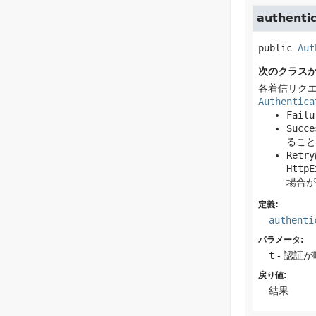
authenti
public
Aut
次のクラス
各着信リク
Authentica
Failu
Succe
ること
Retry
HttpE
場合が
定義:
authenti
パラメータ:
t
- 認証
戻り値:
結果