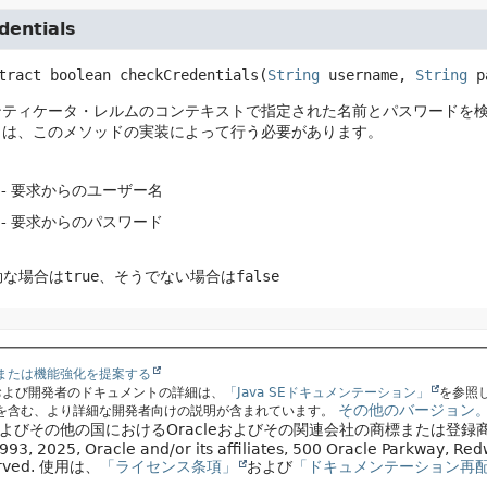
dentials
tract
boolean
checkCredentials
(
String
 username, 
String
 p
ンティケータ・レルムのコンテキストで指定された名前とパスワードを
ュは、このメソッドの実装によって行う必要があります。
- 要求からのユーザー名
- 要求からのパスワード
効な場合は
true
、そうでない場合は
false
または機能強化を提案する
スおよび開発者のドキュメントの詳細は、
「Java SEドキュメンテーション」
を参照
その他のバージョン
を含む、より詳細な開発者向けの説明が含まれています。
国およびその他の国におけるOracleおよびその関連会社の商標または登録
93, 2025, Oracle and/or its affiliates, 500 Oracle Parkway, R
erved.
使用は、
「ライセンス条項」
および
「ドキュメンテーション再