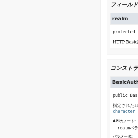
フィールド
realm
protected 
HTTP Bas
コンストラ
BasicAut
public
Bas
指定されたH
character 
APIのノート:
realm
パ
パラメータ: