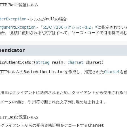
HTTP Basic認証レルム
terException
- レルムが
null
の場合
rgumentException
-
「RFC 7230セクション-3.2」
に指定されてい
場合。
見積に使用される
\
文字はすべて、ソース・コードで引用符で囲
henticator
icAuthenticator
(
String
 realm, 
Charset
 charset)
TTPレルムの
BasicAuthenticator
を作成し、指定された
Charset
を使
使用量はクライアントに送信されるため、クライアントから使用される
ラメータの値は、引用符で囲まれた文字列に埋め込まれます。
HTTP Basic認証レルム
- クライアントからの受信資格証明をデコードする
Charset