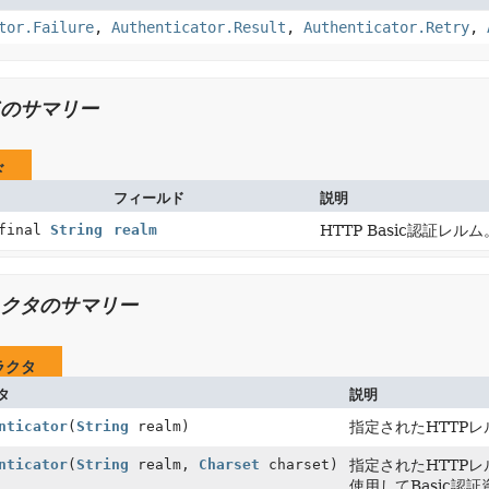
tor.Failure
,
Authenticator.Result
,
Authenticator.Retry
,
のサマリー
ド
フィールド
説明
 final
String
realm
HTTP Basic認証レルム
クタのサマリー
ラクタ
タ
説明
nticator
(
String
realm)
指定されたHTTPレ
nticator
(
String
realm,
Charset
charset)
指定されたHTTPレ
使用してBasic認