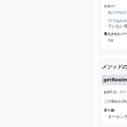
スロー:
NullPoin
IllegalA
ていない
導入されたバー
14
メソッドの
getReal
public
Str
この
BasicA
戻り値:
オーセン