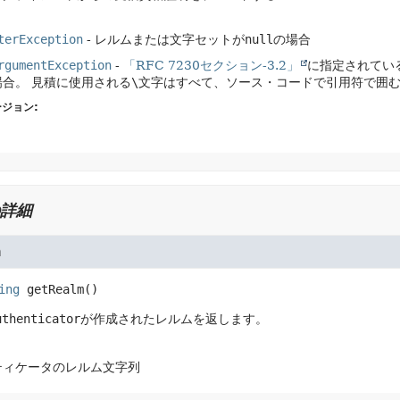
terException
- レルムまたは文字セットが
null
の場合
rgumentException
-
「RFC 7230セクション-3.2」
に指定されてい
場合。
見積に使用される
\
文字はすべて、ソース・コードで引用符で囲
ジョン:
詳細
m
ing
getRealm
()
uthenticator
が作成されたレルムを返します。
ティケータのレルム文字列