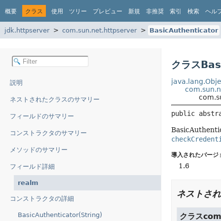
概要
クラス
使用
ツリー
プレビュー
新規
非推奨
索引
検索
ヘル
jdk.httpserver
com.sun.net.httpserver
BasicAuthenticator
クラスBasi
java.lang.Obje
説明
com.sun.n
com.su
ネストされたクラスのサマリー
public abstr
フィールドのサマリー
BasicAuth
コンストラクタのサマリー
checkCredent
メソッドのサマリー
導入されたバージ
1.6
フィールド詳細
realm
ネストされ
コンストラクタの詳細
BasicAuthenticator(String)
クラスcom.s