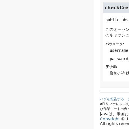
checkCre
public abs
このオーセ
のキャッシ
パラメータ:
username
password
戻り値:
資格が有
バグを報告する、
APIリファレン
び作業コードの例
Javaは、米
Copyright
© 19
All rights res