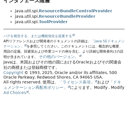
インタフェース階層
java.util.spi.
ResourceBundleControlProvider
java.util.spi.
ResourceBundleProvider
java.util.spi.
ToolProvider
バグを報告する、または機能強化を提案する
APIリファレンスおよび開発者のドキュメントの詳細は、
「Java SEドキュメン
テーション」
を参照してください。このドキュメントには、概念的な概要、
用語の定義、回避策および作業コードの例を含む、より詳細な開発者向けの説
その他のバージョン。
明が含まれています。
Javaは、米国およびその他の国におけるOracleおよびその関連会
社の商標または登録商標です。
Copyright
© 1993, 2025, Oracle and/or its affiliates, 500
Oracle Parkway, Redwood Shores, CA 94065 USA.
All rights reserved.
使用は、
「ライセンス条項」
および
「ドキ
ュメンテーション再配布ポリシー」
によります。
Modify
. Modify
Ad Choices
.