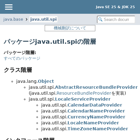
Java SE 25 & JDK 25
java.base
java.util.spi
機械翻訳について
パッケージjava.util.spiの階層
パッケージ階層:
すべてのパッケージ
クラス階層
java.lang.
Object
java.util.spi.
AbstractResourceBundleProvider
(java.util.spi.
ResourceBundleProvider
を実装)
java.util.spi.
LocaleServiceProvider
java.util.spi.
CalendarDataProvider
java.util.spi.
CalendarNameProvider
java.util.spi.
CurrencyNameProvider
java.util.spi.
LocaleNameProvider
java.util.spi.
TimeZoneNameProvider