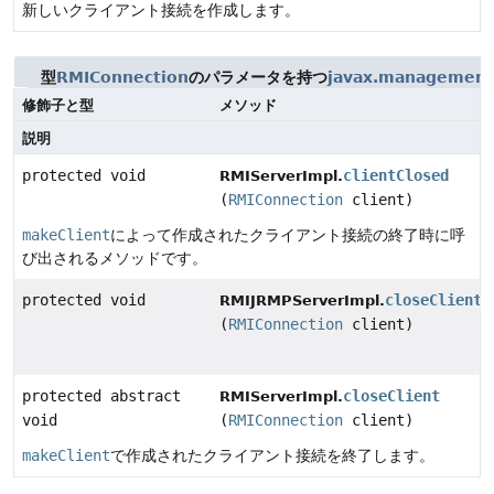
新しいクライアント接続を作成します。
型
RMIConnection
のパラメータを持つ
javax.management
修飾子と型
メソッド
説明
protected void
clientClosed
RMIServerImpl.
(
RMIConnection
client)
makeClient
によって作成されたクライアント接続の終了時に呼
び出されるメソッドです。
protected void
closeClient
RMIJRMPServerImpl.
(
RMIConnection
client)
protected abstract
closeClient
RMIServerImpl.
void
(
RMIConnection
client)
makeClient
で作成されたクライアント接続を終了します。