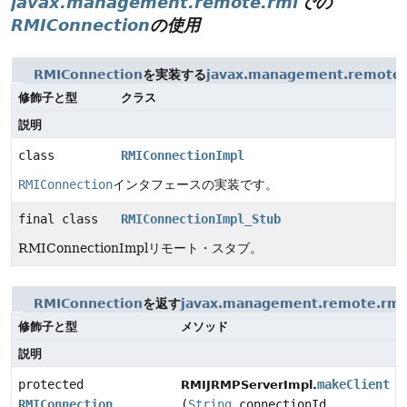
javax.management.remote.rmi
での
RMIConnection
の使用
RMIConnection
を実装する
javax.management.remote.
修飾子と型
クラス
説明
class
RMIConnectionImpl
RMIConnection
インタフェースの実装です。
final class
RMIConnectionImpl_Stub
RMIConnectionImplリモート・スタブ。
RMIConnection
を返す
javax.management.remote.rmi
修飾子と型
メソッド
説明
protected
makeClient
RMIJRMPServerImpl.
RMIConnection
(
String
connectionId,