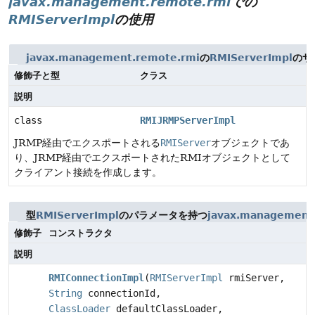
javax.management.remote.rmi
での
RMIServerImpl
の使用
javax.management.remote.rmi
の
RMIServerImpl
のサ
修飾子と型
クラス
説明
class
RMIJRMPServerImpl
JRMP経由でエクスポートされる
RMIServer
オブジェクトであ
り、JRMP経由でエクスポートされたRMIオブジェクトとして
クライアント接続を作成します。
型
RMIServerImpl
のパラメータを持つ
javax.management
修飾子
コンストラクタ
説明
RMIConnectionImpl
(
RMIServerImpl
rmiServer,
String
connectionId,
ClassLoader
defaultClassLoader,