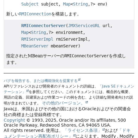
Subject
subject,
Map
<
String
,
?> env)
新しい
RMIConnection
を構築します。
RMIConnectorServer
(
JMXServiceURL
url,
Map
<
String
,
?> environment,
RMIServerImpl
rmiServerImpl,
MBeanServer
mbeanServer)
指定されたMBeanサーバーの
RMIConnectorServer
を作成し
ます。
バグを報告する、または機能強化を提案する
APIリファレンスおよび開発者のドキュメントの詳細は、
「Java SEドキュメン
テーション」
を参照してください。このドキュメントには、概念的な概要、
用語の定義、回避策および作業コードの例を含む、より詳細な開発者向けの説
その他のバージョン。
明が含まれています。
Javaは、米国およびその他の国におけるOracleおよびその関連会
社の商標または登録商標です。
Copyright
© 1993, 2025, Oracle and/or its affiliates, 500
Oracle Parkway, Redwood Shores, CA 94065 USA.
All rights reserved.
使用は、
「ライセンス条項」
および
「ドキ
ュメンテーション再配布ポリシー」
によります。
Modify
. Modify