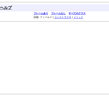
ヘルプ
フレームあり
フレームなし
すべてのクラス
詳細: フィールド |
コンストラクタ
|
メソッド