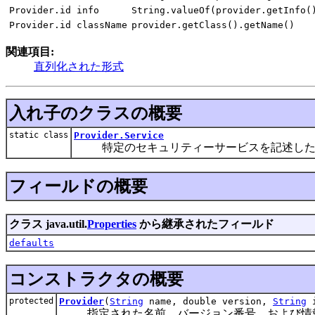
Provider.id info
String.valueOf(provider.getInfo(
Provider.id className
provider.getClass().getName()
関連項目:
直列化された形式
入れ子のクラスの概要
static class
Provider.Service
特定のセキュリティーサービスを記述した
フィールドの概要
クラス java.util.
Properties
から継承されたフィールド
defaults
コンストラクタの概要
protected
Provider
(
String
name, double version,
String
i
指定された名前、バージョン番号、および情報