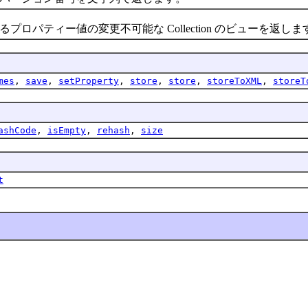
ティー値の変更不可能な Collection のビューを返しま
mes
,
save
,
setProperty
,
store
,
store
,
storeToXML
,
storeT
ashCode
,
isEmpty
,
rehash
,
size
t