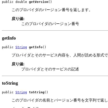
public double 
getVersion
()
このプロバイダのバージョン番号を返します。
戻り値:
このプロバイダのバージョン番号
getInfo
public 
String
getInfo
()
プロバイダとそのサービス内容を、人間が読める形式で返
戻り値:
プロバイダとそのサービスの記述
toString
public 
String
toString
()
このプロバイダの名前とバージョン番号を文字列で返し