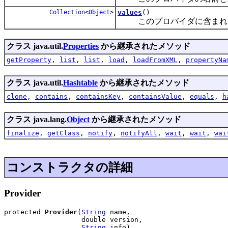
Collection
<
Object
>
values
()
このプロバイダに含まれるプロパ
クラス java.util.
Properties
から継承されたメソッド
getProperty
,
list
,
list
,
load
,
loadFromXML
,
propertyNa
クラス java.util.
Hashtable
から継承されたメソッド
clone
,
contains
,
containsKey
,
containsValue
,
equals
,
h
クラス java.lang.
Object
から継承されたメソッド
finalize
,
getClass
,
notify
,
notifyAll
,
wait
,
wait
,
wai
コンストラクタの詳細
Provider
protected 
Provider
(
String
 name,

                   double version,

String
 info)