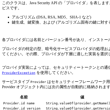
このクラスは、Java Security API の「プロバイダ
ビスです。
アルゴリズム (DSA, RSA, MD5、SHA-1 など)
鍵生成、鍵変換、および (アルゴリズム固有の鍵に対する
各プロバイダには名前とバージョン番号があり、インストー
プロバイダの特定の型、暗号化サービスプロバイダの処理およびイ
てください。その際、プロバイダが下層に適した実装を選択し
プロバイダ実装によっては、セキュリティートークンとの通
を使用してください。
ProviderException
サービスタイプ
はセキュリティーフレームワーク用
Provider
Provider オブジェクト内には次の属性が自動的に格納されま
名前
値
Provider.id name
String.valueOf(provider.getName(
Provider.id version
String.valueOf(provider.getVersi