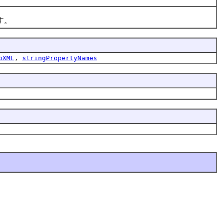
す。
oXML
,
stringPropertyNames