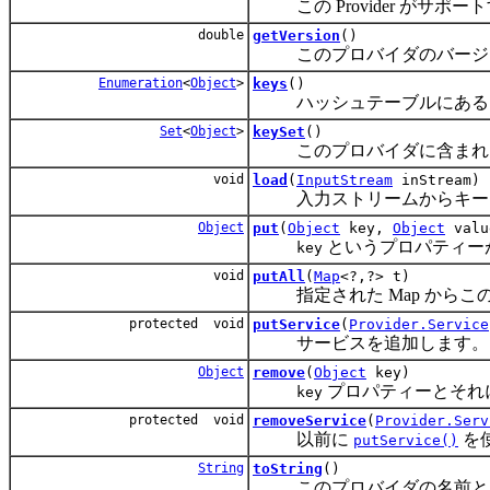
この Provider がサポ
double
getVersion
()
このプロバイダのバージョ
Enumeration
<
Object
>
keys
()
ハッシュテーブルにあるキ
Set
<
Object
>
keySet
()
このプロバイダに含まれるプ
void
load
(
InputStream
inStream)
入力ストリームからキーと
Object
put
(
Object
key,
Object
valu
というプロパティー
key
void
putAll
(
Map
<?,?> t)
指定された Map からこ
protected void
putService
(
Provider.Service
サービスを追加します。
Object
remove
(
Object
key)
プロパティーとそれ
key
protected void
removeService
(
Provider.Serv
以前に
を
putService()
String
toString
()
このプロバイダの名前とバ