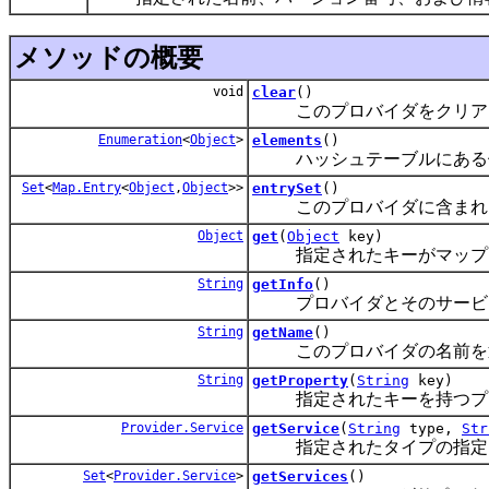
メソッドの概要
void
clear
()
このプロバイダをクリアし
Enumeration
<
Object
>
elements
()
ハッシュテーブルにある値
Set
<
Map.Entry
<
Object
,
Object
>>
entrySet
()
このプロバイダに含まれるプ
Object
get
(
Object
key)
指定されたキーがマップさ
String
getInfo
()
プロバイダとそのサービス
String
getName
()
このプロバイダの名前を
String
getProperty
(
String
key)
指定されたキーを持つプロ
Provider.Service
getService
(
String
type,
Str
指定されたタイプの指定された
Set
<
Provider.Service
>
getServices
()