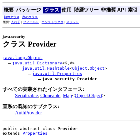
概要
パッケージ
クラス
使用
階層ツリー
非推奨 API
索引
前のクラス
次のクラス
概要:
入れ子
|
フィールド
|
コンストラクタ
|
メソッド
java.security
クラス Provider
java.lang.Object
java.util.Dictionary
<K,V>

java.util.Hashtable
<
Object
,
Object
>

java.util.Properties
java.security.Provider
すべての実装されたインタフェース:
Serializable
,
Cloneable
,
Map
<
Object
,
Object
>
直系の既知のサブクラス:
AuthProvider
public abstract class 
Provider
extends 
Properties