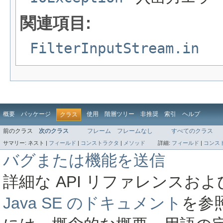
関連項目:
FilterInputStream.in
概要
パッケージ
使用
階層ツリー
非推奨
索引
ヘルプ
クラス
前のクラス
次のクラス
フレーム
フレームなし
すべてのクラス
サマリー:
ネスト |
フィールド
|
コンストラクタ
|
メソッド
詳細:
フィールド
|
コンス
バグまたは機能を送信
詳細な API リファレンス
Java SE のドキュメント
を参