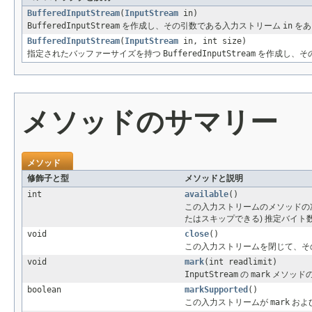
BufferedInputStream
(
InputStream
in)
BufferedInputStream
を作成し、その引数である入力ストリーム
in
をあ
BufferedInputStream
(
InputStream
in, int size)
指定されたバッファーサイズを持つ
BufferedInputStream
を作成し、そ
メソッドのサマリー
メソッド
修飾子と型
メソッドと説明
int
available
()
この入力ストリームのメソッドの
たはスキップできる) 推定バイト
void
close
()
この入力ストリームを閉じて、そ
void
mark
(int readlimit)
InputStream
の
mark
メソッド
boolean
markSupported
()
この入力ストリームが
mark
およ