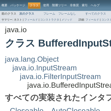
概要
パッケージ
使用
階層ツリー
非推奨
索引
ヘルプ
クラス
前のクラス
次のクラス
フレーム
フレームなし
すべてのクラス
サマリー:
ネスト |
フィールド
|
コンストラクタ
|
メソッド
詳細:
フィールド
|
コンス
java.io
クラス BufferedInputS
java.lang.Object
java.io.InputStream
java.io.FilterInputStream
java.io.BufferedInputStr
すべての実装されたインタフ
Closeable
、
AutoCloseable