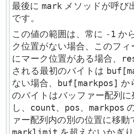
最後に
mark
メソッドが呼び
です。
この値の範囲は、常に
-1
か
ク位置がない場合、このフィ
にマーク位置がある場合、
re
される最初のバイトは
buf[m
ない場合、
buf[markpos]
か
のバイトはバッファー配列に
し、
count
、
pos
、
markpos
の
ァー配列内の別の位置に移動
marklimit
を超えないかぎり