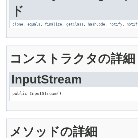
ド
clone
,
equals
,
finalize
,
getClass
,
hashCode
,
notify
,
notif
コンストラクタの詳細
InputStream
public InputStream()
メソッドの詳細