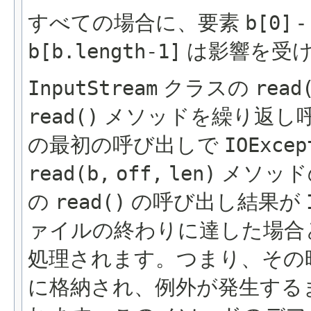
すべての場合に、要素
b[0]
-
b[b.length-1]
は影響を受
InputStream
クラスの
read
read()
メソッドを繰り返し
の最初の呼び出しで
IOExcep
read(b,
off,
len)
メソッド
の
read()
の呼び出し結果が
ァイルの終わりに達した場合
処理されます。つまり、その
に格納され、例外が発生する