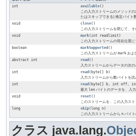
int
available
()
この入力ストリームのメソッドの
たはスキップできる) 推定バイト
void
close
()
この入力ストリームを閉じて、そ
void
mark
(int readlimit)
この入力ストリームの現在位置に
boolean
markSupported
()
この入力ストリームが
mark
およ
abstract int
read
()
入力ストリームからデータの次の
int
read
(byte[] b)
入力ストリームから数バイトを読
int
read
(byte[] b, int off, in
最大
len
バイトのデータを、入力
void
reset
()
このストリームを、この入力スト
long
skip
(long n)
この入力ストリームから
n
バイト
クラス java.lang.
Obje