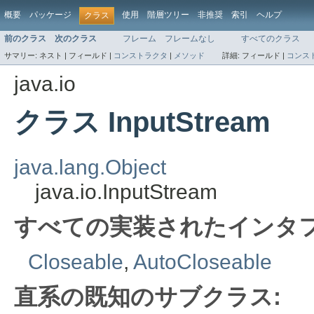
概要
パッケージ
使用
階層ツリー
非推奨
索引
ヘルプ
クラス
前のクラス
次のクラス
フレーム
フレームなし
すべてのクラス
サマリー:
ネスト |
フィールド |
コンストラクタ
|
メソッド
詳細:
フィールド |
コンス
java.io
クラス InputStream
java.lang.Object
java.io.InputStream
すべての実装されたインタフ
Closeable
,
AutoCloseable
直系の既知のサブクラス: