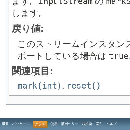
ます。
InputStream
の
mark
します。
戻り値:
このストリームインスタンスが 
ポートしている場合は
true
関連項目:
mark(int)
,
reset()
概要
パッケージ
使用
階層ツリー
非推奨
索引
ヘルプ
クラス