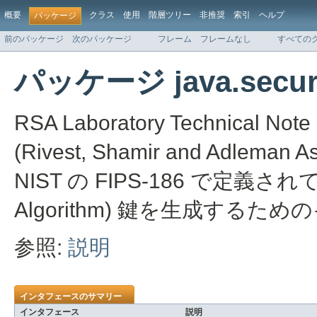
概要
クラス
使用
階層ツリー
非推奨
索引
ヘルプ
パッケージ
前のパッケージ
次のパッケージ
フレーム
フレームなし
すべての
パッケージ java.securit
RSA Laboratory Technical
(Rivest, Shamir and Adleman 
NIST の FIPS-186 で定義されている 
Algorithm) 鍵を生成する
参照:
説明
インタフェースのサマリー
インタフェース
説明