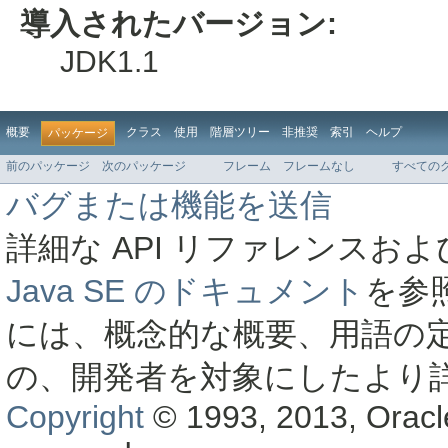
導入されたバージョン:
JDK1.1
概要
クラス
使用
階層ツリー
非推奨
索引
ヘルプ
パッケージ
前のパッケージ
次のパッケージ
フレーム
フレームなし
すべての
バグまたは機能を送信
詳細な API リファレンス
Java SE のドキュメント
を参
には、概念的な概要、用語の
の、開発者を対象にしたより
Copyright
© 1993, 2013, Oracle a