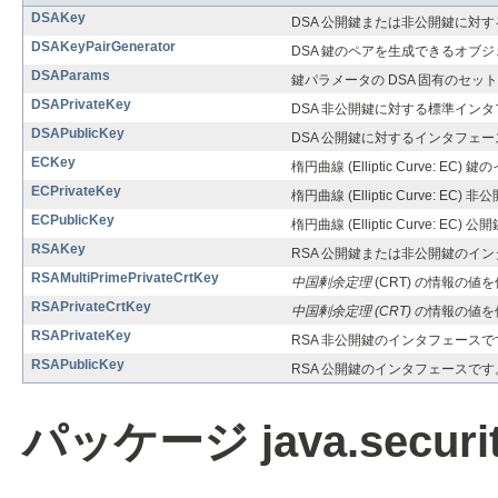
DSAKey
DSA 公開鍵または非公開鍵に対
DSAKeyPairGenerator
DSA 鍵のペアを生成できるオブ
DSAParams
鍵パラメータの DSA 固有のセッ
DSAPrivateKey
DSA 非公開鍵に対する標準イン
DSAPublicKey
DSA 公開鍵に対するインタフェ
ECKey
楕円曲線 (Elliptic Curve: E
ECPrivateKey
楕円曲線 (Elliptic Curve: 
ECPublicKey
楕円曲線 (Elliptic Curve: 
RSAKey
RSA 公開鍵または非公開鍵のイ
RSAMultiPrimePrivateCrtKey
中国剰余定理
(CRT) の情報の値を
RSAPrivateCrtKey
中国剰余定理 (CRT)
の情報の値を使
RSAPrivateKey
RSA 非公開鍵のインタフェースで
RSAPublicKey
RSA 公開鍵のインタフェースです
パッケージ java.securit