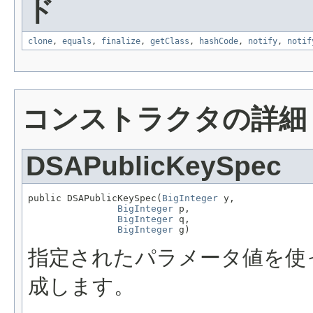
ド
clone
,
equals
,
finalize
,
getClass
,
hashCode
,
notify
,
notif
コンストラクタの詳細
DSAPublicKeySpec
public DSAPublicKeySpec(
BigInteger
 y,

BigInteger
 p,

BigInteger
 q,

BigInteger
 g)
指定されたパラメータ値を使って新し
成します。