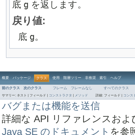
底
g
を返します。
戻り値:
底
g
。
概要
パッケージ
使用
階層ツリー
非推奨
索引
ヘルプ
クラス
前のクラス
次のクラス
フレーム
フレームなし
すべてのクラス
サマリー:
ネスト |
フィールド |
コンストラクタ
|
メソッド
詳細:
フィールド |
コンス
バグまたは機能を送信
詳細な API リファレンス
Java SE のドキュメント
を参