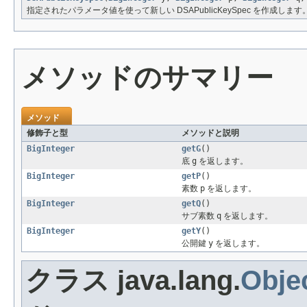
指定されたパラメータ値を使って新しい DSAPublicKeySpec を作成します
メソッドのサマリー
メソッド
修飾子と型
メソッドと説明
BigInteger
getG
()
底
g
を返します。
BigInteger
getP
()
素数
p
を返します。
BigInteger
getQ
()
サブ素数
q
を返します。
BigInteger
getY
()
公開鍵
y
を返します。
クラス java.lang.
Obje