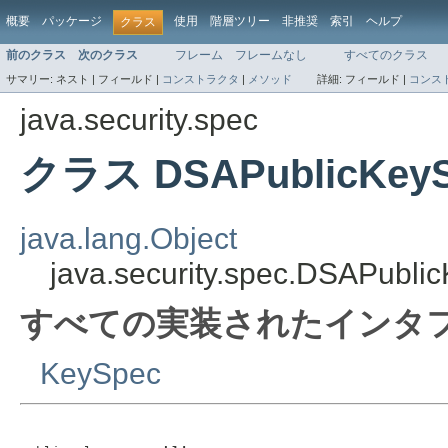
概要
パッケージ
使用
階層ツリー
非推奨
索引
ヘルプ
クラス
前のクラス
次のクラス
フレーム
フレームなし
すべてのクラス
サマリー:
ネスト |
フィールド |
コンストラクタ
|
メソッド
詳細:
フィールド |
コンス
java.security.spec
クラス DSAPublicKey
java.lang.Object
java.security.spec.DSAPubli
すべての実装されたインタフ
KeySpec