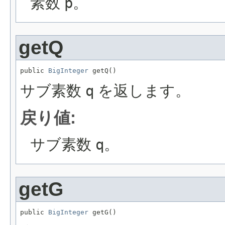
素数
p
。
getQ
public 
BigInteger
 getQ()
サブ素数
q
を返します。
戻り値:
サブ素数
q
。
getG
public 
BigInteger
 getG()