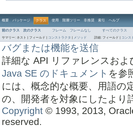
概要
パッケージ
使用
階層ツリー
非推奨
索引
ヘルプ
クラス
前のクラス
次のクラス
フレーム
フレームなし
すべてのクラス
サマリー:
ネスト |
フィールド |
コンストラクタ
|
メソッド
詳細:
フィールド |
コンス
バグまたは機能を送信
詳細な API リファレンス
Java SE のドキュメント
を参
には、概念的な概要、用語の
の、開発者を対象にしたより
Copyright
© 1993, 2013, Oracle a
reserved.