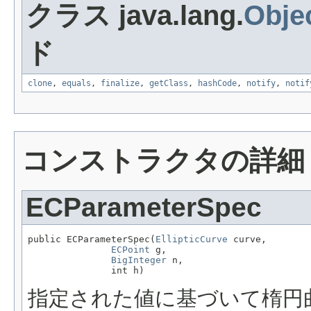
クラス java.lang.
Obje
ド
clone
,
equals
,
finalize
,
getClass
,
hashCode
,
notify
,
notif
コンストラクタの詳細
ECParameterSpec
public ECParameterSpec(
EllipticCurve
 curve,

ECPoint
 g,

BigInteger
 n,

               int h)
指定された値に基づいて楕円