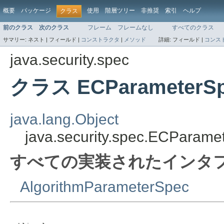
概要
パッケージ
使用
階層ツリー
非推奨
索引
ヘルプ
クラス
前のクラス
次のクラス
フレーム
フレームなし
すべてのクラス
サマリー:
ネスト |
フィールド |
コンストラクタ
|
メソッド
詳細:
フィールド |
コンス
java.security.spec
クラス ECParameterS
java.lang.Object
java.security.spec.ECParame
すべての実装されたインタフ
AlgorithmParameterSpec