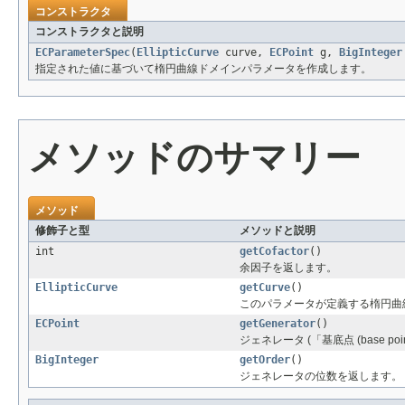
コンストラクタ
コンストラクタと説明
ECParameterSpec
(
EllipticCurve
curve,
ECPoint
g,
BigInteger
指定された値に基づいて楕円曲線ドメインパラメータを作成します。
メソッドのサマリー
メソッド
修飾子と型
メソッドと説明
int
getCofactor
()
余因子を返します。
EllipticCurve
getCurve
()
このパラメータが定義する楕円曲
ECPoint
getGenerator
()
ジェネレータ (「基底点 (base p
BigInteger
getOrder
()
ジェネレータの位数を返します。