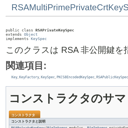
RSAMultiPrimePrivateCrtKey
public class 
RSAPrivateKeySpec
extends 
Object
implements 
KeySpec
このクラスは RSA 非公開鍵
関連項目:
Key
,
KeyFactory
,
KeySpec
,
PKCS8EncodedKeySpec
,
RSAPublicKeySpe
コンストラクタのサマ
コンストラクタ
コンストラクタと説明
RSAPrivateKeySpec
(
BigInteger
modulus,
BigInteger
privateEx