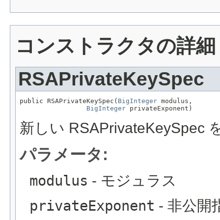
コンストラクタの詳細
RSAPrivateKeySpec
public RSAPrivateKeySpec(
BigInteger
 modulus,

BigInteger
 privateExponent)
新しい RSAPrivateKeySp
パラメータ:
modulus
- モジュラス
privateExponent
- 非公開