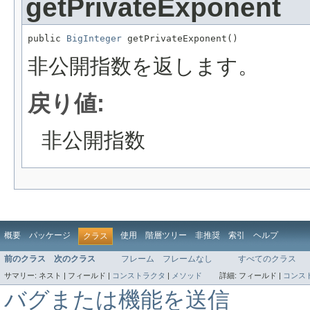
getPrivateExponent
public 
BigInteger
 getPrivateExponent()
非公開指数を返します。
戻り値:
非公開指数
概要
パッケージ
使用
階層ツリー
非推奨
索引
ヘルプ
クラス
前のクラス
次のクラス
フレーム
フレームなし
すべてのクラス
サマリー:
ネスト |
フィールド |
コンストラクタ
|
メソッド
詳細:
フィールド |
コンス
バグまたは機能を送信