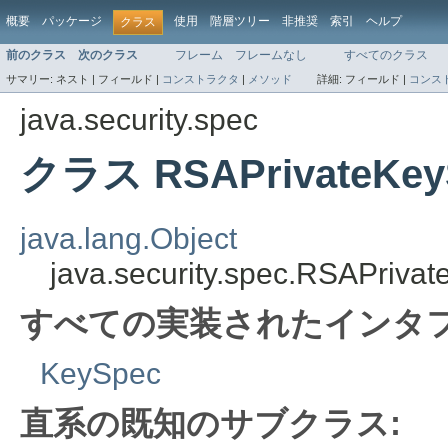
概要
パッケージ
使用
階層ツリー
非推奨
索引
ヘルプ
クラス
前のクラス
次のクラス
フレーム
フレームなし
すべてのクラス
サマリー:
ネスト |
フィールド |
コンストラクタ
|
メソッド
詳細:
フィールド |
コンス
java.security.spec
クラス RSAPrivateKey
java.lang.Object
java.security.spec.RSAPriva
すべての実装されたインタフ
KeySpec
直系の既知のサブクラス: