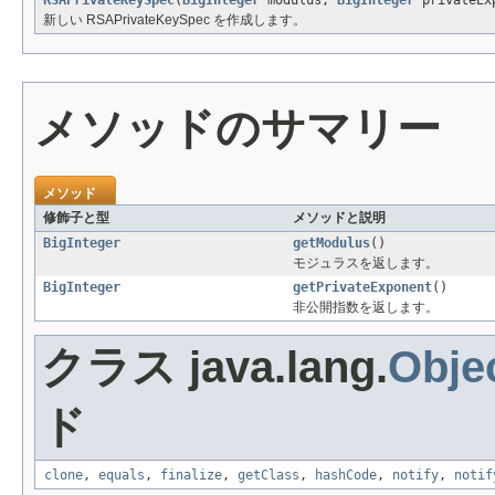
新しい RSAPrivateKeySpec を作成します。
メソッドのサマリー
メソッド
修飾子と型
メソッドと説明
BigInteger
getModulus
()
モジュラスを返します。
BigInteger
getPrivateExponent
()
非公開指数を返します。
クラス java.lang.
Obje
ド
clone
,
equals
,
finalize
,
getClass
,
hashCode
,
notify
,
notif