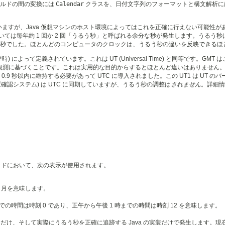
ィールドの間の変換には
Calendar
クラスを、日付文字列のフォーマットと構文解析
映することを意図していますが、Java 仮想マシンのホスト環境によってはこれを正確に行え
し、UTC においては毎年約 1 回か 2 回「うるう秒」と呼ばれる余分な秒が発生します。うる
 61 秒でした。ほとんどのコンピュータのクロックは、うるう秒の違いを反映できる
ジ標準時) によって定義されています。これは UT (Universal Time) と同等で
文学的な観測に基づくことです。これは実用的な目的からするとほとんど違いはありませ
の 0.9 秒以内に維持する必要があって UTC に導入されました。この UT1 は 
m、地球位置確認システム) は UTC に同期していますが、うるう秒の調整は
されません
。詳細情報
ドにおいて、次の表示が使用されます。
 12 月を意味します。
までの時間は時刻 0 であり、正午から午後 1 時までの時間は時刻 12 を意味します。
う秒のためにだけ、そして実際にうるう秒を正確に追跡する Java の実装だけで発生しま