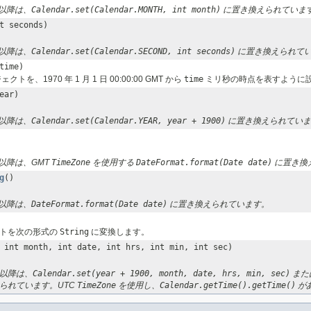
.1 以降は、
Calendar.set(Calendar.MONTH, int month)
に置き換えられていま
t seconds)
.1 以降は、
Calendar.set(Calendar.SECOND, int seconds)
に置き換えられて
time)
クトを、1970 年 1 月 1 日 00:00:00 GMT から
time
ミリ秒の時点を表すように
ear)
.1 以降は、
Calendar.set(Calendar.YEAR, year + 1900)
に置き換えられていま
1.1 以降は、GMT
TimeZone
を使用する
DateFormat.format(Date date)
に置き換
g
()
.1 以降は、
DateFormat.format(Date date)
に置き換えられています。
トを次の形式の
String
に変換します。
 int month, int date, int hrs, int min, int sec)
.1 以降は、
Calendar.set(year + 1900, month, date, hrs, min, sec)
また
られています。UTC
TimeZone
を使用し、
Calendar.getTime().getTime()
が