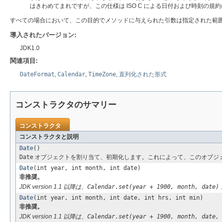
はきわめてまれですが、この仕様は ISO C による日付および時刻の規
すべての場合において、この目的でメソッドに与えられた引数は指定された範囲に入
導入されたバージョン:
JDK1.0
関連項目:
DateFormat
,
Calendar
,
TimeZone
,
直列化された形式
コンストラクタのサマリー
コンストラクタ
コンストラクタと説明
Date
()
Date
オブジェクトを割り当て、初期化します。これによって、このオブジ
Date
(int year, int month, int date)
非推奨。
JDK version 1.1 以降は、
Calendar.set(year + 1900, month, date)
Date
(int year, int month, int date, int hrs, int min)
非推奨。
JDK version 1.1 以降は、
Calendar.set(year + 1900, month, date,