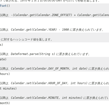
表される、1970 年 1 月 1 日 00:00:00 GMT からのミリ秒数を返します。
fset
()
.1 以降は、
-(Calendar.get(Calendar.ZONE_OFFSET) + Calendar.get(Calen
.1 以降は、
Calendar.get(Calendar.YEAR) - 1900
に置き換えられています。
トに対するハッシュコード値を返します。
s)
.1 以降は、
DateFormat.parse(String s)
に置き換えられています。
ate)
.1 以降は、
Calendar.set(Calendar.DAY_OF_MONTH, int date)
に置き換えられ
hours)
.1 以降は、
Calendar.set(Calendar.HOUR_OF_DAY, int hours)
に置き換えられ
t minutes)
.1 以降は、
Calendar.set(Calendar.MINUTE, int minutes)
に置き換えられて
month)