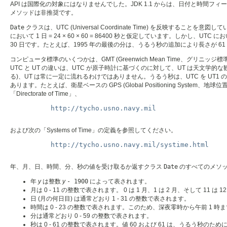
API は国際化の対象にはなりませんでした。JDK 1.1 からは、日付と時間フ
メソッドは非推奨です。
Date
クラスは、UTC (Universal Coordinate Time) を反
において 1 日 = 24 × 60 × 60 = 86400 秒と仮定しています。しか
30 日です。たとえば、1995 年の最後の分は、うるう秒の追加により長さが
コンピュータ標準のいくつかは、GMT (Greenwich Mean Time、グリニッ
UTC と UT の違いは、UTC が原子時計に基づくのに対して、UT は天
る)、UT は常に一定に流れるわけではありません。うるう秒は、UTC を UT1 
あります。たとえば、衛星ベースの GPS (Global Positioning Syste
「Directorate of Time」、
http://tycho.usno.navy.mil
および次の「Systems of Time」の定義を参照してください。
http://tycho.usno.navy.mil/systime.html
年、月、日、時間、分、秒の値を受け取るか返すクラス
Date
のすべてのメソッ
年
y
は整数
y
- 1900
によって表されます。
月は 0 - 11 の整数で表されます。 0 は 1 月、1 は 2 月、そして 11 は
日 (月の何日目) は通常どおり 1 - 31 の整数で表されます。
時間は 0 - 23 の整数で表されます。このため、深夜零時から午前 1 時
分は通常どおり 0 - 59 の整数で表されます。
秒は 0 - 61 の整数で表されます。値 60 および 61 は、うる