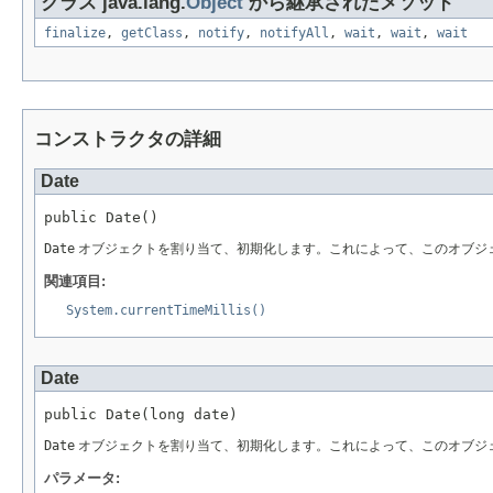
クラス java.lang.
Object
から継承されたメソッド
finalize
,
getClass
,
notify
,
notifyAll
,
wait
,
wait
,
wait
コンストラクタの詳細
Date
public Date()
Date
オブジェクトを割り当て、初期化します。これによって、このオブジ
関連項目:
System.currentTimeMillis()
Date
public Date(long date)
Date
オブジェクトを割り当て、初期化します。これによって、このオブジェクトは、「
パラメータ: