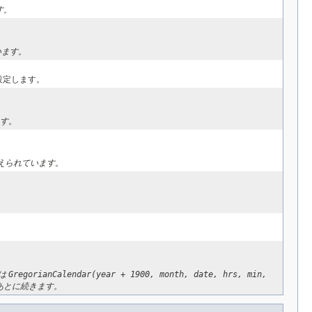
す。
います。
設定します。
す。
えられています。
は
GregorianCalendar(year + 1900, month, date, hrs, min,
あとに続きます。