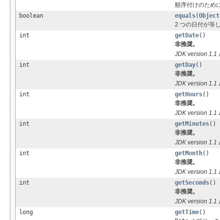
順序付けのために 
boolean
equals
(
Object
2 つの日付が等
int
getDate
()
非推奨。
JDK version 1
int
getDay
()
非推奨。
JDK version 1
int
getHours
()
非推奨。
JDK version 1
int
getMinutes
()
非推奨。
JDK version 1
int
getMonth
()
非推奨。
JDK version 1
int
getSeconds
()
非推奨。
JDK version 1
long
getTime
()