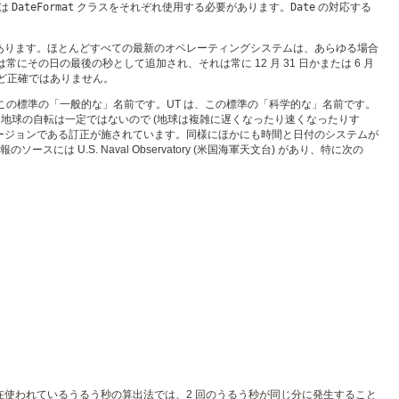
には
DateFormat
クラスをそれぞれ使用する必要があります。
Date
の対応する
ない可能性があります。ほとんどすべての最新のオペレーティングシステムは、あらゆる場合
う秒は常にその日の最後の秒として追加され、それは常に 12 月 31 日かまたは 6 月
ほど正確ではありません。
す。GMT はこの標準の「一般的な」名前です。UT は、この標準の「科学的な」名前です。
ん。地球の自転は一定ではないので (地球は複雑に遅くなったり速くなったりす
UT のバージョンである訂正が施されています。同様にほかにも時間と日付のシステムが
のソースには U.S. Naval Observatory (米国海軍天文台) があり、特に次の
す。現在使われているうるう秒の算出法では、2 回のうるう秒が同じ分に発生すること