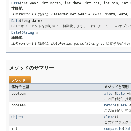
Date
(int year, int month, int date, int hrs, int min, int 
非推奨。
JDK version 1.1 以降は、
Calendar.set(year + 1900, month, date,
Date
(long date)
Date
オブジェクトを割り当て、初期化します。これによって、このオブジェクトは、「
Date
(
String
s)
非推奨。
JDK version 1.1 以降は、
DateFormat.parse(String s)
に置き換えられ
メソッドのサマリー
メソッド
修飾子と型
メソッドと説明
boolean
after
(
Date
wh
この日付が、指
boolean
before
(
Date
w
この日付が、指
Object
clone
()
このオブジェク
int
compareTo
(
Dat