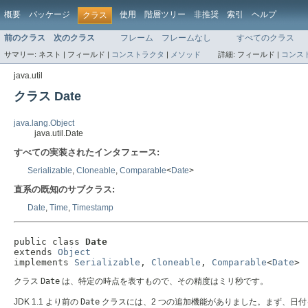
概要
パッケージ
使用
階層ツリー
非推奨
索引
ヘルプ
クラス
前のクラス
次のクラス
フレーム
フレームなし
すべてのクラス
サマリー:
ネスト |
フィールド |
コンストラクタ
|
メソッド
詳細:
フィールド |
コンス
java.util
クラス Date
java.lang.Object
java.util.Date
すべての実装されたインタフェース:
Serializable
,
Cloneable
,
Comparable
<
Date
>
直系の既知のサブクラス:
Date
,
Time
,
Timestamp
public class 
Date
extends 
Object
implements 
Serializable
, 
Cloneable
, 
Comparable
<
Date
>
クラス
Date
は、特定の時点を表すもので、その精度はミリ秒です。
JDK 1.1 より前の
Date
クラスには、2 つの追加機能がありました。まず、日