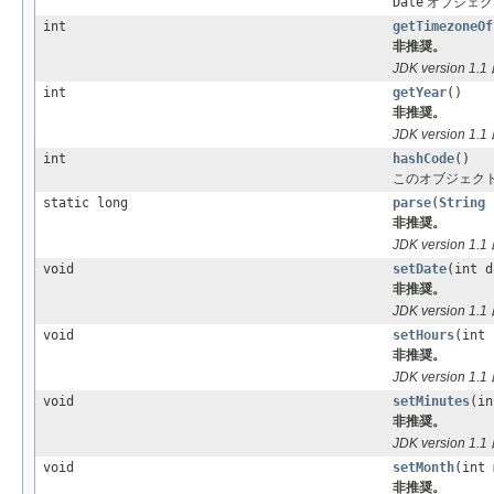
Date
オブジェクトで
int
getTimezoneOf
非推奨。
JDK version 1
int
getYear
()
非推奨。
JDK version 1
int
hashCode
()
このオブジェク
static long
parse
(
String
非推奨。
JDK version 1
void
setDate
(int d
非推奨。
JDK version 1
void
setHours
(int 
非推奨。
JDK version 1
void
setMinutes
(in
非推奨。
JDK version 1
void
setMonth
(int 
非推奨。