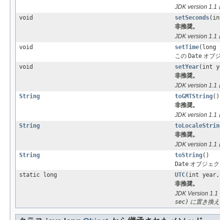
JDK version 1
void
setSeconds
(in
非推奨。
JDK version 1
void
setTime
(long 
この
Date
オブジェ
void
setYear
(int y
非推奨。
JDK version 1
String
toGMTString
()
非推奨。
JDK version 
String
toLocaleStrin
非推奨。
JDK version 1
String
toString
()
Date
オブジェク
static long
UTC
(int year,
非推奨。
JDK Version 1
sec)
に置き換え