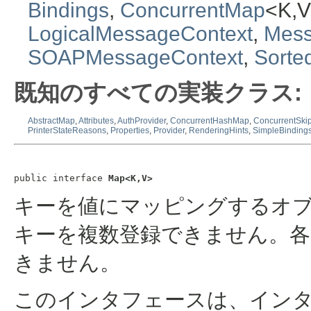
Bindings
,
ConcurrentMap
<K,
LogicalMessageContext
,
Mess
SOAPMessageContext
,
Sort
既知のすべての実装クラス:
AbstractMap
,
Attributes
,
AuthProvider
,
ConcurrentHashMap
,
ConcurrentSki
PrinterStateReasons
,
Properties
,
Provider
,
RenderingHints
,
SimpleBinding
public interface 
Map<K,V>
キーを値にマッピングするオ
キーを複数登録できません。各
きません。
このインタフェースは、イン