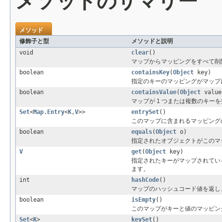
メソッドのサマリー
メソッド
修飾子と型
メソッドと説明
void
clear
()
マップからマッピングをすべて削除
boolean
containsKey
(
Object
key)
指定のキーのマッピングがマップ
boolean
containsValue
(
Object
value
マップが 1 つまたは複数のキ
Set
<
Map.Entry
<
K
,
V
>>
entrySet
()
このマップに含まれるマッピング
boolean
equals
(
Object
o)
指定されたオブジェクトがこのマ
V
get
(
Object
key)
指定されたキーがマップされてい
ます。
int
hashCode
()
マップのハッシュコード値を返し
boolean
isEmpty
()
このマップがキーと値のマッピン
Set
<
K
>
keySet
()