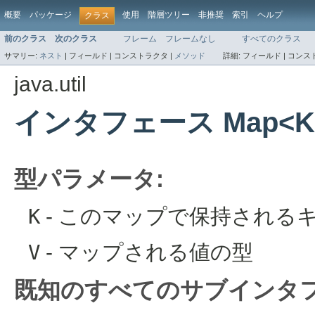
概要
パッケージ
使用
階層ツリー
非推奨
索引
ヘルプ
クラス
前のクラス
次のクラス
フレーム
フレームなし
すべてのクラス
サマリー:
ネスト
|
フィールド |
コンストラクタ |
メソッド
詳細:
フィールド |
コンスト
java.util
インタフェース Map<K,
型パラメータ:
K
- このマップで保持される
V
- マップされる値の型
既知のすべてのサブインタフ