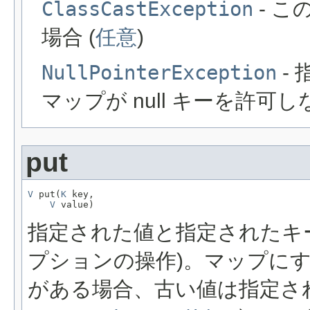
ClassCastException
- 
場合 (
任意
)
NullPointerException
- 
マップが null キーを許可し
put
V
 put(
K
 key,

V
 value)
指定された値と指定されたキ
プションの操作)。マップに
がある場合、古い値は指定さ