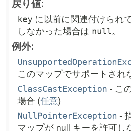
戻り値:
key
に以前に関連付けられ
しなかった場合は
null
。
例外:
UnsupportedOperationEx
このマップでサポートされ
ClassCastException
- 
場合 (
任意
)
NullPointerException
- 
マップが null キーを許可し