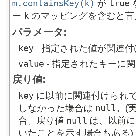
m.containsKey(k)
が
true
ー
k
のマッピングを含むと言
パラメータ:
key
- 指定された値が関連
value
- 指定されたキーに
戻り値:
key
に以前に関連付けられ
しなかった場合は
null
。(
合、戻り値
null
は、以前
いたことを示す場合もある)