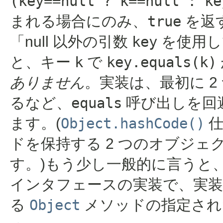
(key==null ? k==null : ke
まれる場合にのみ、
true
を返
「null 以外の引数
key
を使用
と、キー
k
で
key.equals(k)
ありません
。実装は、最初に 
るなど、
equals
呼び出しを回
ます。(
Object.hashCode()
仕
ドを保持する 2 つのオブジ
す。)もう少し一般的に言うと、さまざま
インタフェースの実装で、実装
る
Object
メソッドの指定され