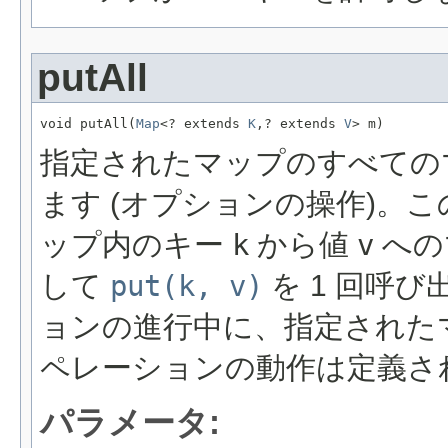
putAll
void putAll(
Map
<? extends 
K
,? extends 
V
> m)
指定されたマップのすべての
ます (オプションの操作)。
ップ内のキー
k
から値
v
への
して
put(k, v)
を 1 回呼
ョンの進行中に、指定された
ペレーションの動作は定義さ
パラメータ: