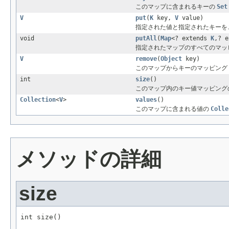
このマップに含まれるキーの
Set
V
put
(
K
key,
V
value)
指定された値と指定されたキーをこ
void
putAll
(
Map
<? extends
K
,? 
指定されたマップのすべてのマッピ
V
remove
(
Object
key)
このマップからキーのマッピング (
int
size
()
このマップ内のキー値マッピング
Collection
<
V
>
values
()
このマップに含まれる値の
Colle
メソッドの詳細
size
int size()