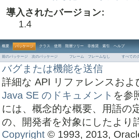
導入されたバージョン:
1.4
概要
クラス
使用
階層ツリー
非推奨
索引
ヘルプ
パッケージ
前のパッケージ
次のパッケージ
フレーム
フレームなし
すべての
バグまたは機能を送信
詳細な API リファレンス
Java SE のドキュメント
を参
には、概念的な概要、用語の
の、開発者を対象にしたより
Copyright
© 1993, 2013, Oracle a