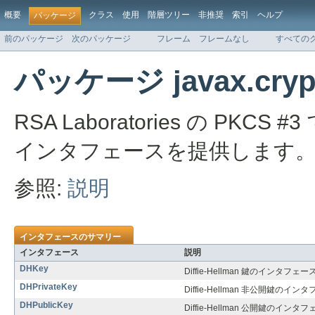
概要
クラス
使用
階層ツリー
非推奨
索引
ヘルプ
パッケージ
前のパッケージ
次のパッケージ
フレーム
フレームなし
すべての
パッケージ javax.crypto
RSA Laboratories の PKCS 
インタフェースを提供します
参照:
説明
インタフェースのサマリー
インタフェース
説明
DHKey
Diffie-Hellman 鍵のインタフェ
DHPrivateKey
Diffie-Hellman 非公開鍵のイ
DHPublicKey
Diffie-Hellman 公開鍵のイン