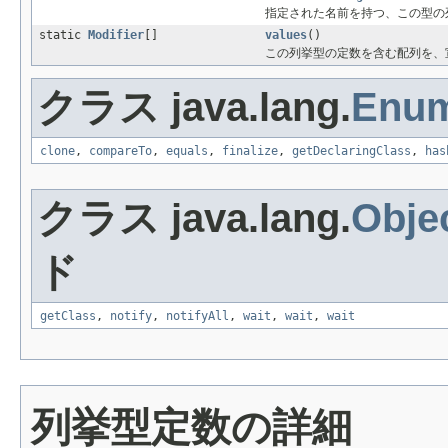
指定された名前を持つ、この型の
static
Modifier
[]
values
()
この列挙型の定数を含む配列を、
クラス java.lang.
Enu
clone
,
compareTo
,
equals
,
finalize
,
getDeclaringClass
,
has
クラス java.lang.
Obje
ド
getClass
,
notify
,
notifyAll
,
wait
,
wait
,
wait
列挙型定数の詳細