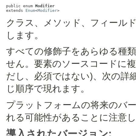
public enum 
Modifier
extends 
Enum
<
Modifier
>
クラス、メソッド、フィール
します。
すべての修飾子をあらゆる種
せん。要素のソースコードに複
だし、必須ではない)、次の詳
じ順序で現れます。
プラットフォームの将来のバ
れる可能性があることに注意
導入されたバージョン: