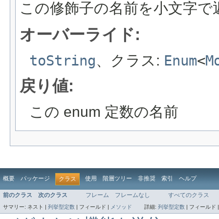
この修飾子の名前を小文字で
オーバーライド:
toString
、クラス:
Enum
<
M
戻り値:
この enum 定数の名前
概要
パッケージ
使用
階層ツリー
非推奨
索引
ヘルプ
クラス
前のクラス
次のクラス
フレーム
フレームなし
すべてのクラス
サマリー:
ネスト |
列挙型定数
|
フィールド |
メソッド
詳細:
列挙型定数
|
フィールド 