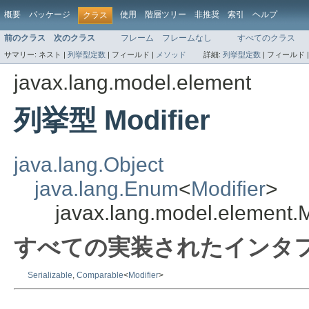
概要
パッケージ
使用
階層ツリー
非推奨
索引
ヘルプ
クラス
前のクラス
次のクラス
フレーム
フレームなし
すべてのクラス
サマリー:
ネスト |
列挙型定数
|
フィールド |
メソッド
詳細:
列挙型定数
|
フィールド 
javax.lang.model.element
列挙型 Modifier
java.lang.Object
java.lang.Enum
<
Modifier
>
javax.lang.model.element.M
すべての実装されたインタフ
Serializable
,
Comparable
<
Modifier
>