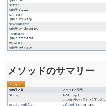
修飾子
public
STATIC
修飾子
static
STRICTFP
修飾子
strictfp
SYNCHRONIZED
修飾子
synchronized
TRANSIENT
修飾子
transient
VOLATILE
修飾子
volatile
メソッドのサマリー
メソッド
修飾子と型
メソッドと説明
String
toString
()
この修飾子の名前を小文字で返し
static
Modifier
valueOf
(
String
name)