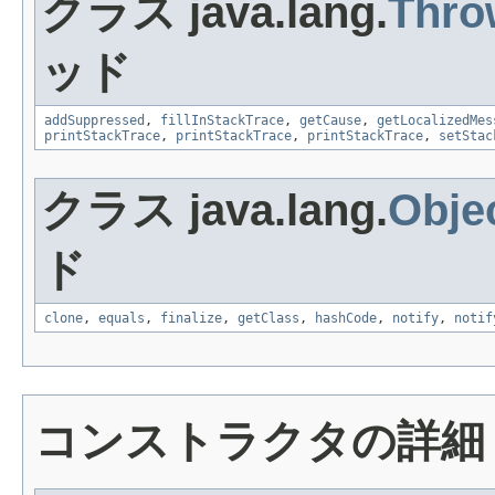
クラス java.lang.
Thro
ッド
addSuppressed
,
fillInStackTrace
,
getCause
,
getLocalizedMes
printStackTrace
,
printStackTrace
,
printStackTrace
,
setStac
クラス java.lang.
Obje
ド
clone
,
equals
,
finalize
,
getClass
,
hashCode
,
notify
,
notif
コンストラクタの詳細