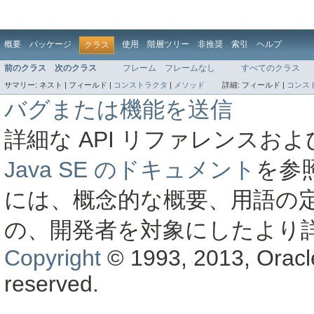
概要
パッケージ
使用
階層ツリー
非推奨
索引
ヘルプ
クラス
前のクラス
次のクラス
フレーム
フレームなし
すべてのクラス
サマリー:
ネスト |
フィールド |
コンストラクタ
|
メソッド
詳細:
フィールド |
コンス
バグまたは機能を送信
詳細な API リファレンス
Java SE のドキュメント
を参
には、概念的な概要、用語の
の、開発者を対象にしたより
Copyright
© 1993, 2013, Oracle a
reserved.