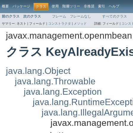
概要
パッケージ
使用
階層ツリー
非推奨
索引
ヘルプ
クラス
前のクラス
次のクラス
フレーム
フレームなし
すべてのクラス
サマリー:
ネスト |
フィールド |
コンストラクタ
|
メソッド
詳細:
フィールド |
コンス
javax.management.openmbean
クラス KeyAlreadyExis
java.lang.Object
java.lang.Throwable
java.lang.Exception
java.lang.RuntimeExcept
java.lang.IllegalArgum
javax.management.o