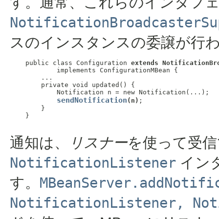
す。通常、これらのインタフ
NotificationBroadcasterSu
スのインスタンスの委譲が行
    public class Configuration 
extends NotificationBr
            implements ConfigurationMBean {

        ...

        private void updated() {

            Notification n = new Notification(...);

sendNotification
(n)
;

        }

    }

通知は、
リスナー
を使って受信
NotificationListener
イン
す。
MBeanServer.addNotifi
NotificationListener, Not