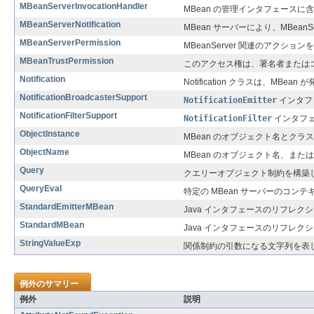
MBeanServerInvocationHandler
MBean の管理インタフェースに含
MBeanServerNotification
MBean サーバーにより、MBeanS
MBeanServerPermission
MBeanServer 関連のアクシ
MBeanTrustPermission
このアクセス権は、署名者またはコ
Notification
Notification クラスは、MBe
NotificationBroadcasterSupport
NotificationEmitter
インタフ
NotificationFilterSupport
NotificationFilter
インタフ
ObjectInstance
MBean のオブジェクト名とクラ
ObjectName
MBean のオブジェクト名、また
Query
クエリーオブジェクト制約を構築
QueryEval
特定の MBean サーバーのコン
StandardEmitterMBean
Java インタフェースのリフレク
StandardMBean
Java インタフェースのリフレク
StringValueExp
関係制約の引数になる文字列を表
例外のサマリー
例外
説明