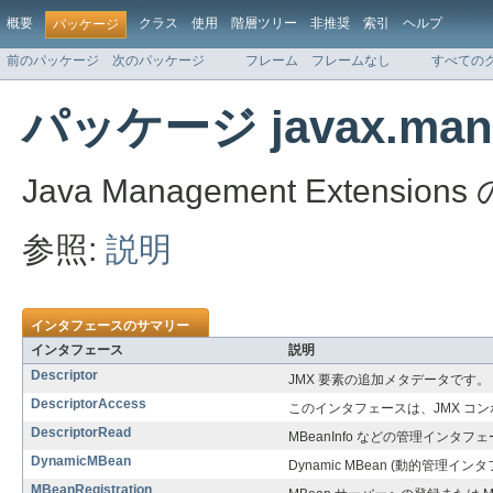
概要
クラス
使用
階層ツリー
非推奨
索引
ヘルプ
パッケージ
前のパッケージ
次のパッケージ
フレーム
フレームなし
すべての
パッケージ javax.man
Java Management Exten
参照:
説明
インタフェースのサマリー
インタフェース
説明
Descriptor
JMX 要素の追加メタデータです。
DescriptorAccess
このインタフェースは、JMX コン
DescriptorRead
MBeanInfo などの管理インタフ
DynamicMBean
Dynamic MBean (動的管理
MBeanRegistration