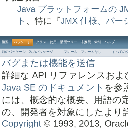
Java プラットフォームの
ト
、特に『
JMX 仕様、バージ
概要
クラス
使用
階層ツリー
非推奨
索引
ヘルプ
パッケージ
前のパッケージ
次のパッケージ
フレーム
フレームなし
すべての
バグまたは機能を送信
詳細な API リファレンス
Java SE のドキュメント
を参
には、概念的な概要、用語の
の、開発者を対象にしたより
Copyright
© 1993, 2013, Oracle a