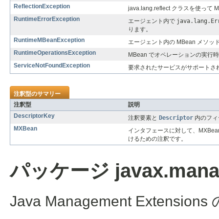
ReflectionException
java.lang.reflect クラ
RuntimeErrorException
エージェント内で
java.lang.Er
ります。
RuntimeMBeanException
エージェント内の MBean メ
RuntimeOperationsException
MBean でオペレーションの実
ServiceNotFoundException
要求されたサービスがサポートさ
注釈型のサマリー
注釈型
説明
DescriptorKey
注釈要素と
Descriptor
内のフィ
MXBean
インタフェースに対して、MXBea
けるための注釈です。
パッケージ javax.man
Java Management Exten