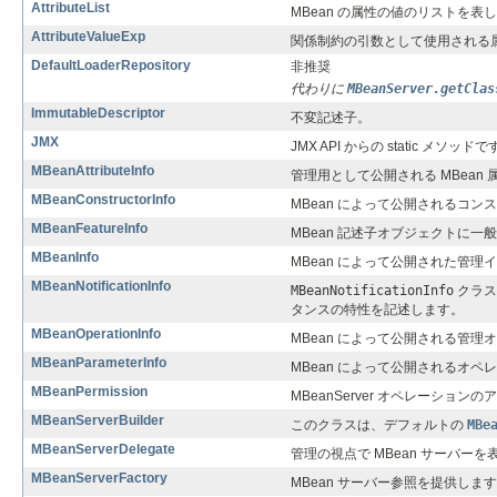
AttributeList
MBean の属性の値のリストを表
AttributeValueExp
関係制約の引数として使用される
DefaultLoaderRepository
非推奨
代わりに
MBeanServer.getClas
ImmutableDescriptor
不変記述子。
JMX
JMX API からの static メソッド
MBeanAttributeInfo
管理用として公開される MBean
MBeanConstructorInfo
MBean によって公開されるコ
MBeanFeatureInfo
MBean 記述子オブジェクトに一
MBeanInfo
MBean によって公開された管理
MBeanNotificationInfo
MBeanNotificationInfo
クラス
タンスの特性を記述します。
MBeanOperationInfo
MBean によって公開される管
MBeanParameterInfo
MBean によって公開されるオ
MBeanPermission
MBeanServer オペレーショ
MBeanServerBuilder
このクラスは、デフォルトの
MBe
MBeanServerDelegate
管理の視点で MBean サーバー
MBeanServerFactory
MBean サーバー参照を提供しま