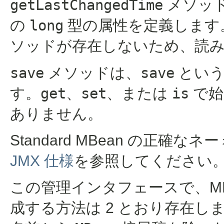
getLastChangedTime
メソッ
の
long
型の属性を定義します
ソッドが存在しないため、読み
save
メソッドは、
save
という
す。
get
、
set
、または
is
で始
ありません。
Standard MBean の正
JMX 仕様
を参照してください
この管理インタフェースで、MBe
成する方法は 2 とおり存在しま