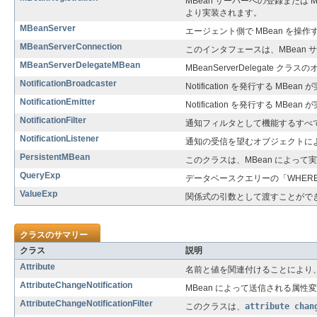
MBean サーバーへの登録または
より実装されます。
MBeanServer
エージェント側で MBean を操
MBeanServerConnection
このインタフェースは、MBean 
MBeanServerDelegateMBean
MBeanServerDelegate
NotificationBroadcaster
Notification を発行する M
NotificationEmitter
Notification を発行する M
NotificationFilter
通知フィルタとして機能するすべ
NotificationListener
通知の受信を望むオブジェクトに
PersistentMBean
このクラスは、MBean によって
QueryExp
データベースクエリーの「WHER
ValueExp
関係式の引数として渡すことがで
クラスのサマリー
クラス
説明
Attribute
名前と値を関連付けることにより、
AttributeChangeNotification
MBean によって送信される属性
AttributeChangeNotificationFilter
このクラスは、
attribute chan