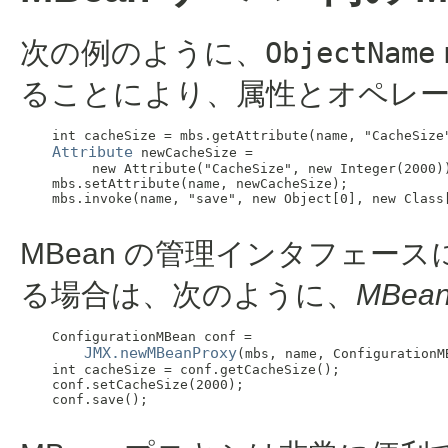
次の例のように、
ObjectName
ることにより、属性とオペレ
    int cacheSize = mbs.getAttribute(name, "CacheSize"
Attribute
 newCacheSize =

         new Attribute("CacheSize", new Integer(2000))
    mbs.setAttribute(name, newCacheSize);

    mbs.invoke(name, "save", new Object[0], new Class[
MBean の管理インタフェース
る場合は、次のように、
MBea
    ConfigurationMBean conf =

JMX.newMBeanProxy
(mbs, name, ConfigurationMB
    int cacheSize = conf.getCacheSize();

    conf.setCacheSize(2000);

    conf.save();
