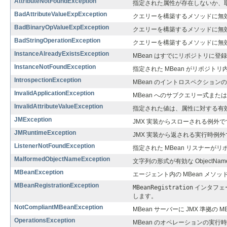
AttributeNotFoundException
指定された属性が存在しないか、
BadAttributeValueExpException
クエリーを構築するメソッドに無効
BadBinaryOpValueExpException
クエリーを構築するメソッドに無
BadStringOperationException
クエリーを構築するメソッドに無
InstanceAlreadyExistsException
MBean はすでにリポジトリに登
InstanceNotFoundException
指定された MBean がリポジト
IntrospectionException
MBean のイントロスペクショ
InvalidApplicationException
MBean へのサブクエリー式また
InvalidAttributeValueException
指定された値は、属性に対する有
JMException
JMX 実装からスローされる例外で
JMRuntimeException
JMX 実装から返される実行時例
ListenerNotFoundException
指定された MBean リスナーが
MalformedObjectNameException
文字列の形式が有効な ObjectN
MBeanException
エージェント内の MBean メ
MBeanRegistrationException
MBeanRegistration
インタフェース
します。
NotCompliantMBeanException
MBean サーバーに JMX 準拠
OperationsException
MBean のオペレーションの実行