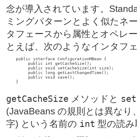
念が導入されています。Standard
ミングパターンとよく似たネーミ
タフェースから属性とオペレーシ
とえば、次のようなインタフ
    public interface ConfigurationMBean {

         public int getCacheSize();

         public void setCacheSize(int size);

         public long getLastChangedTime();

         public void save();

    }

getCacheSize
メソッドと
set
(JavaBeans の規則とは
字) という名前の
int
型の読み