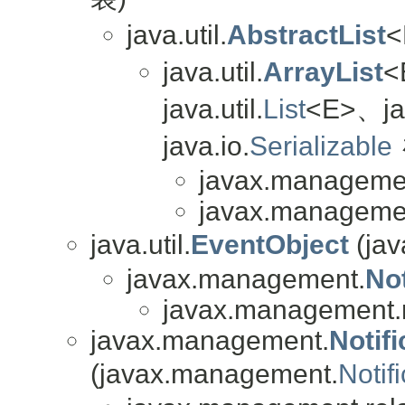
java.util.
AbstractList
<
java.util.
ArrayList
<
java.util.
List
<E>、jav
java.io.
Serializable
javax.managemen
javax.managemen
java.util.
EventObject
(jav
javax.management.
Not
javax.management.r
javax.management.
Notif
(javax.management.
Notif