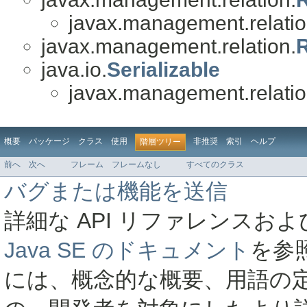
javax.management.relatio
javax.management.relation.
java.io.
Serializable
javax.management.relatio
概要
パッケージ
クラス
使用
非推奨
索引
ヘルプ
階層ツリー
前へ
次へ
フレーム
フレームなし
すべてのクラス
バグまたは機能を送信
詳細な API リファレンス
Java SE のドキュメント
を参
には、概念的な概要、用語の