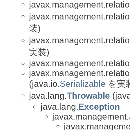
javax.management.relatio
javax.management.relatio
装)
javax.management.relatio
実装)
javax.management.relatio
javax.management.relatio
(java.io.
Serializable
を実装
java.lang.
Throwable
(java
java.lang.
Exception
javax.management.
javax.managemen