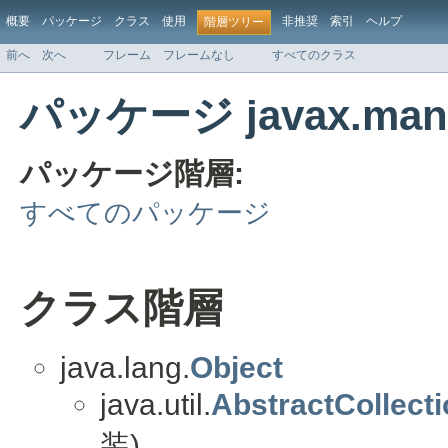
概要
パッケージ
クラス
使用
非推奨
索引
ヘルプ
階層ツリー
前へ
次へ
フレーム
フレームなし
すべてのクラス
パッケージ javax.mana
パッケージ階層:
すべてのパッケージ
クラス階層
java.lang.
Object
java.util.
AbstractCollect
装)