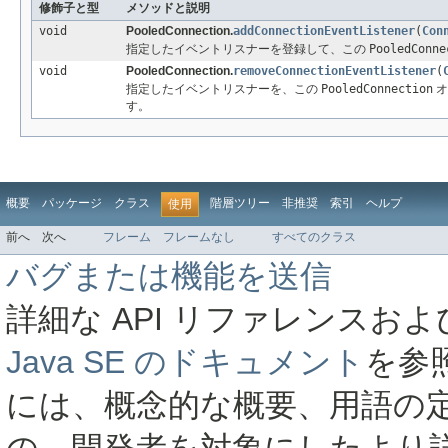
修飾子と型
メソッドと説明
void
PooledConnection.
addConnectionEventListener
(
Con
指定したイベントリスナーを登録して、この
PooledConne
void
PooledConnection.
removeConnectionEventListener
(
指定したイベントリスナーを、この
PooledConnection
オ
す。
概要
パッケージ
クラス
階層ツリー
非推奨
索引
ヘルプ
使用
前へ
次へ
フレーム
フレームなし
すべてのクラス
バグまたは機能を送信
詳細な API リファレンス
Java SE のドキュメント
を参
には、概念的な概要、用語の