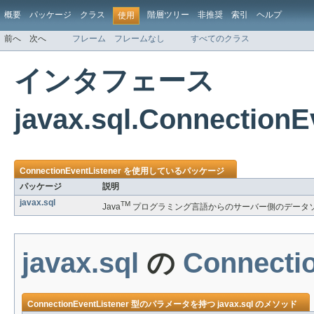
概要
パッケージ
クラス
階層ツリー
非推奨
索引
ヘルプ
使用
前へ
次へ
フレーム
フレームなし
すべてのクラス
インタフェース
javax.sql.Connection
ConnectionEventListener
を使用しているパッケージ
パッケージ
説明
javax.sql
TM
Java
プログラミング言語からのサーバー側のデータソー
javax.sql
の
Connecti
ConnectionEventListener
型のパラメータを持つ
javax.sql
のメソッド