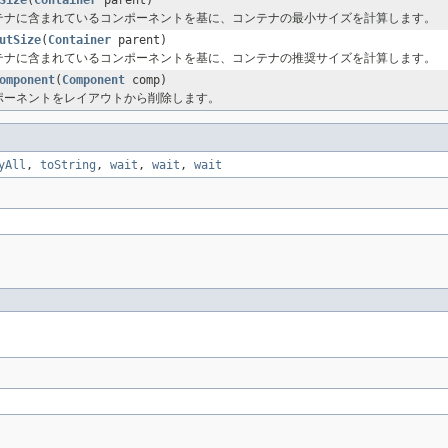
テナに含まれているコンポーネントを基に、コンテナの最小サイズを計算します。
utSize
(
Container
parent)
テナに含まれているコンポーネントを基に、コンテナの推奨サイズを計算します。
omponent
(
Component
comp)
ポーネントをレイアウトから削除します。
yAll
,
toString
,
wait
,
wait
,
wait