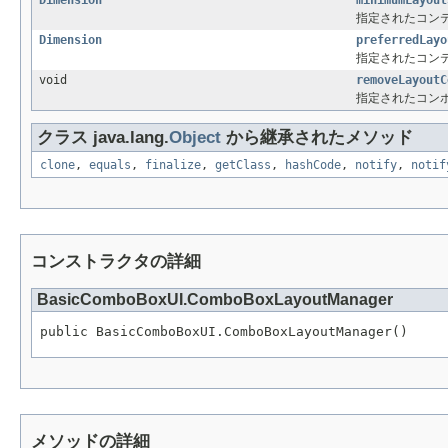
指定されたコン
Dimension
preferredLayo
指定されたコン
void
removeLayoutC
指定されたコン
クラス java.lang.
Object
から継承されたメソッド
clone
,
equals
,
finalize
,
getClass
,
hashCode
,
notify
,
notif
コンストラクタの詳細
BasicComboBoxUI.ComboBoxLayoutManager
public BasicComboBoxUI.ComboBoxLayoutManager()
メソッドの詳細