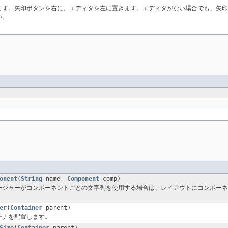
印ボタンを右に、エディタを左に置きます。エディタがない場合でも、矢印ボタンは右側に
い。
onent
(
String
name,
Component
comp)
ージャーがコンポーネントごとの文字列を使用する場合は、レイアウトにコンポー
er
(
Container
parent)
テナを配置します。
Size
(
Container
parent)