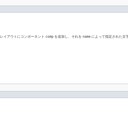
、レイアウトにコンポーネント
comp
を追加し、それを
name
によって指定された文