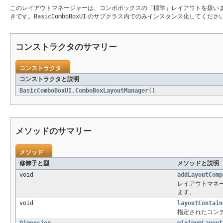
このレイアウトマネージャーは、コンボボックスの「標準」レイアウトを扱います。矢
きです。
BasicComboBoxUI
のサブクラス内でのみインスタンス化してくださ
コンストラクタのサマリー
コンストラクタ
コンストラクタと説明
BasicComboBoxUI.ComboBoxLayoutManager
()
メソッドのサマリー
メソッド
修飾子と型
メソッドと説明
void
addLayoutComp
レイアウトマネ
ます。
void
layoutContain
指定されたコン
Dimension
minimumLayout