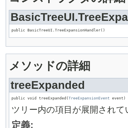
BasicTreeUI.TreeExp
public BasicTreeUI.TreeExpansionHandler()
メソッドの詳細
treeExpanded
public void treeExpanded(
TreeExpansionEvent
 event)
ツリー内の項目が展開されて
定義: