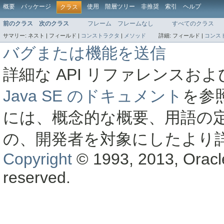
概要
パッケージ
使用
階層ツリー
非推奨
索引
ヘルプ
クラス
前のクラス
次のクラス
フレーム
フレームなし
すべてのクラス
サマリー:
ネスト |
フィールド |
コンストラクタ
|
メソッド
詳細:
フィールド |
コンス
バグまたは機能を送信
詳細な API リファレンス
Java SE のドキュメント
を参
には、概念的な概要、用語の
の、開発者を対象にしたより
Copyright
© 1993, 2013, Oracle a
reserved.