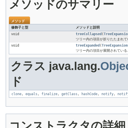
メソッドのサマリー
メソッド
修飾子と型
メソッドと説明
void
treeCollapsed
(
TreeExpansio
ツリー内の項目が折りたたまれて
void
treeExpanded
(
TreeExpansion
ツリー内の項目が展開されている
クラス java.lang.
Obje
ド
clone
,
equals
,
finalize
,
getClass
,
hashCode
,
notify
,
notif
コンストラクタの詳細