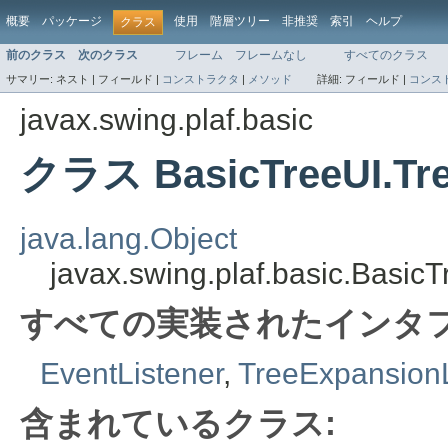
概要
パッケージ
使用
階層ツリー
非推奨
索引
ヘルプ
クラス
前のクラス
次のクラス
フレーム
フレームなし
すべてのクラス
サマリー:
ネスト |
フィールド |
コンストラクタ
|
メソッド
詳細:
フィールド |
コンス
javax.swing.plaf.basic
クラス BasicTreeUI.Tre
java.lang.Object
javax.swing.plaf.basic.Basi
すべての実装されたインタフ
EventListener
,
TreeExpansionL
含まれているクラス: