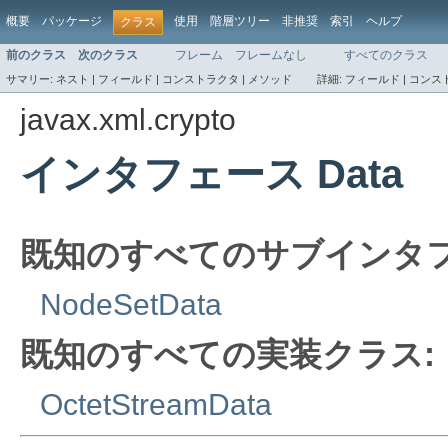
概要
パッケージ
使用
階層ツリー
非推奨
索引
ヘルプ
クラス
前のクラス
次のクラス
フレーム
フレームなし
すべてのクラス
サマリー:
ネスト |
フィールド |
コンストラクタ |
メソッド
詳細:
フィールド |
コンスト
javax.xml.crypto
インタフェース Data
既知のすべてのサブインタフ
NodeSetData
既知のすべての実装クラス:
OctetStreamData