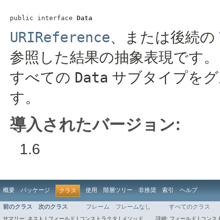
public interface 
Data
URIReference
、または後続の
参照した結果の抽象表現です。
すべての
Data
サブタイプをグ
す。
導入されたバージョン:
1.6
概要
パッケージ
使用
階層ツリー
非推奨
索引
ヘルプ
クラス
前のクラス
次のクラス
フレーム
フレームなし
すべてのクラス
サマリー:
ネスト |
フィールド |
コンストラクタ |
メソッド
詳細:
フィールド |
コンスト