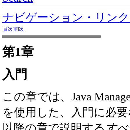
ナビゲーション・リンク
目次
|
前
|
次
第1章
入門
この章では、Java Manageme
を使用した、入門に必要
以降の章で説明する
すべ