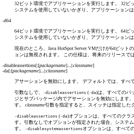
32ビット環境でアプリケーションを実行します。
32
システムを使用していないかぎり、アプリケーションは
-d64
64ビット環境でアプリケーションを実行します。
64
システムを使用していないかぎり、アプリケーションは
現在のところ、Java HotSpot Server VMだけが6
ョンは無視されます。
この仕様は、将来のリリースで
-disableassertions[:[
packagename
]...|:
classname
]
-da[:[
packagename
]...|:
classname
]
アサーションを無効にします。
デフォルトでは、すべ
引数なしで、
(
)は、すべてのパ
-disableassertions
-da
ジとサブパッケージ内でアサーションを無効にします。
す。
classname
引数を指定すると、スイッチは指定した
(
)オプションは、すべてのクラ
-disableassertions
-da
す。引数なしでオプションが指定された場合、システム
す。
オプションは、すべて
-disablesystemassertions