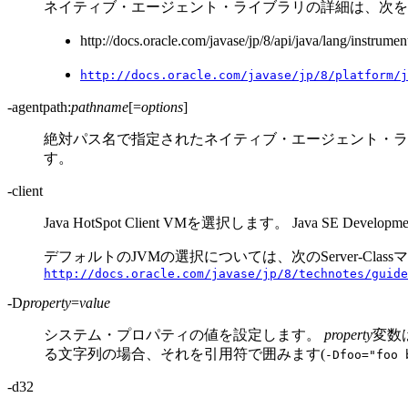
ネイティブ・エージェント・ライブラリの詳細は、次を
http://docs.oracle.com/javase/jp/8/api/java/lang/instrum
http://docs.oracle.com/javase/jp/8/platform/j
-agentpath:
pathname
[=
options
]
絶対パス名で指定されたネイティブ・エージェント・ラ
す。
-client
Java HotSpot Client VMを選択します。
Java SE Dev
デフォルトのJVMの選択については、次のServer-Cl
http://docs.oracle.com/javase/jp/8/technotes/guide
-D
property
=
value
システム・プロパティの値を設定します。
property
変数
る文字列の場合、それを引用符で囲みます(
-Dfoo="foo 
-d32