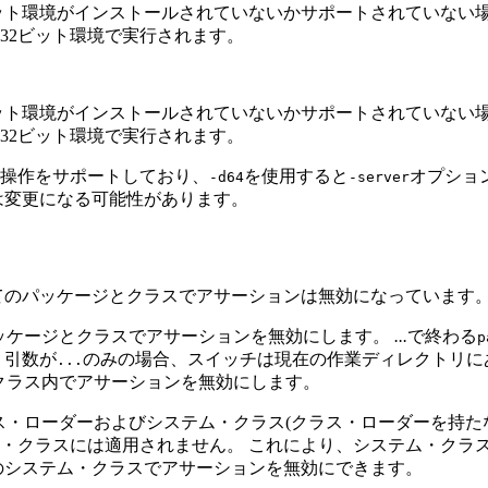
ビット環境がインストールされていないかサポートされていない
32ビット環境で実行されます。
ビット環境がインストールされていないかサポートされていない
32ビット環境で実行されます。
4ビットの操作をサポートしており、
を使用すると
オプショ
-d64
-server
は変更になる可能性があります。
てのパッケージとクラスでアサーションは無効になっています
ッケージとクラスでアサーションを無効にします。
...
で終わる
p
引数が
のみの場合、スイッチは現在の作業ディレクトリに
...
クラス内でアサーションを無効にします。
ス・ローダーおよびシステム・クラス(クラス・ローダーを持た
・クラスには適用されません。
これにより、システム・クラ
のシステム・クラスでアサーションを無効にできます。