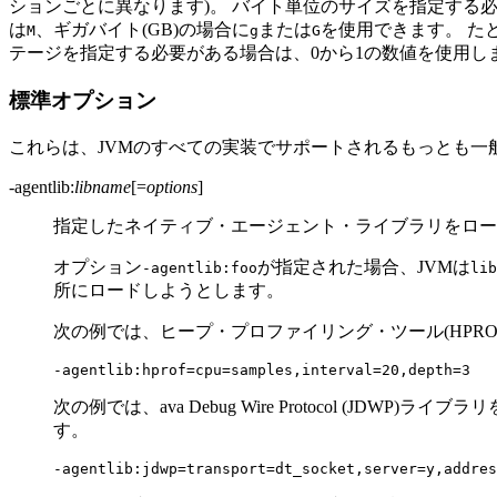
ションごとに異なります)。
バイト単位のサイズを指定する必
は
、ギガバイト(GB)の場合に
または
を使用できます。
た
M
g
G
テージを指定する必要がある場合は、0から1の数値を使用しま
標準オプション
これらは、JVMのすべての実装でサポートされるもっとも一
-agentlib:
libname
[=
options
]
指定したネイティブ・エージェント・ライブラリをロー
オプション
が指定された場合、JVMは
-agentlib:foo
lib
所にロードしようとします。
次の例では、ヒープ・プロファイリング・ツール(HPR
次の例では、ava Debug Wire Protocol (
す。