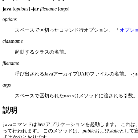
java
[
options
]
-jar
filename
[
args
]
options
スペースで区切ったコマンド行オプション。
「
オプシ
classname
起動するクラスの名前。
filename
呼び出されるJavaアーカイブ(JAR)ファイルの名前。
-ja
args
スペースで区切られた
メソッドに渡される引数。
main()
説明
コマンドはJavaアプリケーションを起動します。
これは、
java
って行われます。
このメソッドは、
public
および
static
として
式は次のとおりです。