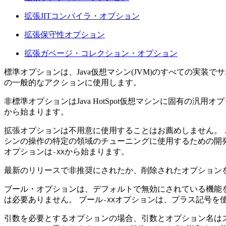
拡張JITコンパイラ・オプション
拡張保守性オプション
拡張ガベージ・コレクション・オプション
標準オプションは、Java仮想マシン(JVM)のすべての実装
の一般的なアクションに使用します。
非標準オプションはJava HotSpot仮想マシンに固有の
から始まります。
拡張オプションは不用意に使用することはお薦めしません。
シンの操作の特定の領域のチューニングに使用するための開
オプションは
から始まります。
-XX
最新のリリースで非推奨にされたか、削除されたオプション
ブール・オプションは、デフォルトで無効にされている機能
は必要ありません。
ブール
オプションは、プラス記号を使
-XX
引数を必要とするオプションの場合、引数とオプション名はスペ