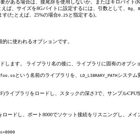
要がある場合は、接尾辞を使用しないか、またはキロバイト(K
とえば、サイズを8Gバイトに設定するには、引数として、
、
8g
す(たとえば、25%の場合
と指定する)。
0.25
般的に使われるオプションです。
ドします。
ライブラリ名の後に、ライブラリに固有のオプシ
という名前のライブラリを、
システム変
foo.so
LD_LIBRARY_PATH
OF)ライブラリをロードし、スタックの深さ3で、サンプルCP
JDWP)ライブラリをロードし、ポート8000でソケット接続をリスニ