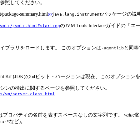
参照してください。
ent/package-summary.html
パッケージの説
の
java.lang.instrument
のJVM Tools Interfaceガ
vmti/jvmti.html#starting
イブラリをロードします。
このオプションは
と同等
-agentlib
elopment Kit (JDK)の64ビット・バージョンは現在、このオプ
assマシンの検出に関するページを参照してください。
s/vm/server-class.html
はプロパティの名前を表すスペースなしの文字列です。
value
変
など)。
bar"