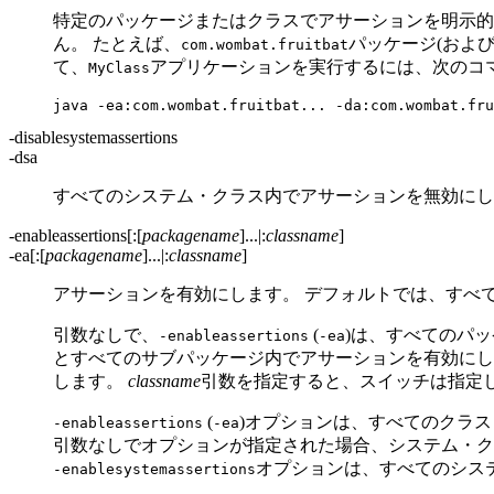
特定のパッケージまたはクラスでアサーションを明示的
ん。
たとえば、
パッケージ(およ
com.wombat.fruitbat
て、
アプリケーションを実行するには、次のコ
MyClass
-disablesystemassertions
-dsa
すべてのシステム・クラス内でアサーションを無効にし
-enableassertions[:[
packagename
]...|:
classname
]
-ea[:[
packagename
]...|:
classname
]
アサーションを有効にします。
デフォルトでは、すべ
引数なしで、
(
)は、すべてのパ
-enableassertions
-ea
とすべてのサブパッケージ内でアサーションを有効にし
します。
classname
引数を指定すると、スイッチは指定
(
)オプションは、すべてのクラス
-enableassertions
-ea
引数なしでオプションが指定された場合、システム・ク
オプションは、すべてのシス
-enablesystemassertions