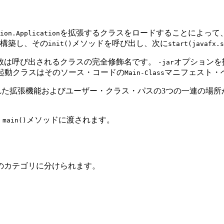
を拡張するクラスをロードすることによって、
ion.Application
構築し、その
メソッドを呼び出し、次に
init()
start(javafx.s
数は呼び出されるクラスの完全修飾名です。
オプションを
-jar
起動クラスはそのソース・コードの
マニフェスト・
Main-Class
れた拡張機能およびユーザー・クラス・パスの3つの一連の場所
、
メソッドに渡されます。
main()
のカテゴリに分けられます。