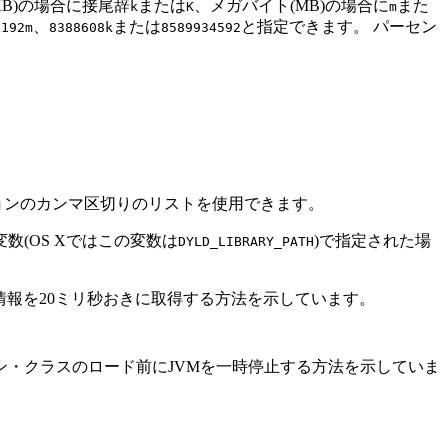
B)の場合に接尾辞
または
、メガバイト(MB)の場合に
また
k
K
m
、
または
と指定できます。
パーセン
8192m
8388608k
8589934592
ョンのカンマ区切りのリストを使用できます。
数(OS Xではこの変数は
)で指定された場
DYLD_LIBRARY_PATH
U情報を20ミリ秒おきに取得する方法を示しています。
ングし、メイン・クラスのロード前にJVMを一時停止する方法を示していま