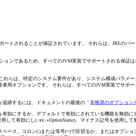
でサポートされることが保証されています。
それらは、JREのバ
汎用オプションであるため、すべてのJVM実装でサポートされる保
これらは、特定のシステム要件があり、システム構成パラメータに特
発者用オプションです。
それらは、すべてのJVM実装でサポ
を追跡するには、ドキュメントの最後の「
非推奨のオプション
を有効にするか、デフォルトで有効にされている機能を無効に
用して有効にし(
OptionName
)、マイナス記号を使用して
-XX:+
ース、コロン(:)または等号(=)で区切るか、またはオプシ