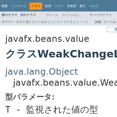
概要
パッケージ
クラス
使用
ツリー
非推奨
索引
ヘルプ
前のクラス
次のクラス
フレーム
フレームなし
すべてのクラス
サマリー:
ネスト済 |
フィールド |
コンストラクタ
|
メソッド
詳細:
フィールド
javafx.beans.value
クラスWeakChangeL
java.lang.Object
javafx.beans.value.W
型パラメータ:
T
- 監視された値の型