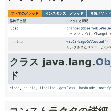
すべてのメソッド
インスタンス・メソッド
具象メソッド
修飾子と型
メソッドと説明
void
changed
(
ObservableValu
このメソッドは、
ChangeLi
boolean
wasGarbageCollected
()
リンクされたリスナーがガ
クラス java.lang.
Ob
ド
clone
,
equals
,
finalize
,
getClass
,
hashCode
,
notify