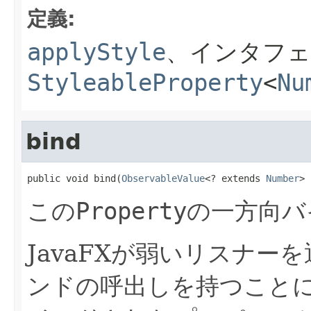
定義:
applyStyle
、インタフェ
StyleableProperty
<
Nu
bind
public void bind(
ObservableValue
<? extends 
Number
> 
この
Property
の一方向バ
JavaFXが弱いリスナ
ンドの呼出しを持つこと