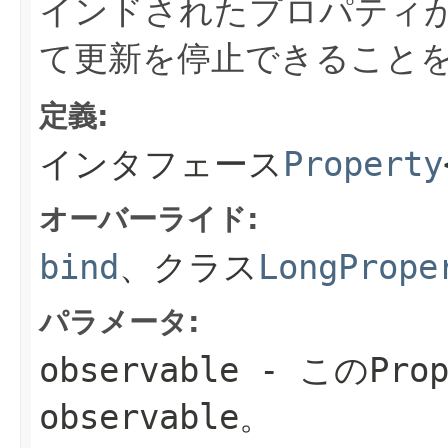
インドされたプロパティ
て更新を停止できること
定義:
インタフェース
Property
オーバーライド:
bind
、クラス
LongPrope
パラメータ:
observable
- この
Pro
observable。