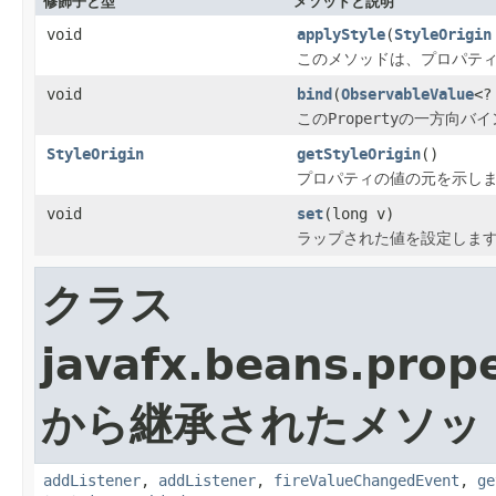
修飾子と型
メソッドと説明
void
applyStyle
(
StyleOrigin
このメソッドは、プロパティ
void
bind
(
ObservableValue
<?
この
Property
の一方向バイ
StyleOrigin
getStyleOrigin
()
プロパティの値の元を示し
void
set
(long v)
ラップされた値を設定しま
クラス
javafx.beans.prope
から継承されたメソッ
addListener
,
addListener
,
fireValueChangedEvent
,
ge