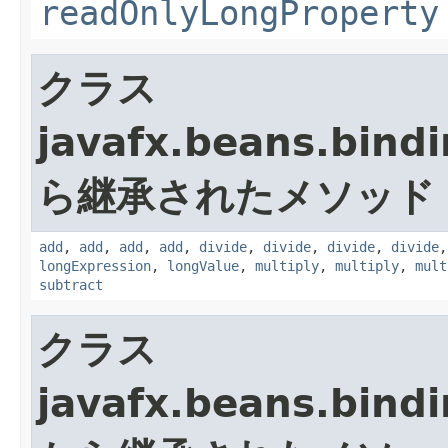
readOnlyLongProperty
クラス
javafx.beans.bindi
ら継承されたメソッド
add
,
add
,
add
,
add
,
divide
,
divide
,
divide
,
divide
longExpression
,
longValue
,
multiply
,
multiply
,
mult
subtract
クラス
javafx.beans.bindi