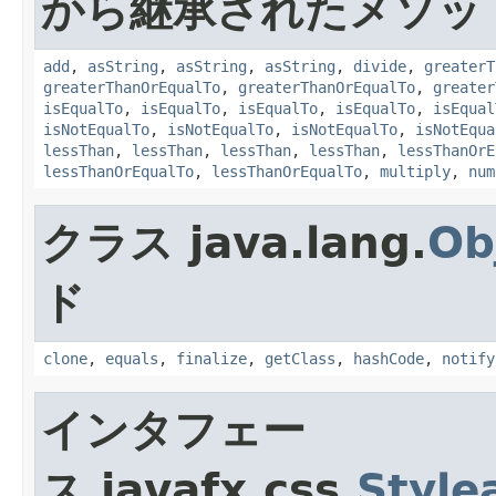
から継承されたメソッ
add
,
asString
,
asString
,
asString
,
divide
,
greaterT
greaterThanOrEqualTo
,
greaterThanOrEqualTo
,
greater
isEqualTo
,
isEqualTo
,
isEqualTo
,
isEqualTo
,
isEqual
isNotEqualTo
,
isNotEqualTo
,
isNotEqualTo
,
isNotEqua
lessThan
,
lessThan
,
lessThan
,
lessThan
,
lessThanOrE
lessThanOrEqualTo
,
lessThanOrEqualTo
,
multiply
,
num
クラス java.lang.
Ob
ド
clone
,
equals
,
finalize
,
getClass
,
hashCode
,
notify
インタフェー
ス javafx.css.
Style