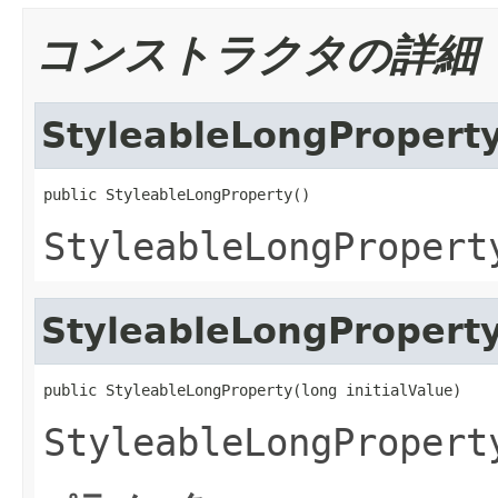
コンストラクタの詳細
StyleableLongPropert
public StyleableLongProperty()
StyleableLongPropert
StyleableLongPropert
public StyleableLongProperty(long initialValue)
StyleableLongPropert