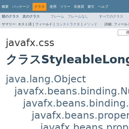
概要
パッケージ
クラス
使用
ツリー
非推奨
索引
ヘルプ
前のクラス
次のクラス
フレーム
フレームなし
すべてのクラス
サマリー:
ネスト済 |
フィールド |
コンストラクタ
|
メソッド
詳細:
フィールド
javafx.css
クラスStyleableLong
java.lang.Object
javafx.beans.binding.
javafx.beans.binding
javafx.beans.prope
javafx.beans.prop