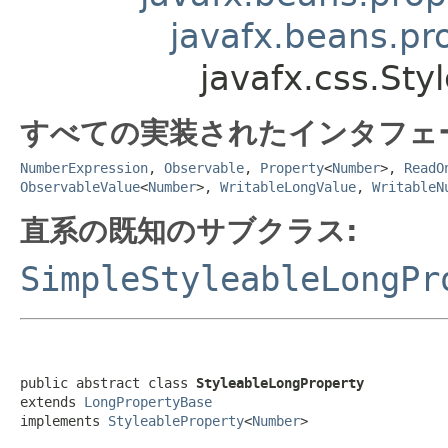
javafx.beans.pr
javafx.css.Sty
すべての実装されたインタフェ
NumberExpression
,
Observable
,
Property
<
Number
>,
ReadO
ObservableValue
<
Number
>,
WritableLongValue
,
WritableN
直系の既知のサブクラス:
SimpleStyleableLongPr
public abstract class 
StyleableLongProperty
extends 
LongPropertyBase
implements 
StyleableProperty
<
Number
>