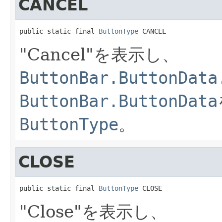
CANCEL
public static final 
ButtonType
 CANCEL
"Cancel"を表示し、
ButtonBar.ButtonData
ButtonBar.ButtonData
ButtonType
。
CLOSE
public static final 
ButtonType
 CLOSE
"Close"を表示し、