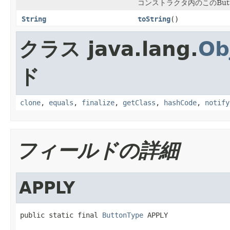
コンストラクタ内のこのBut
String
toString
()
クラス java.lang.
Ob
ド
clone
,
equals
,
finalize
,
getClass
,
hashCode
,
notify
フィールドの詳細
APPLY
public static final 
ButtonType
 APPLY