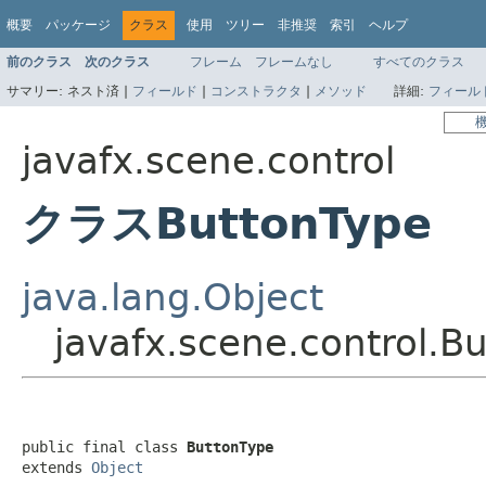
概要
パッケージ
クラス
使用
ツリー
非推奨
索引
ヘルプ
前のクラス
次のクラス
フレーム
フレームなし
すべてのクラス
サマリー:
ネスト済 |
フィールド
|
コンストラクタ
|
メソッド
詳細:
フィール
javafx.scene.control
クラスButtonType
java.lang.Object
javafx.scene.control.B
public final class 
ButtonType
extends 
Object