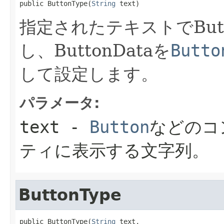
public ButtonType(
String
 text)
指定されたテキストでBut
し、ButtonDataを
Butto
して設定します。
パラメータ:
text
-
Button
などのコ
ティに表示する文字列。
ButtonType
public ButtonType(
String
 text,
