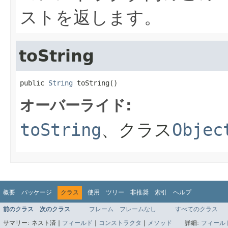
ストを返します。
toString
public 
String
 toString()
オーバーライド:
toString
、クラス
Objec
概要
パッケージ
クラス
使用
ツリー
非推奨
索引
ヘルプ
前のクラス
次のクラス
フレーム
フレームなし
すべてのクラス
サマリー:
ネスト済 |
フィールド
|
コンストラクタ
|
メソッド
詳細:
フィール