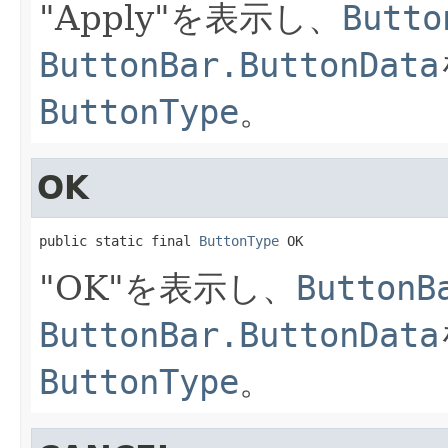
"Apply"を表示し、
Butto
ButtonBar.ButtonData
ButtonType
。
OK
public static final 
ButtonType
 OK
"OK"を表示し、
ButtonB
ButtonBar.ButtonData
ButtonType
。