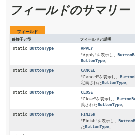
フィールドのサマリー
フィールド
修飾子と型
フィールドと説明
static
ButtonType
APPLY
"Apply"を表示し、
ButtonB
ButtonType
。
static
ButtonType
CANCEL
"Cancel"を表示し、
Button
定義された
ButtonType
。
static
ButtonType
CLOSE
"Close"を表示し、
ButtonB
義された
ButtonType
。
static
ButtonType
FINISH
"Finish"を表示し、
Button
た
ButtonType
。