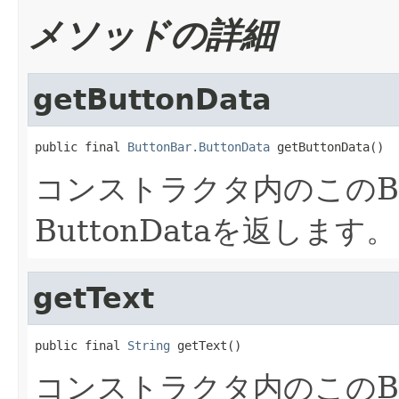
メソッドの詳細
getButtonData
public final 
ButtonBar.ButtonData
 getButtonData()
コンストラクタ内のこのBu
ButtonDataを返します。
getText
public final 
String
 getText()
コンストラクタ内のこのBu