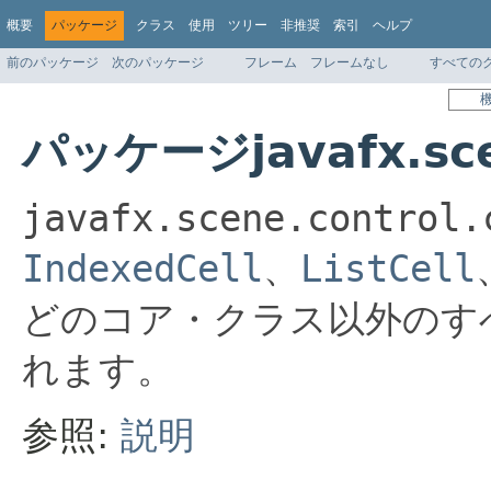
概要
パッケージ
クラス
使用
ツリー
非推奨
索引
ヘルプ
前のパッケージ
次のパッケージ
フレーム
フレームなし
すべての
パッケージjavafx.scen
javafx.scene.control.
IndexedCell
、
ListCell
どのコア・クラス以外のす
れます。
参照:
説明