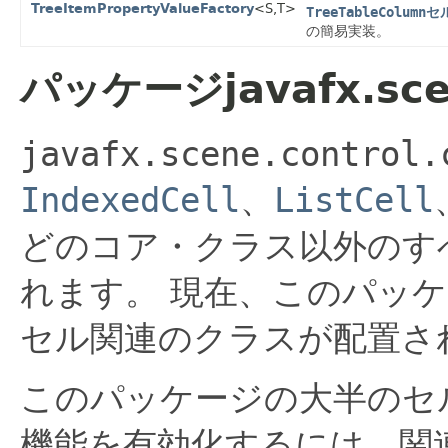
TreeItemPropertyValueFactory
<S,T>
TreeTableColumn
セ
の簡易実装。
パッケージjavafx.scen
javafx.scene.control.
IndexedCell
、
ListCell
どのコア・クラス以外のす
れます。
現在、このパッケ
セル関連のクラスが配置さ
このパッケージの大半のセ
機能を有効化するには、関