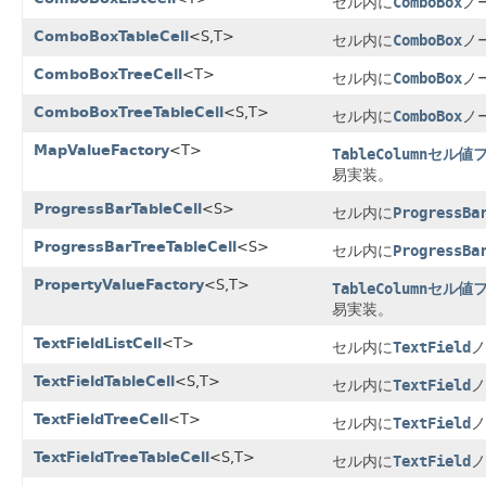
セル内に
ComboBox
ノ
ComboBoxTableCell
<S,T>
セル内に
ComboBox
ノ
ComboBoxTreeCell
<T>
セル内に
ComboBox
ノ
ComboBoxTreeTableCell
<S,T>
セル内に
ComboBox
ノ
MapValueFactory
<T>
TableColumn
セル値
易実装。
ProgressBarTableCell
<S>
セル内に
ProgressBa
ProgressBarTreeTableCell
<S>
セル内に
ProgressBa
PropertyValueFactory
<S,T>
TableColumn
セル値
易実装。
TextFieldListCell
<T>
セル内に
TextField
ノ
TextFieldTableCell
<S,T>
セル内に
TextField
ノ
TextFieldTreeCell
<T>
セル内に
TextField
ノ
TextFieldTreeTableCell
<S,T>
セル内に
TextField
ノ