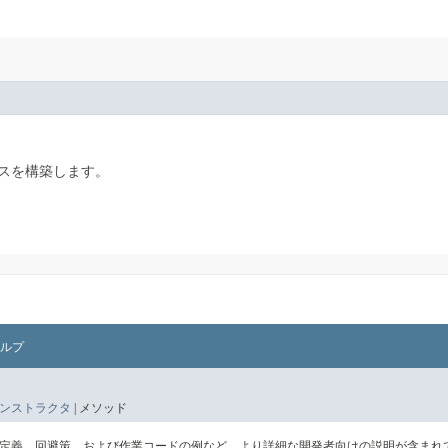
スを構築します。
ルプ
ンストラクタ
|
メソッド
の定義、回避策、および作業コードの例など、より詳細な開発者向けの説明が含まれ