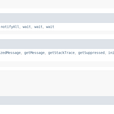
、
notifyAll
、
wait
、
wait
、
wait
izedMessage
、
getMessage
、
getStackTrace
、
getSuppressed
、
in