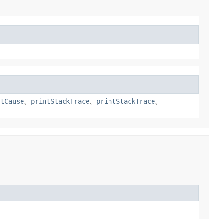
itCause
、
printStackTrace
、
printStackTrace
、