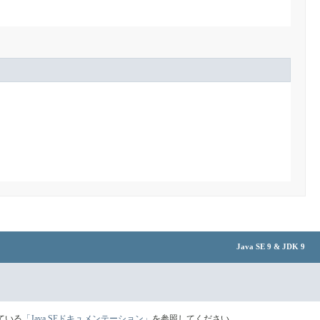
Java SE 9 & JDK 9
ている
「Java SEドキュメンテーション」
を参照してください。