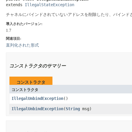
extends 
IllegalStateException
チャネルにバインドされていないアドレスを削除したり、バインド
導入されたバージョン:
1.7
関連項目:
直列化された形式
コンストラクタのサマリー
コンストラクタ
コンストラクタ
IllegalUnbindException
​()
IllegalUnbindException
​(
String
msg)