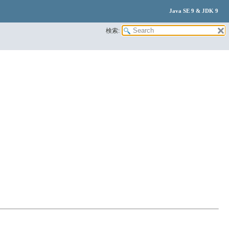
Java SE 9 & JDK 9
検索: