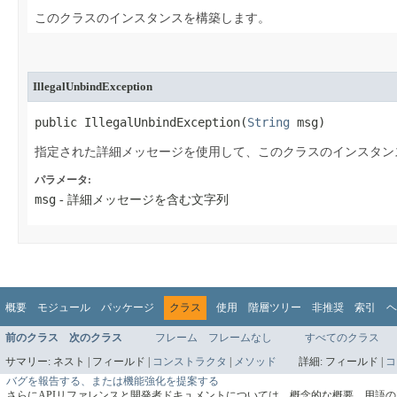
このクラスのインスタンスを構築します。
IllegalUnbindException
public IllegalUnbindException​(
String
 msg)
指定された詳細メッセージを使用して、このクラスのインスタン
パラメータ:
msg
- 詳細メッセージを含む文字列
概要
モジュール
パッケージ
クラス
使用
階層ツリー
非推奨
索引
ヘ
前のクラス
次のクラス
フレーム
フレームなし
すべてのクラス
サマリー:
ネスト |
フィールド |
コンストラクタ
|
メソッド
詳細:
フィールド |
コ
バグを報告する、または機能強化を提案する
さらにAPIリファレンスと開発者ドキュメントについては、概念的な概要、用語