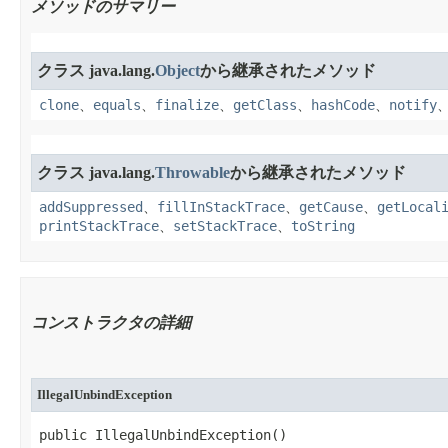
メソッドのサマリー
クラス java.lang.
Object
から継承されたメソッド
clone
、
equals
、
finalize
、
getClass
、
hashCode
、
notify
クラス java.lang.
Throwable
から継承されたメソッド
addSuppressed
、
fillInStackTrace
、
getCause
、
getLocal
printStackTrace
、
setStackTrace
、
toString
コンストラクタの詳細
IllegalUnbindException
public IllegalUnbindException​()