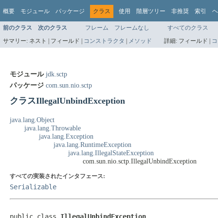
概要
モジュール
パッケージ
クラス
使用
階層ツリー
非推奨
索引
ヘ
前のクラス
次のクラス
フレーム
フレームなし
すべてのクラス
サマリー:
ネスト |
フィールド |
コンストラクタ
|
メソッド
詳細:
フィールド |
コ
モジュール
jdk.sctp
パッケージ
com.sun.nio.sctp
クラスIllegalUnbindException
java.lang.Object
java.lang.Throwable
java.lang.Exception
java.lang.RuntimeException
java.lang.IllegalStateException
com.sun.nio.sctp.IllegalUnbindException
すべての実装されたインタフェース:
Serializable
public class 
IllegalUnbindException