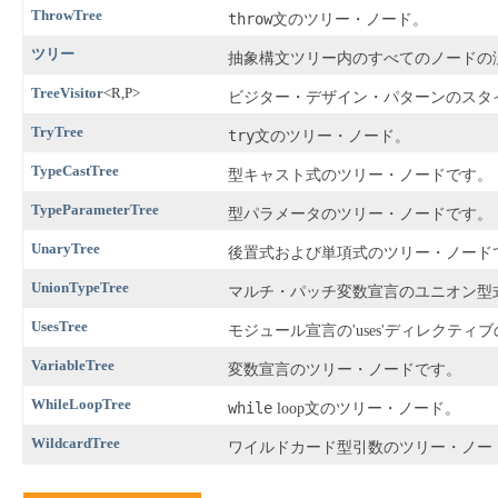
ThrowTree
throw
文のツリー・ノード。
ツリー
抽象構文ツリー内のすべてのノードの
TreeVisitor
<R,P>
ビジター・デザイン・パターンのスタ
TryTree
try
文のツリー・ノード。
TypeCastTree
型キャスト式のツリー・ノードです。
TypeParameterTree
型パラメータのツリー・ノードです。
UnaryTree
後置式および単項式のツリー・ノード
UnionTypeTree
マルチ・パッチ変数宣言のユニオン型
UsesTree
モジュール宣言の'uses'ディレクテ
VariableTree
変数宣言のツリー・ノードです。
WhileLoopTree
while
loop文のツリー・ノード。
WildcardTree
ワイルドカード型引数のツリー・ノー