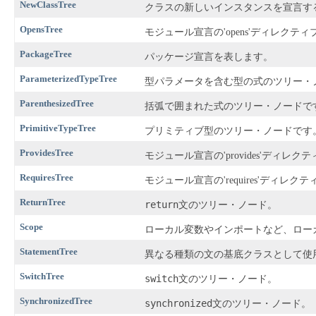
NewClassTree
クラスの新しいインスタンスを宣言す
OpensTree
モジュール宣言の'opens'ディレクテ
PackageTree
パッケージ宣言を表します。
ParameterizedTypeTree
型パラメータを含む型の式のツリー・
ParenthesizedTree
括弧で囲まれた式のツリー・ノードで
PrimitiveTypeTree
プリミティブ型のツリー・ノードです
ProvidesTree
モジュール宣言の'provides'ディレ
RequiresTree
モジュール宣言の'requires'ディレ
ReturnTree
return
文のツリー・ノード。
Scope
ローカル変数やインポートなど、ロー
StatementTree
異なる種類の文の基底クラスとして使
SwitchTree
switch
文のツリー・ノード。
SynchronizedTree
synchronized
文のツリー・ノード。