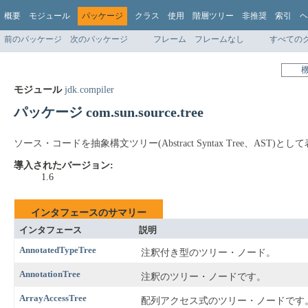
概要
モジュール
パッケージ
クラス
使用
階層ツリー
非推奨
索引
ヘ
前のパッケージ
次のパッケージ
フレーム
フレームなし
すべての
モジュール
jdk.compiler
パッケージ com.sun.source.tree
ソース・コードを抽象構文ツリー(Abstract Syntax Tree、AS
導入されたバージョン:
1.6
インタフェースのサマリー
インタフェース
説明
AnnotatedTypeTree
注釈付き型のツリー・ノード。
AnnotationTree
注釈のツリー・ノードです。
ArrayAccessTree
配列アクセス式のツリー・ノードです