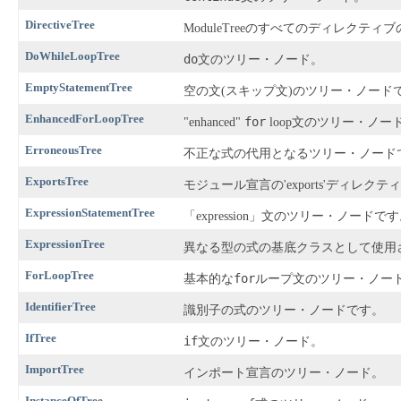
DirectiveTree
ModuleTreeのすべてのディレクティ
DoWhileLoopTree
do
文のツリー・ノード。
EmptyStatementTree
空の文(スキップ文)のツリー・ノード
EnhancedForLoopTree
for
"enhanced"
loop文のツリー・ノー
ErroneousTree
不正な式の代用となるツリー・ノード
ExportsTree
モジュール宣言の'exports'ディレ
ExpressionStatementTree
「expression」文のツリー・ノードで
ExpressionTree
異なる型の式の基底クラスとして使用
ForLoopTree
for
基本的な
ループ文のツリー・ノー
IdentifierTree
識別子の式のツリー・ノードです。
IfTree
if
文のツリー・ノード。
ImportTree
インポート宣言のツリー・ノード。
InstanceOfTree