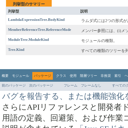
列挙型のサマリー
列挙型
説明
LambdaExpressionTree.BodyKind
ラムダ式には2つの形式が
MemberReferenceTree.ReferenceMode
メンバー参照には、(i)メ
ModuleTree.ModuleKind
モジュールの種類。
Tree.Kind
すべての種類のツリーを
概要
モジュール
パッケージ
クラス
使用
階層ツリー
非推奨
索引
ヘ
前のパッケージ
次のパッケージ
フレーム
フレームなし
すべての
バグを報告する、または機能強化
さらにAPIリファレンスと開発者
用語の定義、回避策、および作業