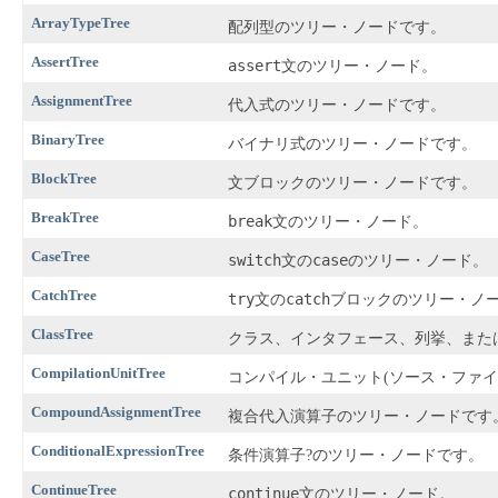
ArrayTypeTree
配列型のツリー・ノードです。
AssertTree
assert
文のツリー・ノード。
AssignmentTree
代入式のツリー・ノードです。
BinaryTree
バイナリ式のツリー・ノードです。
BlockTree
文ブロックのツリー・ノードです。
BreakTree
break
文のツリー・ノード。
CaseTree
switch
case
文の
のツリー・ノード。
CatchTree
try
catch
文の
ブロックのツリー・ノ
ClassTree
クラス、インタフェース、列挙、また
CompilationUnitTree
コンパイル・ユニット(ソース・ファイル)お
CompoundAssignmentTree
複合代入演算子のツリー・ノードです
ConditionalExpressionTree
条件演算子?のツリー・ノードです。
ContinueTree
continue
文のツリー・ノード。