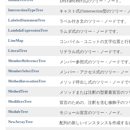
instanceof
式のツリー・ノード。
IntersectionTypeTree
キャスト式のintersection型のツリ
LabeledStatementTree
ラベル付き文のツリー・ノードです。
LambdaExpressionTree
ラムダ式のツリー・ノードです。
LineMap
コンパイル・ユニットの文字位置と行
LiteralTree
リテラル式のツリー・ノードです。
MemberReferenceTree
メンバー参照式のツリー・ノードです
MemberSelectTree
メンバー・アクセス式のツリー・ノー
MethodInvocationTree
メソッド呼出し式のツリー・ノードで
MethodTree
メソッドまたは注釈の型要素宣言のツ
ModifiersTree
宣言のための、注釈を含む修飾子のツ
ModuleTree
モジュール宣言のツリー・ノード。
NewArrayTree
配列の新しいインスタンスを作成する